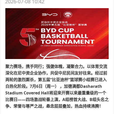
2026-07-08 10:42
聚力赛场，携手同行；强健体魄，凝聚合力。以体育交流
深化在尼中资企业协作，共促中尼民间友好往来。经过前
两轮的激烈厮杀，第五届“比亚迪杯”篮球赛小组赛已进入
白热化阶段。7月6日（周一） ，加德满都Dasharath
Stadium Covered Hall将迎来开赛以来最重量级的一个
比赛日——四场激战轮番上演，A组榜首大战、B组头名之
争、荣誉与尊严之战，悬念层层叠加，热血持续沸腾！