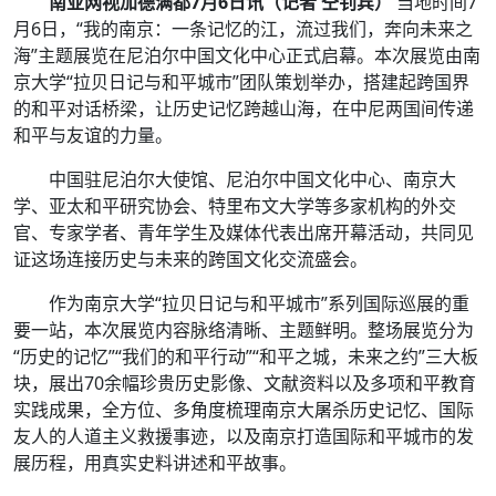
南亚网视加德满都7月6日讯（记者
仝钊宾
）
当地时间7
月6日，“我的南京：一条记忆的江，流过我们，奔向未来之
海”主题展览在尼泊尔中国文化中心正式启幕。本次展览由南
京大学“拉贝日记与和平城市”团队策划举办，搭建起跨国界
的和平对话桥梁，让历史记忆跨越山海，在中尼两国间传递
和平与友谊的力量。
中国驻尼泊尔大使馆、尼泊尔中国文化中心、南京大
学、亚太和平研究协会、特里布文大学等多家机构的外交
官、专家学者、青年学生及媒体代表出席开幕活动，共同见
证这场连接历史与未来的跨国文化交流盛会。
作为南京大学“拉贝日记与和平城市”系列国际巡展的重
要一站，本次展览内容脉络清晰、主题鲜明。整场展览分为
“历史的记忆”“我们的和平行动”“和平之城，未来之约”三大板
块，展出70余幅珍贵历史影像、文献资料以及多项和平教育
实践成果，全方位、多角度梳理南京大屠杀历史记忆、国际
友人的人道主义救援事迹，以及南京打造国际和平城市的发
展历程，用真实史料讲述和平故事。