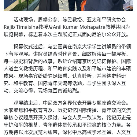
活动现场，周攀公参、陈民教授、亚太和平研究协会
Rajib Timalsina教授及Anil Kumar Mohapatra教授共同为
展览揭幕，标志着本次主题展览正式面向尼泊尔公众开放。
揭幕仪式过后，与会嘉宾在南京大学学生讲解员的带领
下有序观展。讲解员结合时代背景，细致解读每一幅展板、
每一段史料背后的故事，系统介绍南京历史记忆保护、国际
人道主义救援历程、和平教育实践以及和平城市建设的丰硕
成果。现场嘉宾纷纷驻足细看、认真聆听，并围绕史料研
究、和平教育、国际青年交流等话题，与学生团队深入互
动、交流心得，现场氛围真诚热烈。
观展结束后，中尼双方各界代表开展专题座谈交流会。
大家聚焦和平教育普及、历史记忆国际传播、青年双向交流
等核心议题展开深入探讨。与会人员一致认为，铭记历史是
守护和平的根基，青年群体是传承和平理念的核心力量。各
方期待以此次展览为纽带，深化中尼高校学术互通、人文互