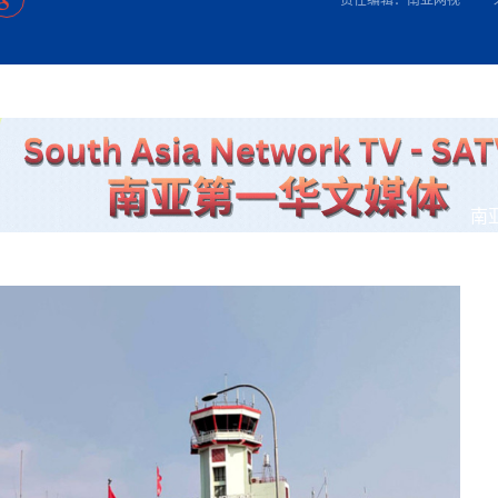
方向
大会开幕
侨胞健康
课程从“试试看”变为“抢着报”
第16届“汉语桥”世界中学生中文比
卷·双脉合流：技艺
者信心
号
投资孟加拉国以帮助它到 2041 年成为发达国家
志愿者：亚运赛场的
尼泊尔赫塔乌达举行大型集会
成锡忠
泊尔赛区比赛在加德满都举行
珍
孟加拉国表示，缅甸必须为罗兴亚人的遣返建立信
中国民族音乐会走进尼泊尔 金钟之星民乐团带来
第十七届“汉语桥” 第四届“汉语秀”
尼泊尔18名大学
耗
《中尼一家亲》微短剧主创首聚 共绘 “一带一路”
南亚网视特别推荐 | 中工国际董事
曲大赛巴西赛区收官：唤起家国
协会第五届“比亚迪杯”篮球比
活动引朝野反思 坚守一中原
“归乡”！今日叩关洛阳，丝路雄
视频：中国援尼医疗队蓝毗尼义诊：
—中国科学家林占熺的“绿色
任和安全
浓郁的中国文化体验(实况3）
赛落幕
款助力相送
友好新篇
沙特阿拉伯与孟加拉国签署合作协议，成立联合商
民网专访
东京奥运会跳高冠
行稳致远
《一周新
一）
道
暖流
“汉语桥”线上团组项目在尼泊尔开始
长篇历史小说《雪
业委员会
会前的奥运会”
2起灾害 致3死21伤 蛇咬、山
卷·双脉合流：技艺
《Jerry on Top》在尼泊尔开拍，父子档首同台引
尼泊尔上马相迪A水电站成功应对今
观众俱
五四”精神主题座谈会在首尔举
确定：朱杨柱、张志远、黎家盈
泊尔沙阿政府激进施政引争议
响到现代文明通道 穿越千年
低空经济“起飞”保驾护航
中国援尼医疗队蓝毗尼义诊：跨国界
巧艺
期待
在一个变暖的世界里，孟加拉国的服装业能“不受
验
议并存
践
气候影响”吗？
视频
甜苹果》加德满都热演 以色
组图：谷地繁花绽放，春意满盈
制造全球新坐标
中国网剧正走向“无时差”触达海外观众
多国使馆携侨界举行清明祭扫活
短视频
开放新格局
南
群体冲突致1死9伤 局势持续
第三届中尼
管控
华侨刘巧儿评剧社”
亿级产业“管理双翼”就位
2026新
国抗议 尼泊尔多家医院暂停
视频
直播