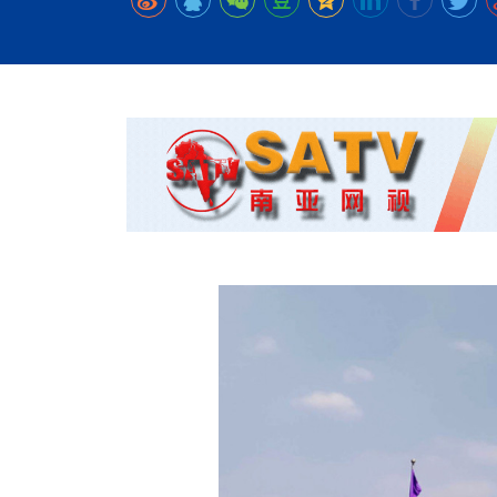
时代侨务工作指明
2026世界人工智能
政、坚守法治善治
域交通与经济
中文日益受各国重视 
会议 着力提振投资
放平衡外交积极信
社会新闻
化解局部紧张局势 
呼吁社会和谐团结
“水立方杯”中文歌
南亚网视丨中资企业
南亚网评丨纵容分裂
天山驼队3000公里
一株菌草跨越山海—
财经·三里河
法治护航民营经济
共鸣 展现文化认同
赛精彩摄影集锦（
则才是尼国长久正
关上演古今对话
丝路”实践
尼泊尔24小时连发4
体滑坡为主要灾害
在韩留学人员传承“
神舟二十三号乘组
新政百日观察：尼
丝绸之路：从驼铃再
低空安全司亮相，为
办
高效变革与程序争
的连接与当下的实
尼泊尔互动儿童剧《
加德满都春日盛景
一张圆桌映照中国
彩启迪多元视角
华夏英烈永铭心: 
动 缅怀海外烈士
平陆运河重塑广西
尼泊尔孙萨里县爆发
紧张 当地延长宵禁
泰国清迈成立“华人
低空安全司亮相 万
医护人员遇袭引发全
非紧急医疗服务