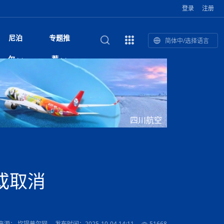
登录
注册
尼泊
专题推
简体中/选择语言
馆发布安全防
复盘：尼印关系转折如何间接影
综合
印度“蟑螂运动”升级：万名学生无视禁令游行 警方
尼泊尔头条
视频| 中国驻尼泊尔使馆举办招待会 隆重庆祝中
首届中尼媒体峰会
尼泊尔内政部长古隆坦言：任职4个月“没能好好工
“首届中尼媒体峰会”系列报道六：
尔
荐
境局势
催泪瓦斯驱散致180人受伤
国人民解放军建军99周年
作”
助农致富
国文化中心成
军西班牙队颁奖
泊尔
华为尼泊尔公司举办2026 科技前沿：媒体对话 助
综合新闻
视频| 南亚网视航拍加德满都：蓝花楹怒放的城市
2023年中尼投资与经贸论
印度陆军总司令将访尼 尼泊尔将授予其荣誉军官
中尼投资与经贸论坛举办：总理普
的第二故乡
力尼泊尔数字化转型
坛
军衔
吉祥灯揭幕
主席班达里
香”约：一座城与一枚香包双向
美国男子涉嫌非法越境进入尼泊尔 在印尼边境被
视频| “锦绣天府·安逸四川”文旅交流座谈会在尼泊
尼泊尔纳税人激励计划首期抽奖揭晓 消费者购物
“首届中尼媒体峰会”系列报道四：凝
赋能ICT发
家亲》摄制组志愿者演员招聘启
奇谈
巴基斯坦卡拉奇购物中心发生重大火灾 已致至少
旅游头条
晓谈天下丨美国人类学者马立安：深圳精神就是
世界第12高峰布洛阿特峰突发雪崩 知名登山家普
奖项出炉！罗德里斩获金球奖 西
捕
尔加德满都成功举办
视频| 加德满都东出口大升级! 苏雅尔维纳亚克至
250卢比喜中100万卢比大奖
进中尼友好
1人死亡
“闯”
中尼友谊龙舟赛
尔萨带队团队失联
国文化中心成
荣誉
尼泊尔巴克塔普尔 新年迎来旅游高峰
杜利凯尔六车道高速加速建设中
尼泊尔拟扩大国家服务团训练范围 8至12年级学生
尔
路”合作与创
域天妃：尺尊公主传奇》 第七
游眼
孟加拉前总理卡莉达·齐亚因病情“非常危急”入院治
徒步旅行
走进蓝毗尼：探寻佛陀诞生地的和平与宁静
尼泊尔春季徒步热升温 官方呼吁加强环保与安全
可自愿参加
雪域，两度西行赴拉萨
印度下调汽油、柴油及航空煤油出口关税 新税率6
视频|湖北十堰绿松石文化展西安举办：一石牵秦
尼泊尔加德满都加强控烟措施 保障公众健康和无
“首届中尼媒体峰会”系列报道五：尼
四川航空
传承与文明共生 第九章 金顶凝
疗
成都大运会
意识
费发布启事（面
正式实施“世代禁烟令”
开普省安全部队与巴塔恐怖分子冲突升级，造成民
南亚网络电视丨特朗普称如果选举人团投票给拜
高院裁决倒逼产业转型 奇特旺大象骑游存废引争
默默无闻”到全球竞争者
月1日起生效
尼泊尔经济运行简报，金融承压与发展调整并行
楚 青绿赴长安
视频| 朱红漫天：尼泊尔新年最“红”的节日
烟消费环境
带一路”
院选举答记者
赛尼泊尔赛区预
原创
斯里兰卡监狱爆发帮派大乱斗 已致25死百余人受
上榜酒店
尼泊尔迎来正宗中国味：福盛中餐厅盛大开业
加德满都旅馆：泰美尔区的传奇与地标
众大规模逃离家园
登，他将离开白宫
视频| 千年雨神巡游：尼泊尔拉托·马钦德拉纳特
议 伦理保护与地方民生两难博弈
展览在尼泊尔
救护车变“运毒车” 尼泊尔科西省大麻走私问题引关
行：故土羁绊与青年外流困境交
伤 军方紧急入驻维稳
杭州亚运会
纪实
孟加拉国土豆供过于求，价格跌破每公斤20塔卡
节的信仰与狂欢
木斯塘——从外国人的目的地，到如今尼泊尔人的
“致命一击”有多快
注
最长寿奥运冠军离世
印度多地遭遇极端热浪 新德里气温突破45°C
斯瓦米倡议设立瑜伽部 尼泊尔部长调侃“让腐败分
视频| 英国知名美妆品牌 The Body Shop 在帕坦
视频| 曾经打碟的手 如今签署逮捕令：苏丹·古隆
尼泊尔油罐车为避让野鹿侧翻起火 消防一小时成
“首届中尼媒体峰会“系列报道三：共
孔院” 短视
国记者看大运：通过体育赛事见
客厅
马尔代夫旅游业势头强劲：入境游客突破180万 中
吃喝玩乐
南亚网视《SATV新闻会客厅》专访喜马拉雅航空
加德满都迎来夜生活新地标：XO俱乐部树立全新
域天妃：尺尊公主传奇》 第七
南亚网视衷心祝愿尼泊尔人民以及全球尼泊尔朋友
旅游热土​
加德满都泰米尔雅乐轩酒店荣获环境管理认证
：趣味竞技燃
巴基斯坦削减LNG进口：取消21船合同并寻求卡
南亚网络电视丨亚洲最穷的国家不丹-拿10元人民
尼泊尔马南县：雪山、圣湖与古寺交织的高原秘境
子去冥想”
Labim Mall 正式开业
的逆袭传奇
功控制火势
演绎中尼感人故事
国仍是最大客源国
总裁周恩永：云端架虹桥 翼展新丝路
第二届中尼媒体峰会专题
标杆
安艺青、陈俐
传承与文明共生 第八章 塔基藏
斯里兰卡百年最强飓风致茶园成“荒地” 工人生计受
们德赛节快乐！
纪实
塔尔供气调整
孟加拉辍学率上升令人担忧
币，在不丹能干什么
南亚网视SATV｜探访加德满都文殊菩萨修行地勋
春天吞噬了冬
伤留在“记忆阁楼”
尼泊尔丹库塔警方查获647公斤大麻 两名涉案人员
文明互鉴 首部直译尼泊尔文版
南京造！
影星维杰“逆袭”登顶！印度一邦政坛迎来大洗牌
尼泊尔肿瘤医
运在欢庆与惜别中落幕
肃环县
不丹举办2025全球和平祈祷节
图说尼泊尔
南亚网视 SATV | 甘肃环县3 3米大锅烹煮66只
山体滑坡地区搜救行动正在进行中
重挫
部（猴庙）感悟朝圣之旅
来尼泊尔徒步为什么购买保险至关重要？
探索奢华：加德满都附近的顶级度假村
被捕
尼泊尔持续暴雨致全境交通瘫痪 多条国道关闭 数
尼正式首发
尼泊尔比拉德讷格尔一实习医生坠楼身亡
从雪域高原到尼泊尔：第三届“石榴籽杯”草原足球
【视频】尼泊尔新政府成立以来，都做了些什么？
尼泊尔本财年发力稳就业 计划创造十万岗位 重拳
“首届中尼媒体峰会”系列报道二：
或取消
羊，你想不想来一口？
尼泊尔中国新年系列庆祝
赛（尼泊尔赛
带来激情与欢乐
印度洋稳定成为马澳第二次高级官员会谈首要议题​
南亚网视《SATV新闻会客厅》专访中国著名导演
Alev Kebab Sultanate 尼泊尔第一家土耳其中东
​释迦牟尼佛诞辰2569周年：千年智慧的当代回响
化中尼文旅合
访尼泊尔
巴基斯坦旁遮普省遭严重雾霾侵袭，多城空气质量
安徽凌家滩文化图片展在孟加拉国开幕
南亚网络电视丨为何中丹边境通婚普遍？看了不丹
百游客被困
吃太多烤红薯（不是因为容易
邀请赛6月20日山南启幕，跨国球队共逐绿茵
整治海外务工诈骗
结硕果
华诞
尼泊尔节日
南亚网视丨百年华诞：草原上升起不落的太阳（关
话动
一个无需择日的吉日：走进尼泊尔的Akshaya
谢飞先生
风味餐厅
风自山谷北--中国甘肃摄影家尼泊尔摄影展览
 加都大学苏
域天妃：尺尊公主传奇》 第七
斯里兰卡飓风死亡人数超过200人
达危险水平
姑娘真实生活，难怪想嫁到中国！
南亚网视SATV丨尼泊尔博达纳大佛塔
探索喜马拉雅山：尼泊尔徒步指南系列 - 系列 I
瓦尔纳巴斯博物馆酒店（Varnabas Museum
外开放
一届亚运会”闭幕，未来，何以
不丹帕罗嘎查乡向日葵产量占全国一半 农户盼增
尼泊尔拉利特普尔市 客车撞上高架桥致1死19伤
利宁，中国水电十一工程局上马相迪电站运维项
Tritiya
"抵尼 加都
南亚网视 SATV | 环州故城！环县
传承与文明共生 第七章 寺壁藏
尔乒乓球选手：中国队太强，想
马尔代夫实施“世代烟草禁令” 教育部长称开创全球
视频 | 中华人民共和国成立75周年庆祝活动在多
hotel）今天开业
州参加亚运会
孟加拉国登革热感染病例超1.5万 死亡58人
大型榨油设备
11次登顶珠峰刷新女性纪录！“山地女王”拉克巴·
中国
旅游故事
目）
外国青年“看中国” 巴西圣保罗大学教授-向世界展
第三届中尼媒体峰会
尼泊尔登顶传奇明玛·夏尔巴：从登山者到行业引
赛在加德满都隆
先例
南亚网视 SATV | 加德满都市展开河道垃圾清理活
加德满都“中国美食城”盛大开业 带来地道中餐与超
最美尼泊尔风景图
斯里兰卡铁路系统迎变革：内阁决议招聘女性担任
国举办
—医疗队护航
飞航线
夏巴兹总理将派遣巴基斯坦青年赴沙特参与“2030
南亚网络电视丨印军闯下弥天大祸！机枪扫射联合
南亚网络电视丨中国版的“马尔代夫”，海水清澈风
夏尔巴：荣光背后是半生漂泊与坚韧重生
23名登山者成功登顶乔戈里峰
示不一样的中国
领者 珠峰登山经济重回本土掌控
【相约帕坦杜巴广场】卡蒂克舞节：尼泊尔最古老
动 改善河道生态环境
南亚网视 SATV | 秒懂！环州故城的“由来”
值体验
启中尼文化交流
司机、站长等核心岗位
愿景”项目
国车队，或永久失去入常资格
景如画，宛如画中世界
木斯塘圣塔玛尼酒店被评为“2024最佳新酒店”
破百，印度总理莫迪点赞
不丹赌博与线上诈骗问题严峻 政府加强打击但挑
体育
中尼龙舟赛
视频| 从城市漫步到乡村漫步：外国创作者在中国
喜马拉雅航空
中尼友谊龙舟赛新闻发布会：中国驻尼使馆王欣参
中尼航线迎新契机 喜马拉雅航空与
南亚网视丨百年华诞：少年（合唱，中国电建尼泊
的文化舞蹈盛典，延续三百年的信仰与艺术
诊：温情守护
域天妃：尺尊公主传奇》 第七
尔参赛队员武术比赛赢得喝彩
马尔代夫实施“世代禁烟令” 外国游客也需遵守
第 10 届纹身大会4 月 7 日-9 日在加德满都举行
视频：第16届“汉语桥”世界中学生中文比赛 一号
都
战仍存
来源： 坎提普尔网
发布时间：2025-10-04 14:11
51668