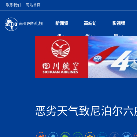
联系我们
网站首页
新闻资
高端访
影视频
南亚网络电视
今日头条
名人访谈
加德满都新版交通总
微电
“
讯
谈
道
马 快速通道军地协
风
国际新闻
全球人物
美方暂缓对伊军事打
电视
从
议即可取消开战计
局
深耕中尼友谊 西藏
视
中国新闻
创业故事
（长江十年行）金
电影
车
缔结引领边境合作
神与长江文化交融
巫
印度马哈拉施特拉邦
日
中
经济新闻
凡人故事
消费火爆出口疲软 
纪录
她
律
突发：西藏林芝市墨
中
困境亟待破局
好评中国丨向实向
扎
10千米
美国促成加沙历史性
环球观察
尼泊尔取消国际藏学
宣传
始
除武装 以色列将逐
专
中
中国政策
尼电动新车市占率全
时政微观察丨以侨
深
尼泊尔国民议会审议
中
一带一路
2026“一带一路”年
微直
地近八成市场
倒
中
拟提高至10万美元
国际足联：对阿根
“稳”等
巴基斯坦西南部煤矿
为展开调查
持刀闯馆案进入公诉
中
南亚网评
南亚网评｜多重考验
微短
PPA审批持续停滞 
查整改
尼
苹果公司首次暗示新版
泊
恶劣天气致尼泊尔六
共识推进善治
东西问｜强晓云：“
水电投资承压
被俘尼泊尔青年讲述
推
为额外算力买单
日本熊本突发强震致
丝路故事
世界从中国两会探
影视资
高质量合作的“黄金
也不愿归国
面停运
青海海南州兴海县接连
南亚网评：邻国外交
尼泊尔政府推出“真
县7个乡镇设施受损
专
图说南亚
2026年尼泊尔世
源在于国家能力赤
接单啦！“世界超市”
75年沧桑蝶变，西
一位百万卢比得主
美军称已完成最新
尔
情合影
意义？
全球华人
全国侨务工作会议在
执政百日舆情多发 
阿富汗尼姆鲁兹“丝
尼泊尔总理巴伦德拉
尼泊尔巴伦政府将分