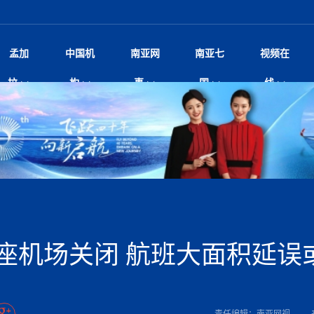
孟加
中国机
南亚网
南亚七
视频在
规待内阁审批 地铁BRT齐上
影
中国电影节”在尼泊尔首都加德满都正式开幕 《大
孟加拉头条
微电影《一缕阳光》
中国驻尼使馆
孟加拉国东南部暴雨引发洪灾滑坡 44人遇难超百
文化﹒艺术
尼泊尔雨季将至灾害风险攀升 中使
印度新闻
喜马拉雅地缘博弈
视频
拉
构
事
国
线
调卡壳
杀》导演兼编剧张琪接受南亚网视专访
万人受困 救援受阻
疫重要提醒
响1962年中印边
击 特朗普：美伊尽快达成协
剧
“拆改”到“经营”：中国城市更新如何在存量中破
华侨华人
22集电视剧《山海情》尼语版 第二十二集
中国文化中心
芒果促进中孟贸易关系
娱乐﹒体育
“我和中国的故事——庆祝尼泊尔中
尼泊尔新闻
特朗普为世界杯冠
新尼
深汕微电影《新生活》
划
？
立十周年”征文系列之一：中国是我
阿里代表团访尼圆满收官 友城
频丨探秘富贵车业掌舵人巫兴贵的非凡之路
孟加拉国暴发数十年来最严重麻疹疫情 死亡儿童
张茂明大使拜会尼泊尔联邦院新任副
甘肃庆阳二十一载“
沙水拍云崖暖：云南推动长征精
院
轮载初心 实干赴征程——探秘富贵车业掌舵人
旅游文化
中资企业协会
乔治亚·马洛尼抱怨孟加拉国出售劳工签证
生活﹒健康
华为深耕尼泊尔二十余年：以人才培养
巴基斯坦新闻
南亚网视《中尼一
开心
开启发展新篇
22集电视剧《山海情》尼语版 第二十一集
超过500人
孟加拉国智库学者访华团一行访问南亚研究所
奔赴
2026世界杯各大
微电影《东方梦》
共生
兴贵的非凡之路
展，共筑数字未来
事
2
一建筑倒塌 已致9人死亡
本搅局南海，日学者警告：日本正图谋南下将菲
“我和中国的故事——庆祝尼泊尔中
班牙包揽三大重磅
尼建交70周年系列报道十三丨南亚网视专访尼
张茂明大使拜会尼泊尔内政部长阿亚
尼泊尔数字经济陷入单向发展
片
的柜台 她的世界
娱乐体育
纪录片丨喜马拉雅情缘系列之北大的奥妮卡
华侨华人协会
巴基斯坦世界最佳保龄球阵容：阿夫里迪
本网原创
香港职业生涯协会访尼：聚焦“一带一
孟加拉国新闻
长篇历史小说《雪
新旅
宾打造成桥头堡
“如果我没有戒酒，我就不可能成为一名作家”
立十周年”征文
脱县发生4.6级地震 震源深度
友好论坛主席高亮先生
22集电视剧《山海情》尼语版 第二十集
孟加拉国宣布2月举行议会选举 为去年政治动荡后
“中国正在帮助孟加拉国实现梦想”（共创繁荣发展
散记丨八载风雪归
微电影《少年突击队》
业故事
卷·双脉合流：技艺
新向优向绿，中国经济一路向前
根异国，仁心不改--专访尼泊尔华侨友好医院创
南亚网视“2026年新年恭贺视频”免
全球首个！马尔代夫
裁军协议 哈马斯同意全面解
首次全国投票
新时代）
中国动画产业，从“
外交部发言人就尼泊尔联邦议会众议
研究会研讨会 重申坚持一个
片
生活健康
定制专属纸巾，助力品牌形象升级｜A.B.C.paper
加大孔子学院
港媒：榴莲成为中国年轻消费者时尚选择
中国驻尼使馆
第25届“汉语桥”世界大学生中文比
斯里兰卡新闻
巧
本网
人夏琛琛
纪录片丨喜马拉雅情缘系列之博克拉的“中江表哥”
孟加拉国世界杯任务开始
向在尼中资机构及企业）
步撤军
访尼人权委员会委员比肯·K·达瓦迪莉莉·塔帕：
北京希望吸引更多孟加拉国游客来中国旅游
铭记历史守望和平｜“我的南京”主题
尼建交70周年系列报道十二丨南亚网视专访尼
22集电视剧《山海情》尼语版 第十九集
问
尼泊尔廓尔喀乡村
微电影《我们的答案》
尼泊尔定制服务
选赛圆满落幕
球第二 中国新能源车垄断当
尼泊尔蓝毗尼首届“国际和平节”活动
为桥，同心筑梦
度复盘国家治理危机：政策脱离民生 粗暴执法
中国文化中心隆重开幕
生死时速！毒蛇完成
航空乘客权利法案 空难赔偿
文化教育协会会长哈利仕博士
孟加拉国调整进口政策，服装制造商预计出口额将
王炯会见孟加拉国北达卡市市长阿提库·伊斯拉姆
织
享年101岁，全球
度候选汉字发布 包括“睦”“联”
播
人物访谈
特大孔子学院
国家电投五凌电力控股的孟加拉国首个综合智慧能
成都大运会
特里布文大学孔子学院作品 荣获 “最・
马尔代夫新闻
（成都大运会）外
新闻会
达卡周六早上空气质量中等
长篇历史小说《雪
逼民众走向极端
国藏族创业者在尼泊尔的咖啡梦想
纪录片丨喜马拉雅情缘系列之尼泊尔“老广”杰克
穆斯塔菲兹在上一场比赛中创保龄球胜利纪录
中铁二局尼泊尔军方公路十标项目部
廷足协在世界杯上的违规违纪行
额外增加50亿美元
孟加拉旅游产业现状
22集电视剧《山海情》尼语版 第十八集
张茂明大使拜会尼泊尔外秘拉伊
源项目开工
频征集活动特等奖
证中国发展奇迹
爆炸致34名矿工死亡
尼泊尔锐达股份有限公司——合成轻钢树脂瓦
“汉语桥”尼泊尔赛区决赛圆满落幕，
卷·双脉合流：技艺
激情 篝火欢歌庆元旦
尼泊尔首届“中国新年”系列庆祝活动
阶段 外交部再次敦促日方彻
柏林中国文化中心举办诗歌诵读会《
英媒：不要把童年创
尼建交70周年系列报道十一丨南亚网视专访尼
奇葩的孟加拉：女性执政，性交易却合法化，工人
千年典籍赋能中尼
“苏超”冠军奖杯，
接踵而至 巴伦政府亟需凝聚
剧
视频新闻
20集微短剧《爱在加德满都》第2集
援尼医疗队
嫦娥六号暴雨中起飞，诠释嫦娥奔月之美！
杭州亚运会
中国援尼医疗队协调捐赠新车 助力
不丹新闻
境外媒体：杭州亚
中国甘
莎摘得桂冠
巧
尼泊尔281个水电项目遇阻 万亿
“Vinnata”品牌开启征程
泊尔新锐政坛女性高塔姆履职百日谈：大刀阔斧
纪录片丨喜马拉雅情缘系列之幸福的“中间人”
谢哈布丁当选孟加拉国新任总统
天》
Siri AI或将收费 重度用户需
尔华人华侨协会 促统会 会长
孟加拉国登革热死亡病例升至283例，专家预警11
每天流汗又流血
卡拉姆·阿里90 岁高龄仍不戴眼镜看报纸
《佛国记》于蓝毗
座机场关闭 航班大面积延误
院提升服务能力
中国—中亚精神”如何照亮区域
历史首次！孟加拉帕德玛大桥铁路连接线传来好消
第23届“汉语桥”世界大学生中文比
大运会给成都市民
俄乌战场经历 坦言宁愿返俄
穆萨货运双线开通！响应全球，携手开启新篇章
司法改革 深耕青年政治传承
南航与文旅机构共庆中国旅游日，深
青海省玉树藏族自治州商务考察团到
多人受伤 列车脱轨、交通全
月后仍处高风险期
冬天，真不建议你
寻发展确定性
讯
图说孟加拉
续集热潮席卷尼泊尔影坛：是故事延续还是单纯逐
中国在尼企业
专访：世界贸易组织官员关注孟加拉国脱离最不发
拉萨⇌加德满都直飞航班每周一班
百年
时代”？
20集微短剧《爱在加德满都》第1集
息
南亚网视祝大家新年快乐：砥砺前行，再创辉煌！
区）决赛圆满落幕
第24届“汉语桥”尼泊尔赛区决赛收官
长篇历史小说《雪
孟加拉国第一座现代化大型污水处理厂竣工 中
作
发生5.7级、5.8级地震 全
纪录片丨喜马拉雅情缘系列之弄堂里的尼泊尔餐厅
12月28日孟加拉国首条轻轨正式开通
斯里兰卡中国文化中心图书馆正式对
胖）
潮评丨“史上最好的
利？
达国家平稳过渡
反复陷入僵局 尼泊尔困局根
援尼医疗队首批中医设备及"侨胞药箱
庆山夺冠
卷·双脉合流：技艺
成都大运会｜尼泊
实账单百万富翁计划” 每日诞生
南亚网视新闻会客厅片头
方：“一带一路”倡议造福伙伴国又一例证
 暂无人员伤亡
访丨塞中经贸合作迈向产业链深度融合——访塞
尼泊尔武术运动员今日启程赴中国湖
“心向远方”？
界小姐冠军出炉 新晋佳丽同台温
米拉看
字
义乌“焕新”开市
诊疗中心服务能力温情双升级
藏发展之路为何具有世界借鉴
孟加拉国的能源计划因燃料危机而面临天然气困境
视频：尼泊尔层峦叠嶂的朱加尔雪山
第22届“汉语桥”世界大学生中文比
巧
看大熊猫
一轮对伊朗的打击行动
维亚工商会主席查代日
绿茵驰骋展英姿 白衣守护践仁心—
赛前强化训练和交流学习
喜马拉雅航空开通拉萨-加德满都直
重举行
加大孔院举办“儒韵华彩”文化周 开
异域味蕾碰撞 瞬间穿越故乡——汉源餐厅
尼泊尔纪录片《从零到8848》亚特兰大首映 聚焦
“中国正在帮助孟加拉国实现梦想”
孟加拉国反对派不参加下届大选
中尼友谊足球赛
印度代表队奖牌数
京召开 习近平重要指示为新
娱乐
尼泊尔各界呼吁理性看待施
绸之路桥”完工 投入使用提升区
河北第16批援尼医疗队加德满都义
李尚福会见孟加拉国海军参谋长
视频 | 美丽的村庄“多拉乐加特”
新篇章
长篇历史小说《雪
成都大运会：尼泊
·沙阿主持召开资本市场高层
别会见中印两国驻尼大使 释
最短登顶路线与气候议题
喜马拉雅航空正式复航重庆=加德满
责任编辑：南亚网视