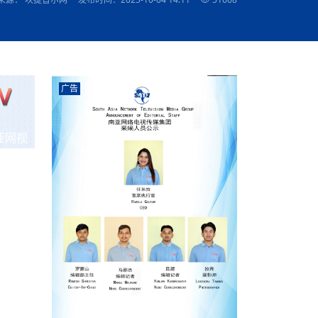
农村的发现
赞讲话（实况）
深化合作
尔代表处）
南亚网视SATV丨《米拉看中国》 第八集：广场舞
8000米之上：一位夏尔巴高山摄影师镜头中的人
赛海外预选赛尼
传承与文明共生 第六章 古道遗
南亚网视《SATV新闻会客厅》专访尼泊尔旅游局
南亚网视 SATV | 遇见环县
从教师到厨师：吉塔在加德满都推广缅甸味道
孟加拉国人被骗赴俄：合法移民沦为俄乌战场“消
选手
“无名英雄”
看世界
南亚网视 SATV |莫迪政府动作不断，对印控克什
中尼建交70周年
照片
(下)
与山
兄弟点红节：尼泊尔手足情深的神圣庆典
局长Mani Raj Lamichhane
尼泊尔赛区选拔
生今日出征大运会：在尼华侨捐
品”
马尔代夫杜拉杜环礁米德岛30吨制冰厂及50吨储
甘肃：探访祁连山——高台马营河大峡谷、小泉丹
长王博接受人
2025年米其林钥匙奖揭晓：不丹三家酒店获殊荣
米尔加强控制，或最终导致印度分裂
台湾乐手牵手大陆剧团 两岸戏腔共鸣
专访喜马拉雅航空总裁周恩永：云端
南亚网视丨百年华诞：绒花（侯艳琪大使）
跨国界的公益
冰设施正式启用
南亚网视 SATV | 环州故城之沙场风云
尼泊尔“疯狂蜂蜜” ：大自然馈赠的野生灵丹妙药
霞
中文志愿者服务博卡拉中尼友谊龙舟赛
军巴希姆：“亚运会就像是奥运
闻综述》
香港卫视南亚网视《一周新闻综述》2023第23期
中尼建交七十周年南亚网
新丝路
南亚网视丨《米拉看中国》第二集 走进中国 认识
从攀登世界之巅到组织巅峰探险：强·达瓦·夏尔巴
乌鸦节：崇敬阎罗使者的传统与象征意义
实施
域天妃：尺尊公主传奇》 第七
南亚网视《SATV新闻会客厅》专访尼泊尔国际电
不丹公务员人工智能技能缺口凸显 亟需开展针对
（总第039期）
视赴青海玉树系列活动报
南亚网视｜成锡忠看世界 俄乌战争会打多久？美
中国
尼泊尔中资企业协会举办第二届“华为杯”篮球赛
与“七峰探险”的传奇
南亚网视丨百年华诞：歌唱祖国（合唱，尼泊尔博
传承与文明共生 第五章 村落藏
影节入围中国影片《巴彦查干》导演复强先生
通讯：尼泊尔费瓦湖上的龙舟赛
年最大洪峰考
性培训
乐部
CCTV-4央视海外观众俱乐部向全球华侨华人拜年
道专题
前高官已经定性，美国想实现三个战略目标
（实况3）
喜马拉雅航空开通拉萨——博克拉航
卡拉华侨人华人协会）
的公益暖流
提哈尔节（灯节）：灯火辉煌与手足情深的节日
了！
香港卫视南亚网视《一周新闻综述》2023第22期
中丝路”再添通道
南亚网视丨《米拉看中国》笫三集：浓情中国 趣
普通市民写给“巴特巴特尼”董事长明·巴杜·古隆的
广告
赛出国际友谊 中国四川龙舟队包揽首届“中尼友谊
直播
俄乌軍事冲突
南亚网视SATV丨基辅多地爆炸：激
（总第038期）
南亚网视｜成锡忠看世界 我的联合国维和行动经
味人生
尼泊尔中资企业协会举办第二届“华为杯”篮球赛
信：您必将再次崛起，而且更加强大
南亚网视丨百年华诞：亲爱的中国我爱你（佳境，
龙舟赛”全部冠军
CCTV-4尼泊尔加德满都观众俱乐部祝全球华侨华
历-经历冲突和政变，确保中国维和人员安全
（实况2）
尼泊尔总理专机出访中国，喜马拉
尼泊尔华侨华人协会推荐）
展示
《欢迎来加德满都过大年》参赛视频 探索秘境尼
成锡忠看世界
南亚网视｜成锡忠看世界 我亲历的
人新年快乐、龙年大吉！
俄乌軍事冲突专题/南亚网视国际丨
香港卫视南亚网视《一周新闻综述》2023第21期
南亚网视丨《米拉看中国》 第四集：大美中国 山
辛哈杜巴宫的故事：从烈焰到重生
中国四川龙舟队包揽首届“中尼友谊龙舟赛”双冠
泊尔
事件一：孟加拉前总统被军人暗杀
署：过去10天超150万乌克兰难民
（总第037期）
亚网视
南亚网视｜成锡忠看世界 佩洛西行程未包含台
河娇娆（上）
尼泊尔中资企业协会举办第二届“华为杯”篮球赛
喜马拉雅航空荣获国际IOSA认证
媒体峰会
第三届中尼媒体峰会：新中国成立75周年恭贺视
走访慰问在尼联谊企业
南亚网视SATV丨“走访在尼联谊企业
CCTV-4主持人2024新年祝词
湾，两大细节显示，她内心并未彻底放弃访台
（实况1）
频
锟铧农业在尼打造中国式高科技示
《欢迎来加德满都过大年》参赛视频 欢迎到加德
南亚网视｜成锡忠看世界 从安倍晋
俄媒：俄军已掌控乌制空权 俄乌代
香港卫视南亚网视《一周新闻综述》2023第20期
春恭贺片
同庆新岁·共享未来——2026新年祝福视频合辑
2022北京冬奥会
好消息！由南亚网视拍摄制作的尼
满都过春节宣传片
看暗杀工具的演变，枪支最流行却
地
（总第036期）
2024年央视春晚宣传片
南亚网视｜成锡忠看世界 佩洛西今晚抵台？美航
贺北京冬奥视频被中国外交部采用
第三届中尼媒体峰会：我爱你中国
南亚网视SATV丨“走访在尼联谊企业
母快速向台海集结，解放军得用实际行动反制
直播
丝合酒店宝石湖宾馆
南亚网视 SATV | 侯艳琪大使出席
尼泊尔华侨华人协会新年恭贺视频
哥拿巴迪砖业有限公司销售量创新
视频：加德满都大学孔子学院举办龙年春节庆祝活
南亚网视｜成锡忠看世界 斯里兰卡
停火撤军问题暂未谈拢，俄乌一致
香港卫视南亚网视《一周新闻综述》2023第19期
《2023中央广播电视总台春节联欢晚会》01（央
国援尼医疗队颁发感谢状仪式
尼泊尔滑雪健儿备战2022北京冬奥
动
第三届中尼媒体峰会：尼泊尔学生合唱“我爱你中
打算继续向中印寻求信贷支持，中
（总第035期）
视授权南亚网视直播）
回放
【直播回放-10】CEAN“比亚迪杯”篮球赛闭幕式
中共百年华诞
专家：中国共产党百年历程中与侨
国”
尼泊尔中国文化中心新年恭贺视频
南亚网视SATV丨“走访在尼联谊企业
俄媒：俄军已掌控乌制空权 俄乌代
南亚网视 SATV | 中国作家雪漠尼
第十三批援尼医疗队 传承中国医疗精
尼泊尔滑雪健儿备战2022北京冬奥
《欢迎来加德满都过大年》短视频参赛作品展播
南亚网视｜成锡忠看世界 巴基斯坦
地
小说精选》新书发布暨座谈交流会
医疗骨干
001号
第三届中尼媒体峰会：祖国颂——庆祝新中国成立
尼泊尔加德满都大学孔子学院新年恭贺视频
频发，如何破局？中方应助巴方提
【直播回放-11】CEAN“比亚迪杯”篮球赛闭幕式
中国共产党百年华诞的世界期待
75周年
闪光时间｜冬奥燃起冰雪热
“狮”书共舞，未来可期——尼文版
南亚网视SATV丨“走访在尼联谊企业
新希望尼泊尔农业经济有限公司新年恭贺视频
南亚网视｜成锡忠看世界 俄乌冲突
【直播回放-7】CEAN“比亚迪杯”篮球赛 冠亚军决
南亚网络电视丨尼泊尔华侨华人协
选》在尼泊尔捐赠活动
深耕尼泊尔市场为尼民众致富带来“新
第三届中尼媒体峰会：歌曲《天佑中华》
国一邻邦濒临崩溃，幕后推手浮出
北京2022年冬奥会和冬残奥会安全
赛（安徽开源队VS中国电建队）
共产党建党100周年王冰洁独唱《
次会议召集加强场馆安保团队建设
南亚网视 SATV |丝合酒店宝石湖
南亚网视SATV丨“走访在尼联谊企业
交通安全隐患