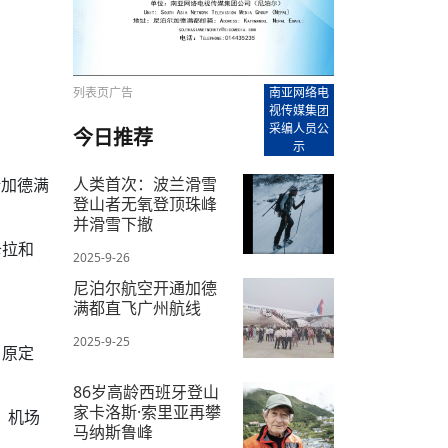
【直播回放-8】CEAN“比亚迪杯”篮球赛 冠亚军决
南亚网络电视丨尼泊尔华侨华人协
走访红狮希望 恰逢企业为员工生日
赛（安徽开源队VS中国电建队）
共产党建党100周年大合唱《我爱
尼泊尔丝合酒店宝石湖宾馆今日开
【直播回放-9】CEAN“比亚迪杯”篮球赛闭幕式
尼泊尔中资企业协会、华侨华人协
泊尔报纸发表建党百年专版
列表页广告
南亚网络电
视传媒集团
采编人员公
今日推荐
示
​人类首次：波兰滑雪
括加德满
登山者无氧登顶珠峰
并滑雪下撤​
卡拉和
2025-9-26
尼泊尔航空开通加德
满都直飞广州航线
2025-9-25
，原定
86岁高龄西班牙登山
家卡洛斯·索里亚再攀
 机场
马纳斯鲁峰