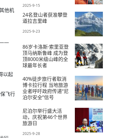
2025-9-15
其他机
24名登山者获准攀登
道拉吉里峰
2025-9-23
——
86岁卡洛斯·索里亚登
顶马纳斯鲁峰 成为登
顶8000米级山峰的全
球最年长者
得以起
2025-9-26
40%徒步旅行者取消
博卡拉行程 当地旅游
业者呼吁政府传递“尼
确保飞行
泊尔安全”信号
2025-9-19
尼泊尔举行盛大活
动，庆祝第46个世界
旅游日
2025-9-28