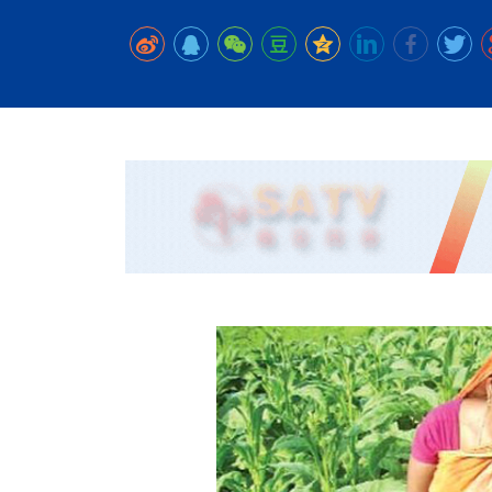
时代侨务工作指明
2026世界人工智能
政、坚守法治善治
域交通与经济
中文日益受各国重视 
会议 着力提振投资
放平衡外交积极信
社会新闻
化解局部紧张局势 
呼吁社会和谐团结
“水立方杯”中文歌
南亚网视丨中资企业
南亚网评丨纵容分裂
天山驼队3000公里
一株菌草跨越山海—
财经·三里河
一张圆桌映照中国
共鸣 展现文化认同
赛精彩摄影集锦（
则才是尼国长久正
关上演古今对话
丝路”实践
尼泊尔24小时连发4
体滑坡为主要灾害
在韩留学人员传承“
神舟二十三号乘组
新政百日观察：尼
丝绸之路：从驼铃再
平陆运河重塑广西
办
高效变革与程序争
的连接与当下的实
尼泊尔互动儿童剧《
加德满都春日盛景
低空安全司亮相 万
彩启迪多元视角
华夏英烈永铭心: 
动 缅怀海外烈士
港交所上市热潮彰
尼泊尔孙萨里县爆发
紧张 当地延长宵禁
泰国清迈成立“华人
能源危机叠加日元
火埋单
医护人员遇袭引发全
非紧急医疗服务