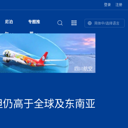
登录
注册
尼泊
专题推
简体中/选择语言
馆发布安全防
复盘：尼印关系转折如何间接影
综合
印度“蟑螂运动”升级：万名学生无视禁令游行 警方
尼泊尔头条
视频| 中国驻尼泊尔使馆举办招待会 隆重庆祝中
首届中尼媒体峰会
尼泊尔加德满都加强控烟措施 保障公众健康和无
“首届中尼媒体峰会”系列报道六：
尔
荐
境局势
催泪瓦斯驱散致180人受伤
国人民解放军建军99周年
烟消费环境
助农致富
国文化中心成
军西班牙队颁奖
泊尔
华为尼泊尔公司举办2026 科技前沿：媒体对话 助
综合新闻
视频| 南亚网视航拍加德满都：蓝花楹怒放的城市
2023年中尼投资与经贸论
尼泊尔拉利特普尔市 客车撞上高架桥致1死19伤
中尼投资与经贸论坛举办：总理普
的第二故乡
力尼泊尔数字化转型
坛
吉祥灯揭幕
主席班达里
香”约：一座城与一枚香包双向
美国男子涉嫌非法越境进入尼泊尔 在印尼边境被
视频| “锦绣天府·安逸四川”文旅交流座谈会在尼泊
尼泊尔油罐车为避让野鹿侧翻起火 消防一小时成
“首届中尼媒体峰会”系列报道四：凝
赋能ICT发
家亲》摄制组志愿者演员招聘启
奇谈
巴基斯坦卡拉奇购物中心发生重大火灾 已致至少
旅游头条
晓谈天下丨美国人类学者马立安：深圳精神就是
世界第12高峰布洛阿特峰突发雪崩 知名登山家普
奖项出炉！罗德里斩获金球奖 西
捕
尔加德满都成功举办
视频| 加德满都东出口大升级! 苏雅尔维纳亚克至
功控制火势
尼泊尔医学教育委员会领导层空缺致入学考试停滞
进中尼友好
1人死亡
“闯”
中尼友谊龙舟赛
尔萨带队团队失联
国文化中心成
荣誉
尼泊尔巴克塔普尔 新年迎来旅游高峰
杜利凯尔六车道高速加速建设中
约6万考生面临不确定性
尔
路”合作与创
域天妃：尺尊公主传奇》 第七
游眼
孟加拉前总理卡莉达·齐亚因病情“非常危急”入院治
徒步旅行
走进蓝毗尼：探寻佛陀诞生地的和平与宁静
尼泊尔春季徒步热升温 官方呼吁加强环保与安全
雪域，两度西行赴拉萨
印度下调汽油、柴油及航空煤油出口关税 新税率6
视频|湖北十堰绿松石文化展西安举办：一石牵秦
尼泊尔本财年发力稳就业 计划创造十万岗位 重拳
“首届中尼媒体峰会”系列报道五：尼
四川航空
传承与文明共生 第九章 金顶凝
疗
成都大运会
意识
费发布启事（面
正式实施“世代禁烟令”
开普省安全部队与巴塔恐怖分子冲突升级，造成民
南亚网络电视丨特朗普称如果选举人团投票给拜
高院裁决倒逼产业转型 奇特旺大象骑游存废引争
默默无闻”到全球竞争者
月1日起生效
尼泊尔经济运行简报，金融承压与发展调整并行
楚 青绿赴长安
视频| 朱红漫天：尼泊尔新年最“红”的节日
整治海外务工诈骗
尼泊尔外交部首办“知识论坛” 推动学术研究与外交
带一路”
院选举答记者
赛尼泊尔赛区预
原创
斯里兰卡监狱爆发帮派大乱斗 已致25死百余人受
上榜酒店
尼泊尔迎来正宗中国味：福盛中餐厅盛大开业
加德满都旅馆：泰美尔区的传奇与地标
众大规模逃离家园
登，他将离开白宫
视频| 千年雨神巡游：尼泊尔拉托·马钦德拉纳特
议 伦理保护与地方民生两难博弈
展览在尼泊尔
决策深度融合
行：故土羁绊与青年外流困境交
伤 军方紧急入驻维稳
杭州亚运会
纪实
孟加拉国土豆供过于求，价格跌破每公斤20塔卡
节的信仰与狂欢
木斯塘——从外国人的目的地，到如今尼泊尔人的
“致命一击”有多快
最长寿奥运冠军离世
印度多地遭遇极端热浪 新德里气温突破45°C
斯瓦米倡议设立瑜伽部 尼泊尔部长调侃“让腐败分
视频| 英国知名美妆品牌 The Body Shop 在帕坦
视频| 曾经打碟的手 如今签署逮捕令：苏丹·古隆
尼泊尔绝食护士抗议进入第五天 卫生部长回应并
“首届中尼媒体峰会“系列报道三：共
孔院” 短视
国记者看大运：通过体育赛事见
客厅
马尔代夫旅游业势头强劲：入境游客突破180万 中
吃喝玩乐
南亚网视《SATV新闻会客厅》专访喜马拉雅航空
加德满都迎来夜生活新地标：XO俱乐部树立全新
域天妃：尺尊公主传奇》 第七
南亚网视衷心祝愿尼泊尔人民以及全球尼泊尔朋友
旅游热土​
加德满都泰米尔雅乐轩酒店荣获环境管理认证
：趣味竞技燃
巴基斯坦削减LNG进口：取消21船合同并寻求卡
南亚网络电视丨亚洲最穷的国家不丹-拿10元人民
尼泊尔马南县：雪山、圣湖与古寺交织的高原秘境
子去冥想”
Labim Mall 正式开业
的逆袭传奇
承诺继续谈判
尼泊尔警方破获非法国际电话转接案 四人涉嫌网
演绎中尼感人故事
国仍是最大客源国
总裁周恩永：云端架虹桥 翼展新丝路
第二届中尼媒体峰会专题
标杆
安艺青、陈俐
传承与文明共生 第八章 塔基藏
斯里兰卡百年最强飓风致茶园成“荒地” 工人生计受
们德赛节快乐！
纪实
塔尔供气调整
孟加拉辍学率上升令人担忧
币，在不丹能干什么
南亚网视SATV｜探访加德满都文殊菩萨修行地勋
春天吞噬了冬
伤留在“记忆阁楼”
络博彩被捕
文明互鉴 首部直译尼泊尔文版
南京造！
影星维杰“逆袭”登顶！印度一邦政坛迎来大洗牌
尼泊尔肿瘤医
运在欢庆与惜别中落幕
肃环县
不丹举办2025全球和平祈祷节
图说尼泊尔
南亚网视 SATV | 甘肃环县3 3米大锅烹煮66只
山体滑坡地区搜救行动正在进行中
重挫
部（猴庙）感悟朝圣之旅
来尼泊尔徒步为什么购买保险至关重要？
探索奢华：加德满都附近的顶级度假村
尼泊尔持续暴雨致全境交通瘫痪 多条国道关闭 数
尼正式首发
尼泊尔比拉德讷格尔一实习医生坠楼身亡
从雪域高原到尼泊尔：第三届“石榴籽杯”草原足球
【视频】尼泊尔新政府成立以来，都做了些什么？
尼泊尔乡域冲突引舆论乱象 多家媒体社交账号传
“首届中尼媒体峰会”系列报道二：
但仍高于全球及东南亚
羊，你想不想来一口？
尼泊尔中国新年系列庆祝
赛（尼泊尔赛
带来激情与欢乐
印度洋稳定成为马澳第二次高级官员会谈首要议题​
南亚网视《SATV新闻会客厅》专访中国著名导演
Alev Kebab Sultanate 尼泊尔第一家土耳其中东
​释迦牟尼佛诞辰2569周年：千年智慧的当代回响
化中尼文旅合
访尼泊尔
巴基斯坦旁遮普省遭严重雾霾侵袭，多城空气质量
安徽凌家滩文化图片展在孟加拉国开幕
南亚网络电视丨为何中丹边境通婚普遍？看了不丹
百游客被困
吃太多烤红薯（不是因为容易
邀请赛6月20日山南启幕，跨国球队共逐绿茵
播煽动性内容遭整治
网传涉宗教国策协议引争议 尼泊尔官方紧急辟
结硕果
华诞
尼泊尔节日
南亚网视丨百年华诞：草原上升起不落的太阳（关
话动
一个无需择日的吉日：走进尼泊尔的Akshaya
谢飞先生
风味餐厅
风自山谷北--中国甘肃摄影家尼泊尔摄影展览
 加都大学苏
域天妃：尺尊公主传奇》 第七
斯里兰卡飓风死亡人数超过200人
达危险水平
姑娘真实生活，难怪想嫁到中国！
南亚网视SATV丨尼泊尔博达纳大佛塔
探索喜马拉雅山：尼泊尔徒步指南系列 - 系列 I
瓦尔纳巴斯博物馆酒店（Varnabas Museum
外开放
一届亚运会”闭幕，未来，何以
不丹帕罗嘎查乡向日葵产量占全国一半 农户盼增
谣：未签署任何正式协定
利宁，中国水电十一工程局上马相迪电站运维项
Tritiya
"抵尼 加都
南亚网视 SATV | 环州故城！环县
传承与文明共生 第七章 寺壁藏
尔乒乓球选手：中国队太强，想
马尔代夫实施“世代烟草禁令” 教育部长称开创全球
视频 | 中华人民共和国成立75周年庆祝活动在多
hotel）今天开业
州参加亚运会
孟加拉国登革热感染病例超1.5万 死亡58人
大型榨油设备
11次登顶珠峰刷新女性纪录！“山地女王”拉克巴·
中国
旅游故事
目）
外国青年“看中国” 巴西圣保罗大学教授-向世界展
第三届中尼媒体峰会
尼泊尔登顶传奇明玛·夏尔巴：从登山者到行业引
赛在加德满都隆
先例
南亚网视 SATV | 加德满都市展开河道垃圾清理活
加德满都“中国美食城”盛大开业 带来地道中餐与超
最美尼泊尔风景图
斯里兰卡铁路系统迎变革：内阁决议招聘女性担任
国举办
—医疗队护航
飞航线
夏巴兹总理将派遣巴基斯坦青年赴沙特参与“2030
南亚网络电视丨印军闯下弥天大祸！机枪扫射联合
南亚网络电视丨中国版的“马尔代夫”，海水清澈风
夏尔巴：荣光背后是半生漂泊与坚韧重生
23名登山者成功登顶乔戈里峰
示不一样的中国
领者 珠峰登山经济重回本土掌控
【相约帕坦杜巴广场】卡蒂克舞节：尼泊尔最古老
动 改善河道生态环境
南亚网视 SATV | 秒懂！环州故城的“由来”
值体验
启中尼文化交流
司机、站长等核心岗位
愿景”项目
国车队，或永久失去入常资格
景如画，宛如画中世界
木斯塘圣塔玛尼酒店被评为“2024最佳新酒店”
破百，印度总理莫迪点赞
不丹赌博与线上诈骗问题严峻 政府加强打击但挑
体育
中尼龙舟赛
视频| 从城市漫步到乡村漫步：外国创作者在中国
喜马拉雅航空
中尼友谊龙舟赛新闻发布会：中国驻尼使馆王欣参
中尼航线迎新契机 喜马拉雅航空与
南亚网视丨百年华诞：少年（合唱，中国电建尼泊
的文化舞蹈盛典，延续三百年的信仰与艺术
诊：温情守护
域天妃：尺尊公主传奇》 第七
尔参赛队员武术比赛赢得喝彩
马尔代夫实施“世代禁烟令” 外国游客也需遵守
第 10 届纹身大会4 月 7 日-9 日在加德满都举行
视频：第16届“汉语桥”世界中学生中文比赛 一号
都
战仍存