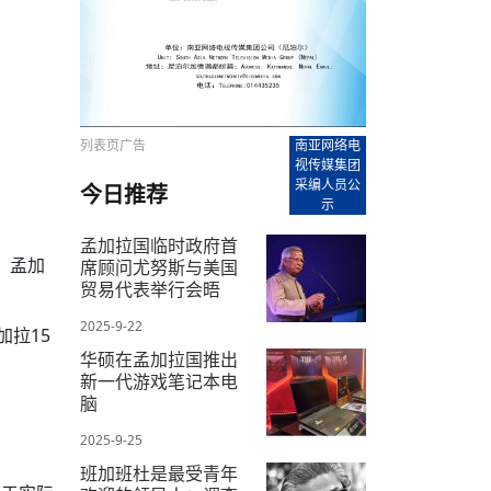
【直播回放-8】CEAN“比亚迪杯”篮球赛 冠亚军决
南亚网络电视丨尼泊尔华侨华人协
走访红狮希望 恰逢企业为员工生日
赛（安徽开源队VS中国电建队）
共产党建党100周年大合唱《我爱
尼泊尔丝合酒店宝石湖宾馆今日开
【直播回放-9】CEAN“比亚迪杯”篮球赛闭幕式
尼泊尔中资企业协会、华侨华人协
泊尔报纸发表建党百年专版
列表页广告
南亚网络电
视传媒集团
采编人员公
今日推荐
示
孟加拉国临时政府首
，孟加
席顾问尤努斯与美国
贸易代表举行会晤
2025-9-22
加拉15
华硕在孟加拉国推出
新一代游戏笔记本电
脑
2025-9-25
班加班杜是最受青年