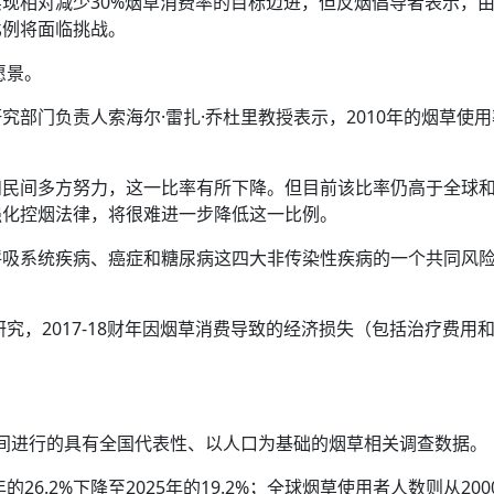
现相对减少30%烟草消费率的目标迈进，但反烟倡导者表示，
比例将面临挑战。
愿景。
部门负责人索海尔·雷扎·乔杜里教授表示，2010年的烟草使
和民间多方努力，这一比率有所下降。但目前该比率仍高于全球
强化控烟法律，将很难进一步降低这一比例。
呼吸系统疾病、癌症和糖尿病这四大非传染性疾病的一个共同风
研究，2017-18财年因烟草消费导致的经济损失（包括治疗费用
4年间进行的具有全国代表性、以人口为基础的烟草相关调查数据。
26.2%下降至2025年的19.2%；全球烟草使用者人数则从200