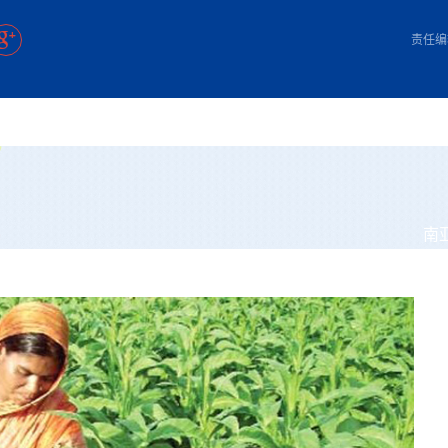
方向
大会开幕
侨胞健康
课程从“试试看”变为“抢着报”
第16届“汉语桥”世界中学生中文比
卷·双脉合流：技艺
者信心
号
投资孟加拉国以帮助它到 2041 年成为发达国家
志愿者：亚运赛场的
尼泊尔赫塔乌达举行大型集会
成锡忠
泊尔赛区比赛在加德满都举行
珍
孟加拉国表示，缅甸必须为罗兴亚人的遣返建立信
中国民族音乐会走进尼泊尔 金钟之星民乐团带来
第十七届“汉语桥” 第四届“汉语秀”
尼泊尔18名大学
耗
《中尼一家亲》微短剧主创首聚 共绘 “一带一路”
南亚网视特别推荐 | 中工国际董事
责任编
曲大赛巴西赛区收官：唤起家国
协会第五届“比亚迪杯”篮球比
活动引朝野反思 坚守一中原
“归乡”！今日叩关洛阳，丝路雄
视频：中国援尼医疗队蓝毗尼义诊：
—中国科学家林占熺的“绿色
任和安全
浓郁的中国文化体验(实况3）
赛落幕
款助力相送
友好新篇
沙特阿拉伯与孟加拉国签署合作协议，成立联合商
民网专访
东京奥运会跳高冠
制造全球新坐标
《一周新
一）
道
暖流
“汉语桥”线上团组项目在尼泊尔开始
长篇历史小说《雪
业委员会
会前的奥运会”
2起灾害 致3死21伤 蛇咬、山
卷·双脉合流：技艺
《Jerry on Top》在尼泊尔开拍，父子档首同台引
尼泊尔上马相迪A水电站成功应对今
观众俱
五四”精神主题座谈会在首尔举
确定：朱杨柱、张志远、黎家盈
泊尔沙阿政府激进施政引争议
响到现代文明通道 穿越千年
开放新格局
中国援尼医疗队蓝毗尼义诊：跨国界
巧艺
期待
在一个变暖的世界里，孟加拉国的服装业能“不受
验
议并存
践
气候影响”吗？
视频
甜苹果》加德满都热演 以色
组图：谷地繁花绽放，春意满盈
亿级产业“管理双翼”就位
中国网剧正走向“无时差”触达海外观众
多国使馆携侨界举行清明祭扫活
短视频
显香港国际金融中心竞争力
群体冲突致1死9伤 局势持续
第三届中尼
管控
华侨刘巧儿评剧社”
贬值，日本实体经济正为中东战
南
2026新
国抗议 尼泊尔多家医院暂停
视频
直播