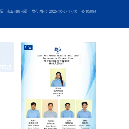
农村的发现
赞讲话（实况）
深化合作
尔代表处）
南亚网视SATV丨《米拉看中国》 第八集：广场舞
8000米之上：一位夏尔巴高山摄影师镜头中的人
赛海外预选赛尼
传承与文明共生 第六章 古道遗
南亚网视《SATV新闻会客厅》专访尼泊尔旅游局
南亚网视 SATV | 遇见环县
从教师到厨师：吉塔在加德满都推广缅甸味道
孟加拉国人被骗赴俄：合法移民沦为俄乌战场“消
选手
“无名英雄”
看世界
南亚网视 SATV |莫迪政府动作不断，对印控克什
中尼建交70周年
照片
(下)
与山
兄弟点红节：尼泊尔手足情深的神圣庆典
局长Mani Raj Lamichhane
尼泊尔赛区选拔
生今日出征大运会：在尼华侨捐
品”
马尔代夫杜拉杜环礁米德岛30吨制冰厂及50吨储
甘肃：探访祁连山——高台马营河大峡谷、小泉丹
长王博接受人
2025年米其林钥匙奖揭晓：不丹三家酒店获殊荣
辑：南亚网络电视
发布时间：2025-10-07 17:10
95984
米尔加强控制，或最终导致印度分裂
台湾乐手牵手大陆剧团 两岸戏腔共鸣
专访喜马拉雅航空总裁周恩永：云端
南亚网视丨百年华诞：绒花（侯艳琪大使）
跨国界的公益
冰设施正式启用
南亚网视 SATV | 环州故城之沙场风云
尼泊尔“疯狂蜂蜜” ：大自然馈赠的野生灵丹妙药
霞
中文志愿者服务博卡拉中尼友谊龙舟赛
军巴希姆：“亚运会就像是奥运
闻综述》
香港卫视南亚网视《一周新闻综述》2023第23期
中尼建交七十周年南亚网
新丝路
南亚网视丨《米拉看中国》第二集 走进中国 认识
从攀登世界之巅到组织巅峰探险：强·达瓦·夏尔巴
乌鸦节：崇敬阎罗使者的传统与象征意义
实施
域天妃：尺尊公主传奇》 第七
南亚网视《SATV新闻会客厅》专访尼泊尔国际电
不丹公务员人工智能技能缺口凸显 亟需开展针对
（总第039期）
视赴青海玉树系列活动报
南亚网视｜成锡忠看世界 俄乌战争会打多久？美
中国
尼泊尔中资企业协会举办第二届“华为杯”篮球赛
与“七峰探险”的传奇
南亚网视丨百年华诞：歌唱祖国（合唱，尼泊尔博
传承与文明共生 第五章 村落藏
影节入围中国影片《巴彦查干》导演复强先生
通讯：尼泊尔费瓦湖上的龙舟赛
年最大洪峰考
性培训
乐部
CCTV-4央视海外观众俱乐部向全球华侨华人拜年
道专题
前高官已经定性，美国想实现三个战略目标
（实况3）
喜马拉雅航空开通拉萨——博克拉航
卡拉华侨人华人协会）
的公益暖流
提哈尔节（灯节）：灯火辉煌与手足情深的节日
了！
香港卫视南亚网视《一周新闻综述》2023第22期
中丝路”再添通道
南亚网视丨《米拉看中国》笫三集：浓情中国 趣
普通市民写给“巴特巴特尼”董事长明·巴杜·古隆的
赛出国际友谊 中国四川龙舟队包揽首届“中尼友谊
直播
俄乌軍事冲突
南亚网视SATV丨基辅多地爆炸：激
（总第038期）
南亚网视｜成锡忠看世界 我的联合国维和行动经
味人生
尼泊尔中资企业协会举办第二届“华为杯”篮球赛
信：您必将再次崛起，而且更加强大
南亚网视丨百年华诞：亲爱的中国我爱你（佳境，
龙舟赛”全部冠军
CCTV-4尼泊尔加德满都观众俱乐部祝全球华侨华
历-经历冲突和政变，确保中国维和人员安全
（实况2）
尼泊尔总理专机出访中国，喜马拉
尼泊尔华侨华人协会推荐）
广告
展示
《欢迎来加德满都过大年》参赛视频 探索秘境尼
成锡忠看世界
南亚网视｜成锡忠看世界 我亲历的
人新年快乐、龙年大吉！
俄乌軍事冲突专题/南亚网视国际丨
香港卫视南亚网视《一周新闻综述》2023第21期
南亚网视丨《米拉看中国》 第四集：大美中国 山
辛哈杜巴宫的故事：从烈焰到重生
中国四川龙舟队包揽首届“中尼友谊龙舟赛”双冠
泊尔
事件一：孟加拉前总统被军人暗杀
署：过去10天超150万乌克兰难民
（总第037期）
南亚网视｜成锡忠看世界 佩洛西行程未包含台
河娇娆（上）
尼泊尔中资企业协会举办第二届“华为杯”篮球赛
喜马拉雅航空荣获国际IOSA认证
媒体峰会
第三届中尼媒体峰会：新中国成立75周年恭贺视
走访慰问在尼联谊企业
南亚网视SATV丨“走访在尼联谊企业
CCTV-4主持人2024新年祝词
湾，两大细节显示，她内心并未彻底放弃访台
（实况1）
频
锟铧农业在尼打造中国式高科技示
《欢迎来加德满都过大年》参赛视频 欢迎到加德
南亚网视｜成锡忠看世界 从安倍晋
俄媒：俄军已掌控乌制空权 俄乌代
香港卫视南亚网视《一周新闻综述》2023第20期
亚网视
春恭贺片
同庆新岁·共享未来——2026新年祝福视频合辑
2022北京冬奥会
好消息！由南亚网视拍摄制作的尼
满都过春节宣传片
看暗杀工具的演变，枪支最流行却
地
（总第036期）
2024年央视春晚宣传片
南亚网视｜成锡忠看世界 佩洛西今晚抵台？美航
贺北京冬奥视频被中国外交部采用
第三届中尼媒体峰会：我爱你中国
南亚网视SATV丨“走访在尼联谊企业
母快速向台海集结，解放军得用实际行动反制
直播
丝合酒店宝石湖宾馆
南亚网视 SATV | 侯艳琪大使出席
尼泊尔华侨华人协会新年恭贺视频
哥拿巴迪砖业有限公司销售量创新
视频：加德满都大学孔子学院举办龙年春节庆祝活
南亚网视｜成锡忠看世界 斯里兰卡
停火撤军问题暂未谈拢，俄乌一致
香港卫视南亚网视《一周新闻综述》2023第19期
《2023中央广播电视总台春节联欢晚会》01（央
国援尼医疗队颁发感谢状仪式
尼泊尔滑雪健儿备战2022北京冬奥
动
第三届中尼媒体峰会：尼泊尔学生合唱“我爱你中
打算继续向中印寻求信贷支持，中
（总第035期）
视授权南亚网视直播）
回放
【直播回放-10】CEAN“比亚迪杯”篮球赛闭幕式
中共百年华诞
专家：中国共产党百年历程中与侨
国”
尼泊尔中国文化中心新年恭贺视频
南亚网视SATV丨“走访在尼联谊企业
俄媒：俄军已掌控乌制空权 俄乌代
南亚网视 SATV | 中国作家雪漠尼
第十三批援尼医疗队 传承中国医疗精
尼泊尔滑雪健儿备战2022北京冬奥
《欢迎来加德满都过大年》短视频参赛作品展播
南亚网视｜成锡忠看世界 巴基斯坦
地
小说精选》新书发布暨座谈交流会
医疗骨干
001号
第三届中尼媒体峰会：祖国颂——庆祝新中国成立
尼泊尔加德满都大学孔子学院新年恭贺视频
频发，如何破局？中方应助巴方提
【直播回放-11】CEAN“比亚迪杯”篮球赛闭幕式
中国共产党百年华诞的世界期待
75周年
闪光时间｜冬奥燃起冰雪热
“狮”书共舞，未来可期——尼文版
南亚网视SATV丨“走访在尼联谊企业
新希望尼泊尔农业经济有限公司新年恭贺视频
南亚网视｜成锡忠看世界 俄乌冲突
【直播回放-7】CEAN“比亚迪杯”篮球赛 冠亚军决
南亚网络电视丨尼泊尔华侨华人协
选》在尼泊尔捐赠活动
深耕尼泊尔市场为尼民众致富带来“新
第三届中尼媒体峰会：歌曲《天佑中华》
国一邻邦濒临崩溃，幕后推手浮出
北京2022年冬奥会和冬残奥会安全
赛（安徽开源队VS中国电建队）
共产党建党100周年王冰洁独唱《
次会议召集加强场馆安保团队建设
南亚网视 SATV |丝合酒店宝石湖
南亚网视SATV丨“走访在尼联谊企业
交通安全隐患