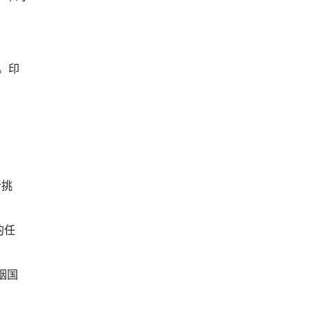
。印
新挑
的任
烟国