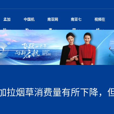
孟加
中国机
南亚网
南亚七
视频在
规待内阁审批 地铁BRT齐上
影
中国电影节”在尼泊尔首都加德满都正式开幕 《大
孟加拉头条
微电影《一缕阳光》
中国驻尼使馆
孟加拉国东南部暴雨引发洪灾滑坡 44人遇难超百
文化﹒艺术
尼泊尔雨季将至灾害风险攀升 中使
印度新闻
喜马拉雅地缘博弈
视频
拉
构
事
国
线
调卡壳
杀》导演兼编剧张琪接受南亚网视专访
万人受困 救援受阻
疫重要提醒
响1962年中印边
击 特朗普：美伊尽快达成协
剧
“拆改”到“经营”：中国城市更新如何在存量中破
华侨华人
22集电视剧《山海情》尼语版 第二十二集
中国文化中心
芒果促进中孟贸易关系
娱乐﹒体育
“我和中国的故事——庆祝尼泊尔中
尼泊尔新闻
特朗普为世界杯冠
新尼
深汕微电影《新生活》
划
？
立十周年”征文系列之一：中国是我
阿里代表团访尼圆满收官 友城
频丨探秘富贵车业掌舵人巫兴贵的非凡之路
孟加拉国暴发数十年来最严重麻疹疫情 死亡儿童
张茂明大使拜会尼泊尔联邦院新任副
甘肃庆阳二十一载“
沙水拍云崖暖：云南推动长征精
院
轮载初心 实干赴征程——探秘富贵车业掌舵人
旅游文化
中资企业协会
乔治亚·马洛尼抱怨孟加拉国出售劳工签证
生活﹒健康
华为深耕尼泊尔二十余年：以人才培养
巴基斯坦新闻
南亚网视《中尼一
开心
开启发展新篇
22集电视剧《山海情》尼语版 第二十一集
超过500人
孟加拉国智库学者访华团一行访问南亚研究所
奔赴
2026世界杯各大
微电影《东方梦》
共生
兴贵的非凡之路
展，共筑数字未来
事
2
一建筑倒塌 已致9人死亡
本搅局南海，日学者警告：日本正图谋南下将菲
“我和中国的故事——庆祝尼泊尔中
班牙包揽三大重磅
尼建交70周年系列报道十三丨南亚网视专访尼
张茂明大使拜会尼泊尔内政部长阿亚
尼泊尔数字经济陷入单向发展
片
的柜台 她的世界
娱乐体育
纪录片丨喜马拉雅情缘系列之北大的奥妮卡
华侨华人协会
巴基斯坦世界最佳保龄球阵容：阿夫里迪
本网原创
香港职业生涯协会访尼：聚焦“一带一
孟加拉国新闻
长篇历史小说《雪
新旅
宾打造成桥头堡
“如果我没有戒酒，我就不可能成为一名作家”
立十周年”征文
脱县发生4.6级地震 震源深度
友好论坛主席高亮先生
22集电视剧《山海情》尼语版 第二十集
孟加拉国宣布2月举行议会选举 为去年政治动荡后
“中国正在帮助孟加拉国实现梦想”（共创繁荣发展
散记丨八载风雪归
微电影《少年突击队》
业故事
卷·双脉合流：技艺
新向优向绿，中国经济一路向前
根异国，仁心不改--专访尼泊尔华侨友好医院创
南亚网视“2026年新年恭贺视频”免
全球首个！马尔代夫
裁军协议 哈马斯同意全面解
首次全国投票
新时代）
中国动画产业，从“
外交部发言人就尼泊尔联邦议会众议
研究会研讨会 重申坚持一个
片
生活健康
定制专属纸巾，助力品牌形象升级｜A.B.C.paper
加大孔子学院
港媒：榴莲成为中国年轻消费者时尚选择
中国驻尼使馆
第25届“汉语桥”世界大学生中文比
斯里兰卡新闻
巧
本网
人夏琛琛
纪录片丨喜马拉雅情缘系列之博克拉的“中江表哥”
孟加拉国世界杯任务开始
向在尼中资机构及企业）
步撤军
访尼人权委员会委员比肯·K·达瓦迪莉莉·塔帕：
北京希望吸引更多孟加拉国游客来中国旅游
铭记历史守望和平｜“我的南京”主题
尼建交70周年系列报道十二丨南亚网视专访尼
22集电视剧《山海情》尼语版 第十九集
问
尼泊尔廓尔喀乡村
微电影《我们的答案》
尼泊尔定制服务
选赛圆满落幕
球第二 中国新能源车垄断当
尼泊尔蓝毗尼首届“国际和平节”活动
为桥，同心筑梦
度复盘国家治理危机：政策脱离民生 粗暴执法
中国文化中心隆重开幕
生死时速！毒蛇完成
航空乘客权利法案 空难赔偿
文化教育协会会长哈利仕博士
孟加拉国调整进口政策，服装制造商预计出口额将
王炯会见孟加拉国北达卡市市长阿提库·伊斯拉姆
织
享年101岁，全球
度候选汉字发布 包括“睦”“联”
播
人物访谈
特大孔子学院
国家电投五凌电力控股的孟加拉国首个综合智慧能
成都大运会
特里布文大学孔子学院作品 荣获 “最・
马尔代夫新闻
（成都大运会）外
新闻会
达卡周六早上空气质量中等
长篇历史小说《雪
逼民众走向极端
国藏族创业者在尼泊尔的咖啡梦想
纪录片丨喜马拉雅情缘系列之尼泊尔“老广”杰克
穆斯塔菲兹在上一场比赛中创保龄球胜利纪录
中铁二局尼泊尔军方公路十标项目部
廷足协在世界杯上的违规违纪行
额外增加50亿美元
孟加拉旅游产业现状
22集电视剧《山海情》尼语版 第十八集
张茂明大使拜会尼泊尔外秘拉伊
源项目开工
频征集活动特等奖
证中国发展奇迹
爆炸致34名矿工死亡
尼泊尔锐达股份有限公司——合成轻钢树脂瓦
“汉语桥”尼泊尔赛区决赛圆满落幕，
卷·双脉合流：技艺
激情 篝火欢歌庆元旦
尼泊尔首届“中国新年”系列庆祝活动
阶段 外交部再次敦促日方彻
柏林中国文化中心举办诗歌诵读会《
英媒：不要把童年创
尼建交70周年系列报道十一丨南亚网视专访尼
奇葩的孟加拉：女性执政，性交易却合法化，工人
千年典籍赋能中尼
“苏超”冠军奖杯，
接踵而至 巴伦政府亟需凝聚
剧
视频新闻
20集微短剧《爱在加德满都》第2集
援尼医疗队
嫦娥六号暴雨中起飞，诠释嫦娥奔月之美！
杭州亚运会
中国援尼医疗队协调捐赠新车 助力
不丹新闻
境外媒体：杭州亚
中国甘
莎摘得桂冠
巧
尼泊尔281个水电项目遇阻 万亿
“Vinnata”品牌开启征程
泊尔新锐政坛女性高塔姆履职百日谈：大刀阔斧
纪录片丨喜马拉雅情缘系列之幸福的“中间人”
谢哈布丁当选孟加拉国新任总统
天》
Siri AI或将收费 重度用户需
尔华人华侨协会 促统会 会长
孟加拉国登革热死亡病例升至283例，专家预警11
每天流汗又流血
卡拉姆·阿里90 岁高龄仍不戴眼镜看报纸
《佛国记》于蓝毗
加拉烟草消费量有所下降，
院提升服务能力
中国—中亚精神”如何照亮区域
历史首次！孟加拉帕德玛大桥铁路连接线传来好消
第23届“汉语桥”世界大学生中文比
大运会给成都市民
俄乌战场经历 坦言宁愿返俄
穆萨货运双线开通！响应全球，携手开启新篇章
司法改革 深耕青年政治传承
南航与文旅机构共庆中国旅游日，深
青海省玉树藏族自治州商务考察团到
多人受伤 列车脱轨、交通全
月后仍处高风险期
冬天，真不建议你
寻发展确定性
讯
图说孟加拉
续集热潮席卷尼泊尔影坛：是故事延续还是单纯逐
中国在尼企业
专访：世界贸易组织官员关注孟加拉国脱离最不发
拉萨⇌加德满都直飞航班每周一班
百年
时代”？
20集微短剧《爱在加德满都》第1集
息
南亚网视祝大家新年快乐：砥砺前行，再创辉煌！
区）决赛圆满落幕
第24届“汉语桥”尼泊尔赛区决赛收官
长篇历史小说《雪
孟加拉国第一座现代化大型污水处理厂竣工 中
作
发生5.7级、5.8级地震 全
纪录片丨喜马拉雅情缘系列之弄堂里的尼泊尔餐厅
12月28日孟加拉国首条轻轨正式开通
斯里兰卡中国文化中心图书馆正式对
胖）
潮评丨“史上最好的
利？
达国家平稳过渡
反复陷入僵局 尼泊尔困局根
援尼医疗队首批中医设备及"侨胞药箱
庆山夺冠
卷·双脉合流：技艺
成都大运会｜尼泊
实账单百万富翁计划” 每日诞生
南亚网视新闻会客厅片头
方：“一带一路”倡议造福伙伴国又一例证
 暂无人员伤亡
访丨塞中经贸合作迈向产业链深度融合——访塞
尼泊尔武术运动员今日启程赴中国湖
“心向远方”？
界小姐冠军出炉 新晋佳丽同台温
米拉看
字
义乌“焕新”开市
诊疗中心服务能力温情双升级
藏发展之路为何具有世界借鉴
孟加拉国的能源计划因燃料危机而面临天然气困境
视频：尼泊尔层峦叠嶂的朱加尔雪山
第22届“汉语桥”世界大学生中文比
巧
看大熊猫
一轮对伊朗的打击行动
维亚工商会主席查代日
绿茵驰骋展英姿 白衣守护践仁心—
赛前强化训练和交流学习
喜马拉雅航空开通拉萨-加德满都直
重举行
加大孔院举办“儒韵华彩”文化周 开
异域味蕾碰撞 瞬间穿越故乡——汉源餐厅
尼泊尔纪录片《从零到8848》亚特兰大首映 聚焦
“中国正在帮助孟加拉国实现梦想”
孟加拉国反对派不参加下届大选
中尼友谊足球赛
印度代表队奖牌数
京召开 习近平重要指示为新
娱乐
尼泊尔各界呼吁理性看待施
绸之路桥”完工 投入使用提升区
河北第16批援尼医疗队加德满都义
李尚福会见孟加拉国海军参谋长
视频 | 美丽的村庄“多拉乐加特”
新篇章
长篇历史小说《雪
成都大运会：尼泊
·沙阿主持召开资本市场高层
别会见中印两国驻尼大使 释
最短登顶路线与气候议题
喜马拉雅航空正式复航重庆=加德满