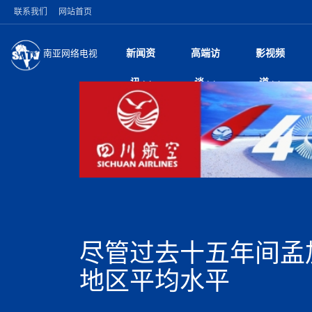
联系我们
网站首页
新闻资
高端访
影视频
南亚网络电视
今日头条
名人访谈
加德满都新版交通总
微电
“
讯
谈
道
马 快速通道军地协
风
国际新闻
全球人物
美方暂缓对伊军事打
电视
从
议即可取消开战计
局
深耕中尼友谊 西藏
视
中国新闻
创业故事
（长江十年行）金
电影
车
缔结引领边境合作
神与长江文化交融
巫
印度马哈拉施特拉邦
日
中
经济新闻
凡人故事
消费火爆出口疲软 
纪录
她
律
突发：西藏林芝市墨
中
困境亟待破局
好评中国丨向实向
扎
10千米
美国促成加沙历史性
环球观察
尼泊尔取消国际藏学
宣传
始
除武装 以色列将逐
专
中
中国政策
尼电动新车市占率全
时政微观察丨以侨
深
尼泊尔国民议会审议
中
一带一路
2026“一带一路”年
微直
地近八成市场
倒
中
拟提高至10万美元
国际足联：对阿根
“稳”等
巴基斯坦西南部煤矿
为展开调查
持刀闯馆案进入公诉
中
南亚网评
南亚网评｜多重考验
微短
PPA审批持续停滞 
查整改
尼
苹果公司首次暗示新版
泊
尽管过去十五年间孟
共识推进善治
东西问｜强晓云：“
水电投资承压
被俘尼泊尔青年讲述
推
为额外算力买单
日本熊本突发强震致
丝路故事
世界从中国两会探
影视资
高质量合作的“黄金
也不愿归国
面停运
青海海南州兴海县接连
南亚网评：邻国外交
地区平均水平
尼泊尔政府推出“真
县7个乡镇设施受损
专
图说南亚
2026年尼泊尔世
源在于国家能力赤
接单啦！“世界超市”
75年沧桑蝶变，西
一位百万卢比得主
美军称已完成最新
尔
情合影
意义？
全球华人
全国侨务工作会议在
执政百日舆情多发 
阿富汗尼姆鲁兹“丝
尼泊尔总理巴伦德拉
尼泊尔巴伦政府将分