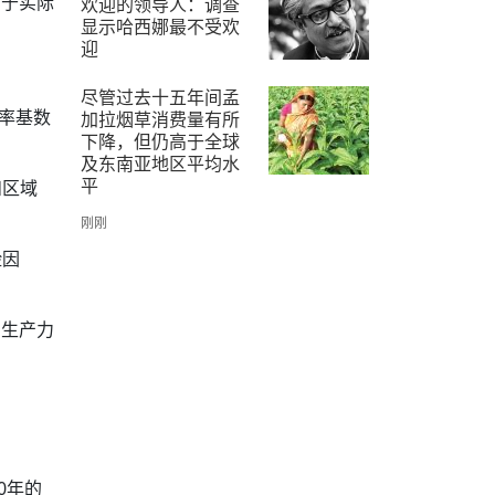
由于实际
欢迎的领导人：调查
显示哈西娜最不受欢
迎
2025-9-25
尽管过去十五年间孟
用率基数
加拉烟草消费量有所
下降，但仍高于全球
及东南亚地区平均水
平
和区域
刚刚
险因
和生产力
0年的