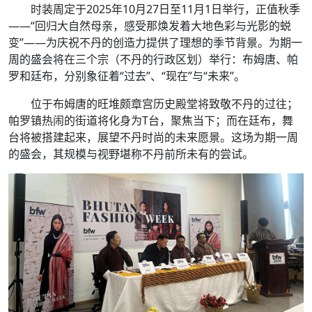
时装周定于2025年10月27日至11月1日举行，正值秋季
——“回归大自然母亲，感受那焕发着大地色彩与光影的蜕
变”——为庆祝不丹的创造力提供了理想的季节背景。为期一
周的盛会将在三个宗（不丹的行政区划）举行：布姆唐、帕
罗和廷布，分别象征着“过去”、“现在”与“未来”。
位于布姆唐的旺堆颇章宫历史殿堂将致敬不丹的过往；
帕罗镇热闹的街道将化身为T台，聚焦当下；而在廷布，舞
台将被搭建起来，展望不丹时尚的未来愿景。这场为期一周
的盛会，其规模与视野堪称不丹前所未有的尝试。