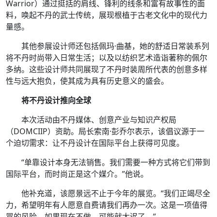
Warrior）通过挺括的肩线、锋利的线条和富有故事性的面
料，唤起不丹的武士传统，展现根植于古老文化中的现代力
量感。
其他参展设计师还包括佩玛·曲基，她的舒适日常装系列
将不丹时尚带入日常生活；以及以纺织艺术造诣著称的佩尔
多纳。这些设计师共同展现了不丹时装周所代表的创意多样
性与远大抱负，使其成为具有历史意义的盛会。
将不丹设计推向全球
本次活动由不丹媒体、创意产业与知识产权局
（DOMCIIP）资助。局长索南·彭乔尔表示，该倡议源于一
个迫切需求：让不丹设计在国际平台上获得可见度。
“单靠设计本身无法销售。我们需要一种方式将它们带到
国际平台，而时尚正是这个媒介。”他说。
他补充道，该愿景远不止于今年的展览。“我们正竭尽全
力，希望明年有人愿意自费请我们再办一次。这是一项值得
冒的风险，如果现在不做，可能就太迟了。”