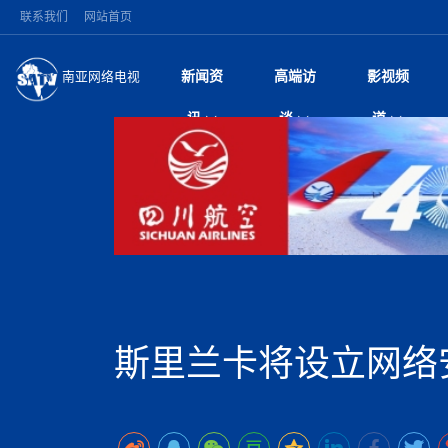
联系我们
网站首页
新闻资
高端访
影视频
南亚网络电视
今日头条
名人访谈
深耕中尼友谊 西藏
微电
“
讯
谈
道
缔结引领边境合作
风
国际新闻
全球人物
美方暂缓对伊军事打
电视
从
议即可取消开战计
局
突发：西藏林芝市墨
视
中国新闻
创业故事
（长江十年行）金
电影
车
10千米
神与长江文化交融
巫
印度马哈拉施特拉邦
日
中
经济新闻
凡人故事
消费火爆出口疲软 
纪录
她
律
尼泊尔国民议会审议
中
困境亟待破局
好评中国丨向实向
扎
拟提高至10万美元
美国促成加沙历史性
环球观察
尼泊尔取消国际藏学
宣传
始
除武装 以色列将逐
专
中
中国政策
尼电动新车市占率全
时政微观察丨以侨
深
苹果公司首次暗示新版
中
一带一路
2026“一带一路”年
微直
地近八成市场
倒
中
为额外算力买单
国际足联：对阿根
“稳”等
巴基斯坦西南部煤矿
为展开调查
持刀闯馆案进入公诉
中
南亚网评
南亚网评｜多重考验
微短
PPA审批持续停滞 
查整改
尼
尼泊尔共产党（联合
泊
斯里兰卡将设立网络
共识推进善治
东西问｜强晓云：“
水电投资承压
被俘尼泊尔青年讲述
推
半数合格党员尚未
日本熊本突发强震致
丝路故事
世界从中国两会探
影视资
高质量合作的“黄金
也不愿归国
面停运
青海海南州兴海县接连
南亚网评：邻国外交
尼泊尔政府推出“真
县7个乡镇设施受损
专
图说南亚
2026年尼泊尔世
源在于国家能力赤
接单啦！“世界超市”
75年沧桑蝶变，西
一位百万卢比得主
美军称已完成最新
尔
情合影
意义？
全球华人
全国侨务工作会议在
执政百日舆情多发 
阿富汗尼姆鲁兹“丝
尼泊尔总理巴伦德拉
尼泊尔巴伦政府将分