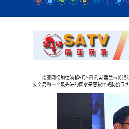
时代侨务工作指明
2026世界人工智能
政、坚守法治善治
域交通与经济
中文日益受各国重视 
会议 着力提振投资
放平衡外交积极信
社会新闻
化解局部紧张局势 
呼吁社会和谐团结
“水立方杯”中文歌
南亚网视丨中资企业
南亚网评丨纵容分裂
天山驼队3000公里
一株菌草跨越山海—
财经·三里河
平陆运河重塑广西
共鸣 展现文化认同
赛精彩摄影集锦（
则才是尼国长久正
关上演古今对话
丝路”实践
尼泊尔24小时连发4
体滑坡为主要灾害
在韩留学人员传承“
神舟二十三号乘组
新政百日观察：尼
丝绸之路：从驼铃再
低空安全司亮相 万
办
高效变革与程序争
的连接与当下的实
尼泊尔互动儿童剧《
加德满都春日盛景
港交所上市热潮彰
彩启迪多元视角
华夏英烈永铭心: 
动 缅怀海外烈士
能源危机叠加日元
尼泊尔孙萨里县爆发
火埋单
紧张 当地延长宵禁
泰国清迈成立“华人
“肯德基指数”回暖
医护人员遇袭引发全
非紧急医疗服务
南亚网视加德满都9月5日讯 斯里兰卡将
安全局和一个最先进的国家恶意软件威胁搜寻