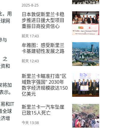
2025-8-25
比，用
日本敦促斯里兰卡稳
步推进日援大型项目
全球网
重振日商投资信心
前天 17:43
参与
牟雅图：感受斯里兰
卡基建韧性发展之路
）之
前天 12:43
投资和
斯里兰卡瞄准打造"区
域数字强国" 2030年
架将加
数字经济规模欲达150
纳表示。
亿美元
易和IT
昨天 16:38
斯里兰卡一汽车坠崖
着全球
已致15人死亡
经济增
今天 13:38