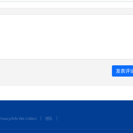
rivacy/Info We Collect
团队