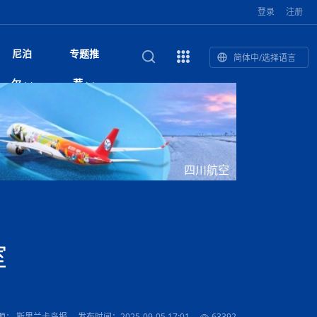
登录
注册
尼泊
专题推
简体中/选择语言
馆发布安全防
复盘：尼印关系转折如何间接影
综合
印度“蟑螂运动”升级：万名学生无视禁令游行 警方
尼泊尔头条
视频| 中国驻尼泊尔使馆举办招待会 隆重庆祝中
首届中尼媒体峰会
尼泊尔加德满都加强控烟措施 保障公众健康和无
“首届中尼媒体峰会”系列报道六：
尔
荐
境局势
催泪瓦斯驱散致180人受伤
国人民解放军建军99周年
烟消费环境
助农致富
国文化中心成
军西班牙队颁奖
泊尔
华为尼泊尔公司举办2026 科技前沿：媒体对话 助
综合新闻
视频| 南亚网视航拍加德满都：蓝花楹怒放的城市
2023年中尼投资与经贸论
尼泊尔拉利特普尔市 客车撞上高架桥致1死19伤
中尼投资与经贸论坛举办：总理普
的第二故乡
力尼泊尔数字化转型
坛
吉祥灯揭幕
主席班达里
香”约：一座城与一枚香包双向
美国男子涉嫌非法越境进入尼泊尔 在印尼边境被
视频| “锦绣天府·安逸四川”文旅交流座谈会在尼泊
尼泊尔油罐车为避让野鹿侧翻起火 消防一小时成
“首届中尼媒体峰会”系列报道四：凝
赋能ICT发
家亲》摄制组志愿者演员招聘启
奇谈
巴基斯坦卡拉奇购物中心发生重大火灾 已致至少
旅游头条
晓谈天下丨美国人类学者马立安：深圳精神就是
世界第12高峰布洛阿特峰突发雪崩 知名登山家普
奖项出炉！罗德里斩获金球奖 西
捕
尔加德满都成功举办
视频| 加德满都东出口大升级! 苏雅尔维纳亚克至
功控制火势
尼泊尔医学教育委员会领导层空缺致入学考试停滞
进中尼友好
1人死亡
“闯”
中尼友谊龙舟赛
尔萨带队团队失联
国文化中心成
荣誉
尼泊尔巴克塔普尔 新年迎来旅游高峰
杜利凯尔六车道高速加速建设中
约6万考生面临不确定性
尔
路”合作与创
域天妃：尺尊公主传奇》 第七
游眼
孟加拉前总理卡莉达·齐亚因病情“非常危急”入院治
徒步旅行
走进蓝毗尼：探寻佛陀诞生地的和平与宁静
尼泊尔春季徒步热升温 官方呼吁加强环保与安全
雪域，两度西行赴拉萨
印度下调汽油、柴油及航空煤油出口关税 新税率6
视频|湖北十堰绿松石文化展西安举办：一石牵秦
尼泊尔本财年发力稳就业 计划创造十万岗位 重拳
“首届中尼媒体峰会”系列报道五：尼
四川航空
传承与文明共生 第九章 金顶凝
疗
成都大运会
意识
费发布启事（面
正式实施“世代禁烟令”
开普省安全部队与巴塔恐怖分子冲突升级，造成民
南亚网络电视丨特朗普称如果选举人团投票给拜
高院裁决倒逼产业转型 奇特旺大象骑游存废引争
默默无闻”到全球竞争者
月1日起生效
尼泊尔经济运行简报，金融承压与发展调整并行
楚 青绿赴长安
视频| 朱红漫天：尼泊尔新年最“红”的节日
整治海外务工诈骗
尼泊尔外交部首办“知识论坛” 推动学术研究与外交
带一路”
院选举答记者
赛尼泊尔赛区预
原创
斯里兰卡监狱爆发帮派大乱斗 已致25死百余人受
上榜酒店
尼泊尔迎来正宗中国味：福盛中餐厅盛大开业
加德满都旅馆：泰美尔区的传奇与地标
众大规模逃离家园
登，他将离开白宫
视频| 千年雨神巡游：尼泊尔拉托·马钦德拉纳特
议 伦理保护与地方民生两难博弈
展览在尼泊尔
决策深度融合
行：故土羁绊与青年外流困境交
伤 军方紧急入驻维稳
杭州亚运会
纪实
孟加拉国土豆供过于求，价格跌破每公斤20塔卡
节的信仰与狂欢
木斯塘——从外国人的目的地，到如今尼泊尔人的
“致命一击”有多快
最长寿奥运冠军离世
印度多地遭遇极端热浪 新德里气温突破45°C
斯瓦米倡议设立瑜伽部 尼泊尔部长调侃“让腐败分
视频| 英国知名美妆品牌 The Body Shop 在帕坦
视频| 曾经打碟的手 如今签署逮捕令：苏丹·古隆
尼泊尔绝食护士抗议进入第五天 卫生部长回应并
“首届中尼媒体峰会“系列报道三：共
孔院” 短视
国记者看大运：通过体育赛事见
客厅
马尔代夫旅游业势头强劲：入境游客突破180万 中
吃喝玩乐
南亚网视《SATV新闻会客厅》专访喜马拉雅航空
加德满都迎来夜生活新地标：XO俱乐部树立全新
域天妃：尺尊公主传奇》 第七
南亚网视衷心祝愿尼泊尔人民以及全球尼泊尔朋友
旅游热土​
加德满都泰米尔雅乐轩酒店荣获环境管理认证
：趣味竞技燃
巴基斯坦削减LNG进口：取消21船合同并寻求卡
南亚网络电视丨亚洲最穷的国家不丹-拿10元人民
尼泊尔马南县：雪山、圣湖与古寺交织的高原秘境
子去冥想”
Labim Mall 正式开业
的逆袭传奇
承诺继续谈判
尼泊尔警方破获非法国际电话转接案 四人涉嫌网
演绎中尼感人故事
国仍是最大客源国
总裁周恩永：云端架虹桥 翼展新丝路
第二届中尼媒体峰会专题
标杆
安艺青、陈俐
传承与文明共生 第八章 塔基藏
斯里兰卡百年最强飓风致茶园成“荒地” 工人生计受
们德赛节快乐！
纪实
塔尔供气调整
孟加拉辍学率上升令人担忧
币，在不丹能干什么
南亚网视SATV｜探访加德满都文殊菩萨修行地勋
春天吞噬了冬
伤留在“记忆阁楼”
络博彩被捕
文明互鉴 首部直译尼泊尔文版
南京造！
影星维杰“逆袭”登顶！印度一邦政坛迎来大洗牌
尼泊尔肿瘤医
运在欢庆与惜别中落幕
肃环县
不丹举办2025全球和平祈祷节
图说尼泊尔
南亚网视 SATV | 甘肃环县3 3米大锅烹煮66只
山体滑坡地区搜救行动正在进行中
重挫
部（猴庙）感悟朝圣之旅
来尼泊尔徒步为什么购买保险至关重要？
探索奢华：加德满都附近的顶级度假村
尼泊尔持续暴雨致全境交通瘫痪 多条国道关闭 数
尼正式首发
尼泊尔比拉德讷格尔一实习医生坠楼身亡
从雪域高原到尼泊尔：第三届“石榴籽杯”草原足球
【视频】尼泊尔新政府成立以来，都做了些什么？
尼泊尔乡域冲突引舆论乱象 多家媒体社交账号传
“首届中尼媒体峰会”系列报道二：
室
羊，你想不想来一口？
尼泊尔中国新年系列庆祝
赛（尼泊尔赛
带来激情与欢乐
印度洋稳定成为马澳第二次高级官员会谈首要议题​
南亚网视《SATV新闻会客厅》专访中国著名导演
Alev Kebab Sultanate 尼泊尔第一家土耳其中东
​释迦牟尼佛诞辰2569周年：千年智慧的当代回响
化中尼文旅合
访尼泊尔
巴基斯坦旁遮普省遭严重雾霾侵袭，多城空气质量
安徽凌家滩文化图片展在孟加拉国开幕
南亚网络电视丨为何中丹边境通婚普遍？看了不丹
百游客被困
吃太多烤红薯（不是因为容易
邀请赛6月20日山南启幕，跨国球队共逐绿茵
播煽动性内容遭整治
网传涉宗教国策协议引争议 尼泊尔官方紧急辟
结硕果
华诞
尼泊尔节日
南亚网视丨百年华诞：草原上升起不落的太阳（关
话动
一个无需择日的吉日：走进尼泊尔的Akshaya
谢飞先生
风味餐厅
风自山谷北--中国甘肃摄影家尼泊尔摄影展览
 加都大学苏
域天妃：尺尊公主传奇》 第七
斯里兰卡飓风死亡人数超过200人
达危险水平
姑娘真实生活，难怪想嫁到中国！
南亚网视SATV丨尼泊尔博达纳大佛塔
探索喜马拉雅山：尼泊尔徒步指南系列 - 系列 I
瓦尔纳巴斯博物馆酒店（Varnabas Museum
外开放
一届亚运会”闭幕，未来，何以
不丹帕罗嘎查乡向日葵产量占全国一半 农户盼增
谣：未签署任何正式协定
利宁，中国水电十一工程局上马相迪电站运维项
Tritiya
"抵尼 加都
南亚网视 SATV | 环州故城！环县
传承与文明共生 第七章 寺壁藏
尔乒乓球选手：中国队太强，想
马尔代夫实施“世代烟草禁令” 教育部长称开创全球
视频 | 中华人民共和国成立75周年庆祝活动在多
hotel）今天开业
州参加亚运会
孟加拉国登革热感染病例超1.5万 死亡58人
大型榨油设备
11次登顶珠峰刷新女性纪录！“山地女王”拉克巴·
中国
旅游故事
目）
外国青年“看中国” 巴西圣保罗大学教授-向世界展
第三届中尼媒体峰会
尼泊尔登顶传奇明玛·夏尔巴：从登山者到行业引
赛在加德满都隆
先例
南亚网视 SATV | 加德满都市展开河道垃圾清理活
加德满都“中国美食城”盛大开业 带来地道中餐与超
最美尼泊尔风景图
斯里兰卡铁路系统迎变革：内阁决议招聘女性担任
国举办
—医疗队护航
飞航线
夏巴兹总理将派遣巴基斯坦青年赴沙特参与“2030
南亚网络电视丨印军闯下弥天大祸！机枪扫射联合
南亚网络电视丨中国版的“马尔代夫”，海水清澈风
夏尔巴：荣光背后是半生漂泊与坚韧重生
23名登山者成功登顶乔戈里峰
示不一样的中国
领者 珠峰登山经济重回本土掌控
【相约帕坦杜巴广场】卡蒂克舞节：尼泊尔最古老
动 改善河道生态环境
南亚网视 SATV | 秒懂！环州故城的“由来”
值体验
启中尼文化交流
司机、站长等核心岗位
愿景”项目
国车队，或永久失去入常资格
景如画，宛如画中世界
木斯塘圣塔玛尼酒店被评为“2024最佳新酒店”
破百，印度总理莫迪点赞
不丹赌博与线上诈骗问题严峻 政府加强打击但挑
体育
中尼龙舟赛
视频| 从城市漫步到乡村漫步：外国创作者在中国
喜马拉雅航空
中尼友谊龙舟赛新闻发布会：中国驻尼使馆王欣参
中尼航线迎新契机 喜马拉雅航空与
南亚网视丨百年华诞：少年（合唱，中国电建尼泊
的文化舞蹈盛典，延续三百年的信仰与艺术
诊：温情守护
域天妃：尺尊公主传奇》 第七
尔参赛队员武术比赛赢得喝彩
马尔代夫实施“世代禁烟令” 外国游客也需遵守
第 10 届纹身大会4 月 7 日-9 日在加德满都举行
视频：第16届“汉语桥”世界中学生中文比赛 一号
都
战仍存
源： 斯里兰卡岛报
发布时间：2025-09-05 17:01
63392