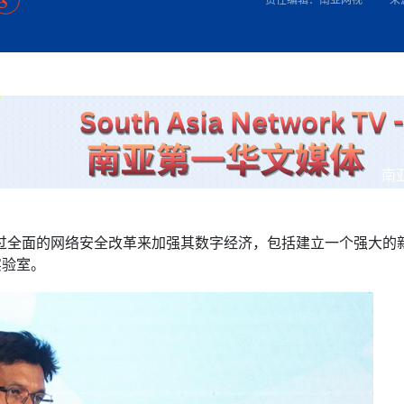
方向
大会开幕
侨胞健康
课程从“试试看”变为“抢着报”
第16届“汉语桥”世界中学生中文比
卷·双脉合流：技艺
者信心
号
投资孟加拉国以帮助它到 2041 年成为发达国家
志愿者：亚运赛场的
尼泊尔赫塔乌达举行大型集会
成锡忠
泊尔赛区比赛在加德满都举行
珍
孟加拉国表示，缅甸必须为罗兴亚人的遣返建立信
中国民族音乐会走进尼泊尔 金钟之星民乐团带来
第十七届“汉语桥” 第四届“汉语秀”
尼泊尔18名大学
耗
《中尼一家亲》微短剧主创首聚 共绘 “一带一路”
南亚网视特别推荐 | 中工国际董事
曲大赛巴西赛区收官：唤起家国
协会第五届“比亚迪杯”篮球比
活动引朝野反思 坚守一中原
“归乡”！今日叩关洛阳，丝路雄
视频：中国援尼医疗队蓝毗尼义诊：
—中国科学家林占熺的“绿色
任和安全
浓郁的中国文化体验(实况3）
赛落幕
款助力相送
友好新篇
沙特阿拉伯与孟加拉国签署合作协议，成立联合商
民网专访
东京奥运会跳高冠
开放新格局
《一周新
一）
道
暖流
“汉语桥”线上团组项目在尼泊尔开始
长篇历史小说《雪
业委员会
会前的奥运会”
2起灾害 致3死21伤 蛇咬、山
卷·双脉合流：技艺
《Jerry on Top》在尼泊尔开拍，父子档首同台引
尼泊尔上马相迪A水电站成功应对今
观众俱
五四”精神主题座谈会在首尔举
确定：朱杨柱、张志远、黎家盈
泊尔沙阿政府激进施政引争议
响到现代文明通道 穿越千年
亿级产业“管理双翼”就位
中国援尼医疗队蓝毗尼义诊：跨国界
巧艺
期待
在一个变暖的世界里，孟加拉国的服装业能“不受
验
议并存
践
气候影响”吗？
视频
甜苹果》加德满都热演 以色
组图：谷地繁花绽放，春意满盈
显香港国际金融中心竞争力
中国网剧正走向“无时差”触达海外观众
多国使馆携侨界举行清明祭扫活
短视频
贬值，日本实体经济正为中东战
南
群体冲突致1死9伤 局势持续
第三届中尼
管控
华侨刘巧儿评剧社”
释放消费市场积极信号
2026新
国抗议 尼泊尔多家医院暂停
通过全面的网络安全改革来加强其数字经济，包括建立一个强大的
视频
实验室。
直播