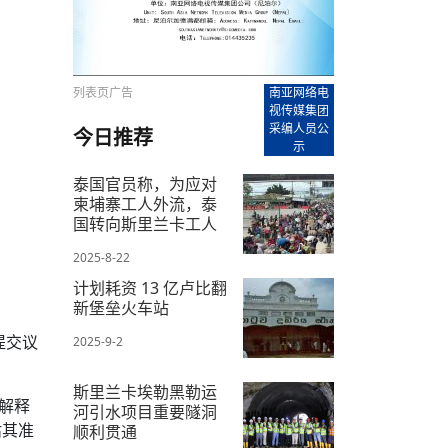
【直播回放-8】CEAN“比亚迪杯”篮球赛 冠亚军决
南亚网络电视丨尼泊尔华侨华人协
走访红狮希望 恰逢企业为员工生日
赛（安徽开源队VS中国电建队）
共产党建党100周年大合唱《我爱
尼泊尔丝合酒店宝石湖宾馆今日开
【直播回放-9】CEAN“比亚迪杯”篮球赛闭幕式
尼泊尔中资企业协会、华侨华人协
泊尔报纸发表建党百年专版
列表页广告
南亚网络电
视传媒集团
采编人员公
今日推荐
示
泰国官员称，为应对
柬埔寨工人外流，泰
国转向斯里兰卡工人
2025-8-22
计划耗资 13 亿卢比翻
新堡垒火车站
提交议
2025-9-2
斯里兰卡埃勒黑勒运
解释
河引水项目重要隧洞
估其准
顺利贯通