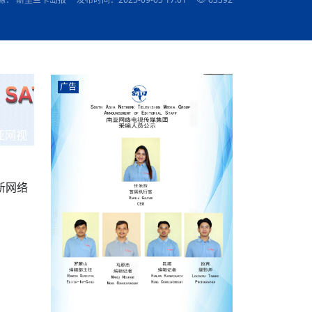
农村的发现
赞讲话（实况）
深化合作
尔代表处）
南亚网视SATV丨《米拉看中国》 第八集：广场舞
8000米之上：一位夏尔巴高山摄影师镜头中的人
赛海外预选赛尼
传承与文明共生 第六章 古道遗
南亚网视《SATV新闻会客厅》专访尼泊尔旅游局
南亚网视 SATV | 遇见环县
从教师到厨师：吉塔在加德满都推广缅甸味道
孟加拉国人被骗赴俄：合法移民沦为俄乌战场“消
选手
“无名英雄”
看世界
南亚网视 SATV |莫迪政府动作不断，对印控克什
中尼建交70周年
照片
(下)
与山
兄弟点红节：尼泊尔手足情深的神圣庆典
局长Mani Raj Lamichhane
尼泊尔赛区选拔
生今日出征大运会：在尼华侨捐
品”
马尔代夫杜拉杜环礁米德岛30吨制冰厂及50吨储
甘肃：探访祁连山——高台马营河大峡谷、小泉丹
长王博接受人
2025年米其林钥匙奖揭晓：不丹三家酒店获殊荣
米尔加强控制，或最终导致印度分裂
台湾乐手牵手大陆剧团 两岸戏腔共鸣
专访喜马拉雅航空总裁周恩永：云端
南亚网视丨百年华诞：绒花（侯艳琪大使）
跨国界的公益
冰设施正式启用
南亚网视 SATV | 环州故城之沙场风云
尼泊尔“疯狂蜂蜜” ：大自然馈赠的野生灵丹妙药
霞
中文志愿者服务博卡拉中尼友谊龙舟赛
军巴希姆：“亚运会就像是奥运
闻综述》
香港卫视南亚网视《一周新闻综述》2023第23期
中尼建交七十周年南亚网
新丝路
南亚网视丨《米拉看中国》第二集 走进中国 认识
从攀登世界之巅到组织巅峰探险：强·达瓦·夏尔巴
乌鸦节：崇敬阎罗使者的传统与象征意义
实施
域天妃：尺尊公主传奇》 第七
南亚网视《SATV新闻会客厅》专访尼泊尔国际电
不丹公务员人工智能技能缺口凸显 亟需开展针对
（总第039期）
视赴青海玉树系列活动报
南亚网视｜成锡忠看世界 俄乌战争会打多久？美
中国
尼泊尔中资企业协会举办第二届“华为杯”篮球赛
与“七峰探险”的传奇
南亚网视丨百年华诞：歌唱祖国（合唱，尼泊尔博
传承与文明共生 第五章 村落藏
影节入围中国影片《巴彦查干》导演复强先生
通讯：尼泊尔费瓦湖上的龙舟赛
年最大洪峰考
性培训
乐部
CCTV-4央视海外观众俱乐部向全球华侨华人拜年
道专题
前高官已经定性，美国想实现三个战略目标
（实况3）
喜马拉雅航空开通拉萨——博克拉航
卡拉华侨人华人协会）
的公益暖流
提哈尔节（灯节）：灯火辉煌与手足情深的节日
了！
香港卫视南亚网视《一周新闻综述》2023第22期
中丝路”再添通道
南亚网视丨《米拉看中国》笫三集：浓情中国 趣
普通市民写给“巴特巴特尼”董事长明·巴杜·古隆的
广告
赛出国际友谊 中国四川龙舟队包揽首届“中尼友谊
直播
俄乌軍事冲突
南亚网视SATV丨基辅多地爆炸：激
（总第038期）
南亚网视｜成锡忠看世界 我的联合国维和行动经
味人生
尼泊尔中资企业协会举办第二届“华为杯”篮球赛
信：您必将再次崛起，而且更加强大
南亚网视丨百年华诞：亲爱的中国我爱你（佳境，
龙舟赛”全部冠军
CCTV-4尼泊尔加德满都观众俱乐部祝全球华侨华
历-经历冲突和政变，确保中国维和人员安全
（实况2）
尼泊尔总理专机出访中国，喜马拉
尼泊尔华侨华人协会推荐）
展示
《欢迎来加德满都过大年》参赛视频 探索秘境尼
成锡忠看世界
南亚网视｜成锡忠看世界 我亲历的
人新年快乐、龙年大吉！
俄乌軍事冲突专题/南亚网视国际丨
香港卫视南亚网视《一周新闻综述》2023第21期
南亚网视丨《米拉看中国》 第四集：大美中国 山
辛哈杜巴宫的故事：从烈焰到重生
中国四川龙舟队包揽首届“中尼友谊龙舟赛”双冠
泊尔
事件一：孟加拉前总统被军人暗杀
署：过去10天超150万乌克兰难民
（总第037期）
亚网视
南亚网视｜成锡忠看世界 佩洛西行程未包含台
河娇娆（上）
尼泊尔中资企业协会举办第二届“华为杯”篮球赛
喜马拉雅航空荣获国际IOSA认证
媒体峰会
第三届中尼媒体峰会：新中国成立75周年恭贺视
走访慰问在尼联谊企业
南亚网视SATV丨“走访在尼联谊企业
CCTV-4主持人2024新年祝词
湾，两大细节显示，她内心并未彻底放弃访台
（实况1）
频
锟铧农业在尼打造中国式高科技示
《欢迎来加德满都过大年》参赛视频 欢迎到加德
南亚网视｜成锡忠看世界 从安倍晋
俄媒：俄军已掌控乌制空权 俄乌代
香港卫视南亚网视《一周新闻综述》2023第20期
春恭贺片
同庆新岁·共享未来——2026新年祝福视频合辑
2022北京冬奥会
好消息！由南亚网视拍摄制作的尼
满都过春节宣传片
看暗杀工具的演变，枪支最流行却
地
（总第036期）
2024年央视春晚宣传片
南亚网视｜成锡忠看世界 佩洛西今晚抵台？美航
贺北京冬奥视频被中国外交部采用
第三届中尼媒体峰会：我爱你中国
南亚网视SATV丨“走访在尼联谊企业
母快速向台海集结，解放军得用实际行动反制
新网络
直播
丝合酒店宝石湖宾馆
南亚网视 SATV | 侯艳琪大使出席
尼泊尔华侨华人协会新年恭贺视频
哥拿巴迪砖业有限公司销售量创新
视频：加德满都大学孔子学院举办龙年春节庆祝活
南亚网视｜成锡忠看世界 斯里兰卡
停火撤军问题暂未谈拢，俄乌一致
香港卫视南亚网视《一周新闻综述》2023第19期
《2023中央广播电视总台春节联欢晚会》01（央
国援尼医疗队颁发感谢状仪式
尼泊尔滑雪健儿备战2022北京冬奥
动
第三届中尼媒体峰会：尼泊尔学生合唱“我爱你中
打算继续向中印寻求信贷支持，中
（总第035期）
视授权南亚网视直播）
回放
【直播回放-10】CEAN“比亚迪杯”篮球赛闭幕式
中共百年华诞
专家：中国共产党百年历程中与侨
国”
尼泊尔中国文化中心新年恭贺视频
南亚网视SATV丨“走访在尼联谊企业
俄媒：俄军已掌控乌制空权 俄乌代
南亚网视 SATV | 中国作家雪漠尼
第十三批援尼医疗队 传承中国医疗精
尼泊尔滑雪健儿备战2022北京冬奥
《欢迎来加德满都过大年》短视频参赛作品展播
南亚网视｜成锡忠看世界 巴基斯坦
地
小说精选》新书发布暨座谈交流会
医疗骨干
001号
第三届中尼媒体峰会：祖国颂——庆祝新中国成立
尼泊尔加德满都大学孔子学院新年恭贺视频
频发，如何破局？中方应助巴方提
【直播回放-11】CEAN“比亚迪杯”篮球赛闭幕式
中国共产党百年华诞的世界期待
75周年
闪光时间｜冬奥燃起冰雪热
“狮”书共舞，未来可期——尼文版
南亚网视SATV丨“走访在尼联谊企业
新希望尼泊尔农业经济有限公司新年恭贺视频
南亚网视｜成锡忠看世界 俄乌冲突
【直播回放-7】CEAN“比亚迪杯”篮球赛 冠亚军决
南亚网络电视丨尼泊尔华侨华人协
选》在尼泊尔捐赠活动
深耕尼泊尔市场为尼民众致富带来“新
第三届中尼媒体峰会：歌曲《天佑中华》
国一邻邦濒临崩溃，幕后推手浮出
北京2022年冬奥会和冬残奥会安全
赛（安徽开源队VS中国电建队）
共产党建党100周年王冰洁独唱《
次会议召集加强场馆安保团队建设
南亚网视 SATV |丝合酒店宝石湖
南亚网视SATV丨“走访在尼联谊企业
交通安全隐患