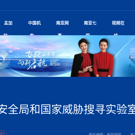
孟加
中国机
南亚网
南亚七
视频在
阿里代表团访尼圆满收官 友城
影
中国电影节”在尼泊尔首都加德满都正式开幕 《大
孟加拉头条
微电影《一缕阳光》
中国驻尼使馆
孟加拉国东南部暴雨引发洪灾滑坡 44人遇难超百
文化﹒艺术
尼泊尔雨季将至灾害风险攀升 中使
印度新闻
喜马拉雅地缘博弈
视频
拉
构
事
国
线
开启发展新篇
杀》导演兼编剧张琪接受南亚网视专访
万人受困 救援受阻
疫重要提醒
响1962年中印边
击 特朗普：美伊尽快达成协
剧
“拆改”到“经营”：中国城市更新如何在存量中破
华侨华人
22集电视剧《山海情》尼语版 第二十二集
中国文化中心
芒果促进中孟贸易关系
娱乐﹒体育
“我和中国的故事——庆祝尼泊尔中
尼泊尔新闻
特朗普为世界杯冠
新尼
深汕微电影《新生活》
划
？
立十周年”征文系列之一：中国是我
脱县发生4.6级地震 震源深度
频丨探秘富贵车业掌舵人巫兴贵的非凡之路
孟加拉国暴发数十年来最严重麻疹疫情 死亡儿童
张茂明大使拜会尼泊尔联邦院新任副
甘肃庆阳二十一载“
沙水拍云崖暖：云南推动长征精
院
轮载初心 实干赴征程——探秘富贵车业掌舵人
旅游文化
中资企业协会
乔治亚·马洛尼抱怨孟加拉国出售劳工签证
生活﹒健康
华为深耕尼泊尔二十余年：以人才培养
巴基斯坦新闻
南亚网视《中尼一
开心
22集电视剧《山海情》尼语版 第二十一集
超过500人
孟加拉国智库学者访华团一行访问南亚研究所
奔赴
2026世界杯各大
微电影《东方梦》
共生
兴贵的非凡之路
展，共筑数字未来
事
2
一建筑倒塌 已致9人死亡
本搅局南海，日学者警告：日本正图谋南下将菲
“我和中国的故事——庆祝尼泊尔中
班牙包揽三大重磅
尼建交70周年系列报道十三丨南亚网视专访尼
张茂明大使拜会尼泊尔内政部长阿亚
尼泊尔数字经济陷入单向发展
片
的柜台 她的世界
娱乐体育
纪录片丨喜马拉雅情缘系列之北大的奥妮卡
华侨华人协会
巴基斯坦世界最佳保龄球阵容：阿夫里迪
本网原创
香港职业生涯协会访尼：聚焦“一带一
孟加拉国新闻
长篇历史小说《雪
新旅
宾打造成桥头堡
“如果我没有戒酒，我就不可能成为一名作家”
立十周年”征文
航空乘客权利法案 空难赔偿
友好论坛主席高亮先生
22集电视剧《山海情》尼语版 第二十集
孟加拉国宣布2月举行议会选举 为去年政治动荡后
“中国正在帮助孟加拉国实现梦想”（共创繁荣发展
散记丨八载风雪归
微电影《少年突击队》
业故事
卷·双脉合流：技艺
新向优向绿，中国经济一路向前
根异国，仁心不改--专访尼泊尔华侨友好医院创
南亚网视“2026年新年恭贺视频”免
全球首个！马尔代夫
裁军协议 哈马斯同意全面解
首次全国投票
新时代）
中国动画产业，从“
外交部发言人就尼泊尔联邦议会众议
研究会研讨会 重申坚持一个
片
生活健康
定制专属纸巾，助力品牌形象升级｜A.B.C.paper
加大孔子学院
港媒：榴莲成为中国年轻消费者时尚选择
中国驻尼使馆
第25届“汉语桥”世界大学生中文比
斯里兰卡新闻
巧
本网
人夏琛琛
纪录片丨喜马拉雅情缘系列之博克拉的“中江表哥”
孟加拉国世界杯任务开始
向在尼中资机构及企业）
步撤军
访尼人权委员会委员比肯·K·达瓦迪莉莉·塔帕：
北京希望吸引更多孟加拉国游客来中国旅游
铭记历史守望和平｜“我的南京”主题
尼建交70周年系列报道十二丨南亚网视专访尼
22集电视剧《山海情》尼语版 第十九集
问
尼泊尔廓尔喀乡村
微电影《我们的答案》
尼泊尔定制服务
选赛圆满落幕
球第二 中国新能源车垄断当
尼泊尔蓝毗尼首届“国际和平节”活动
为桥，同心筑梦
度复盘国家治理危机：政策脱离民生 粗暴执法
中国文化中心隆重开幕
生死时速！毒蛇完成
Siri AI或将收费 重度用户需
文化教育协会会长哈利仕博士
孟加拉国调整进口政策，服装制造商预计出口额将
王炯会见孟加拉国北达卡市市长阿提库·伊斯拉姆
织
享年101岁，全球
度候选汉字发布 包括“睦”“联”
播
人物访谈
特大孔子学院
国家电投五凌电力控股的孟加拉国首个综合智慧能
成都大运会
特里布文大学孔子学院作品 荣获 “最・
马尔代夫新闻
（成都大运会）外
新闻会
达卡周六早上空气质量中等
长篇历史小说《雪
逼民众走向极端
国藏族创业者在尼泊尔的咖啡梦想
纪录片丨喜马拉雅情缘系列之尼泊尔“老广”杰克
穆斯塔菲兹在上一场比赛中创保龄球胜利纪录
中铁二局尼泊尔军方公路十标项目部
廷足协在世界杯上的违规违纪行
额外增加50亿美元
孟加拉旅游产业现状
22集电视剧《山海情》尼语版 第十八集
张茂明大使拜会尼泊尔外秘拉伊
源项目开工
频征集活动特等奖
证中国发展奇迹
爆炸致34名矿工死亡
尼泊尔锐达股份有限公司——合成轻钢树脂瓦
“汉语桥”尼泊尔赛区决赛圆满落幕，
卷·双脉合流：技艺
激情 篝火欢歌庆元旦
尼泊尔首届“中国新年”系列庆祝活动
阶段 外交部再次敦促日方彻
柏林中国文化中心举办诗歌诵读会《
英媒：不要把童年创
尼建交70周年系列报道十一丨南亚网视专访尼
奇葩的孟加拉：女性执政，性交易却合法化，工人
千年典籍赋能中尼
“苏超”冠军奖杯，
接踵而至 巴伦政府亟需凝聚
剧
视频新闻
20集微短剧《爱在加德满都》第2集
援尼医疗队
嫦娥六号暴雨中起飞，诠释嫦娥奔月之美！
杭州亚运会
中国援尼医疗队协调捐赠新车 助力
不丹新闻
境外媒体：杭州亚
中国甘
莎摘得桂冠
巧
尼泊尔281个水电项目遇阻 万亿
“Vinnata”品牌开启征程
泊尔新锐政坛女性高塔姆履职百日谈：大刀阔斧
纪录片丨喜马拉雅情缘系列之幸福的“中间人”
谢哈布丁当选孟加拉国新任总统
天》
马列）党员续期进展缓慢 逾
尔华人华侨协会 促统会 会长
孟加拉国登革热死亡病例升至283例，专家预警11
每天流汗又流血
卡拉姆·阿里90 岁高龄仍不戴眼镜看报纸
《佛国记》于蓝毗
安全局和国家威胁搜寻实验
院提升服务能力
中国—中亚精神”如何照亮区域
历史首次！孟加拉帕德玛大桥铁路连接线传来好消
第23届“汉语桥”世界大学生中文比
大运会给成都市民
俄乌战场经历 坦言宁愿返俄
穆萨货运双线开通！响应全球，携手开启新篇章
司法改革 深耕青年政治传承
南航与文旅机构共庆中国旅游日，深
青海省玉树藏族自治州商务考察团到
完成续期
多人受伤 列车脱轨、交通全
月后仍处高风险期
冬天，真不建议你
寻发展确定性
讯
图说孟加拉
续集热潮席卷尼泊尔影坛：是故事延续还是单纯逐
中国在尼企业
专访：世界贸易组织官员关注孟加拉国脱离最不发
拉萨⇌加德满都直飞航班每周一班
百年
时代”？
20集微短剧《爱在加德满都》第1集
息
南亚网视祝大家新年快乐：砥砺前行，再创辉煌！
区）决赛圆满落幕
第24届“汉语桥”尼泊尔赛区决赛收官
长篇历史小说《雪
孟加拉国第一座现代化大型污水处理厂竣工 中
作
发生5.7级、5.8级地震 全
纪录片丨喜马拉雅情缘系列之弄堂里的尼泊尔餐厅
12月28日孟加拉国首条轻轨正式开通
斯里兰卡中国文化中心图书馆正式对
胖）
潮评丨“史上最好的
利？
达国家平稳过渡
反复陷入僵局 尼泊尔困局根
援尼医疗队首批中医设备及"侨胞药箱
庆山夺冠
卷·双脉合流：技艺
成都大运会｜尼泊
实账单百万富翁计划” 每日诞生
南亚网视新闻会客厅片头
方：“一带一路”倡议造福伙伴国又一例证
 暂无人员伤亡
访丨塞中经贸合作迈向产业链深度融合——访塞
尼泊尔武术运动员今日启程赴中国湖
“心向远方”？
界小姐冠军出炉 新晋佳丽同台温
米拉看
字
义乌“焕新”开市
诊疗中心服务能力温情双升级
藏发展之路为何具有世界借鉴
孟加拉国的能源计划因燃料危机而面临天然气困境
视频：尼泊尔层峦叠嶂的朱加尔雪山
第22届“汉语桥”世界大学生中文比
巧
看大熊猫
一轮对伊朗的打击行动
维亚工商会主席查代日
绿茵驰骋展英姿 白衣守护践仁心—
赛前强化训练和交流学习
喜马拉雅航空开通拉萨-加德满都直
重举行
加大孔院举办“儒韵华彩”文化周 开
异域味蕾碰撞 瞬间穿越故乡——汉源餐厅
尼泊尔纪录片《从零到8848》亚特兰大首映 聚焦
“中国正在帮助孟加拉国实现梦想”
孟加拉国反对派不参加下届大选
中尼友谊足球赛
印度代表队奖牌数
京召开 习近平重要指示为新
娱乐
尼泊尔各界呼吁理性看待施
绸之路桥”完工 投入使用提升区
河北第16批援尼医疗队加德满都义
李尚福会见孟加拉国海军参谋长
视频 | 美丽的村庄“多拉乐加特”
新篇章
长篇历史小说《雪
成都大运会：尼泊
·沙阿主持召开资本市场高层
别会见中印两国驻尼大使 释
最短登顶路线与气候议题
喜马拉雅航空正式复航重庆=加德满
责任编辑：南亚网视
来