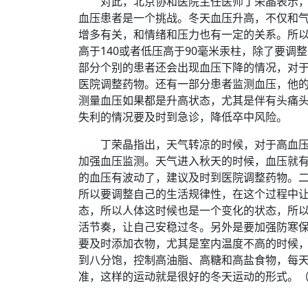
对此，北京协和医院主任医师丁荣晶表示
血压患者是一个挑战。冬天血压升高，不仅和
增多有关，和情绪和压力也有一定的关系。所以
高于140或者低压高于90毫米汞柱，除了要
部分个别的患者还会出现血压下降的情况，对于
医院调整药物。还有一部分患者监测血压，他的
测量血压如果都是升高状态，尤其是伴有头痛
失利的情况要及时到急诊，降低卒中风险。
丁荣晶指出，天气转凉的时候，对于高血
加强血压监测。天气进入秋天的时候，血压就
的血压有波动了，建议及时到医院调整药物。
所以要调整自己的生活规律性，在这个过程中
态，所以人体这时候也是一个变化的状态，所
活节奏，让自己安稳过冬。另外是要加强防寒
要及时添加衣物，尤其是室内温度不高的时候
到八分饱，控制高油脂、高糖和高盐食物，每天
准，这样的运动就是很好的冬天运动的形式。