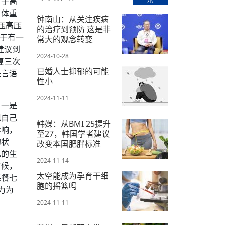
对于高
示
【直播回放-8】CEAN“比亚迪杯”篮球赛 冠亚军决
南亚网络电视丨尼泊尔华侨华人协
走访红狮希望 恰逢企业为员工生日
赛（安徽开源队VS中国电建队）
共产党建党100周年大合唱《我爱
、体重
尼泊尔丝合酒店宝石湖宾馆今日开
钟南山：从关注疾病
压高压
的治疗到预防 这是非
【直播回放-9】CEAN“比亚迪杯”篮球赛闭幕式
尼泊尔中资企业协会、华侨华人协
对于有一
常大的观念转变
泊尔报纸发表建党百年专版
建议到
2024-10-28
复三次
已婚人士抑郁的可能
是言语
性小
2024-11-11
。一是
现自己
韩媒：从BMI 25提升
影响，
至27，韩国学者建议
的状
改变本国肥胖标准
己的生
2024-11-14
时候，
太空能成为孕育干细
每餐七
胞的摇篮吗
力为
2024-11-11