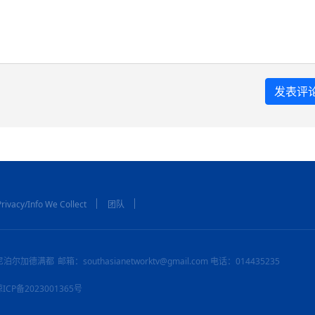
rivacy/Info We Collect
团队
尼泊尔加德满都
邮箱：southasianetworktv@gmail.com 电话：014435235
：琼ICP备2023001365号