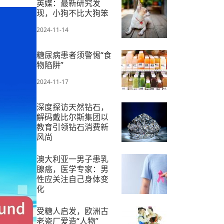
英媒：最新研究发
现，小狗不比大狗笨
2024-11-14
糖尿病患者须警惕“食
物陷阱”
2024-11-17
深度探访天然钻石，
解码戴比尔斯集团以
教育引领钻石消费新
风尚
2024-11-19
澳大利亚一男子患乳
腺癌，医学专家：男
性应关注自己身体变
化
2024-11-18
受糖人启发，欧洲古
老瓷厂爱造“人物”