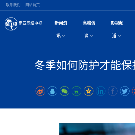
联系我们
网站首页
新闻资
高端访
影视频
南亚网络电视
今日头条
名人访谈
深耕中尼友谊 西藏
微电
“
讯
谈
道
缔结引领边境合作
风
国际新闻
全球人物
美方暂缓对伊军事打
电视
从
议即可取消开战计
局
突发：西藏林芝市墨
视
中国新闻
创业故事
（长江十年行）金
电影
车
10千米
冬季如何防护才能保
神与长江文化交融
巫
印度马哈拉施特拉邦
日
中
经济新闻
凡人故事
消费火爆出口疲软 
纪录
她
律
尼泊尔国民议会审议
中
困境亟待破局
好评中国丨向实向
扎
拟提高至10万美元
美国促成加沙历史性
环球观察
尼泊尔取消国际藏学
宣传
始
除武装 以色列将逐
专
中
中国政策
尼电动新车市占率全
时政微观察丨以侨
深
苹果公司首次暗示新版
中
一带一路
2026“一带一路”年
微直
地近八成市场
倒
中
为额外算力买单
国际足联：对阿根
“稳”等
巴基斯坦西南部煤矿
为展开调查
持刀闯馆案进入公诉
中
南亚网评
南亚网评｜多重考验
微短
PPA审批持续停滞 
查整改
尼
尼泊尔共产党（联合
泊
共识推进善治
东西问｜强晓云：“
水电投资承压
被俘尼泊尔青年讲述
推
半数合格党员尚未
日本熊本突发强震致
丝路故事
世界从中国两会探
影视资
高质量合作的“黄金
也不愿归国
面停运
青海海南州兴海县接连
南亚网评：邻国外交
尼泊尔政府推出“真
县7个乡镇设施受损
专
图说南亚
2026年尼泊尔世
源在于国家能力赤
接单啦！“世界超市”
75年沧桑蝶变，西
一位百万卢比得主
美军称已完成最新
尔
情合影
意义？
全球华人
全国侨务工作会议在
执政百日舆情多发 
阿富汗尼姆鲁兹“丝
尼泊尔总理巴伦德拉
尼泊尔巴伦政府将分