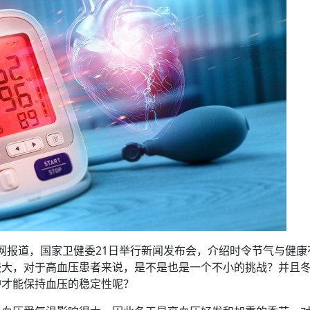
方向
大会开幕
侨胞健康
课程从“试试看”变为“抢着报”
第16届“汉语桥”世界中学生中文比
卷·双脉合流：技艺
者信心
号
投资孟加拉国以帮助它到 2041 年成为发达国家
志愿者：亚运赛场的
尼泊尔赫塔乌达举行大型集会
成锡忠
泊尔赛区比赛在加德满都举行
珍
孟加拉国表示，缅甸必须为罗兴亚人的遣返建立信
中国民族音乐会走进尼泊尔 金钟之星民乐团带来
第十七届“汉语桥” 第四届“汉语秀”
尼泊尔18名大学
耗
《中尼一家亲》微短剧主创首聚 共绘 “一带一路”
南亚网视特别推荐 | 中工国际董事
曲大赛巴西赛区收官：唤起家国
协会第五届“比亚迪杯”篮球比
活动引朝野反思 坚守一中原
“归乡”！今日叩关洛阳，丝路雄
视频：中国援尼医疗队蓝毗尼义诊：
—中国科学家林占熺的“绿色
任和安全
浓郁的中国文化体验(实况3）
赛落幕
款助力相送
友好新篇
沙特阿拉伯与孟加拉国签署合作协议，成立联合商
民网专访
东京奥运会跳高冠
制造全球新坐标
《一周新
一）
道
暖流
“汉语桥”线上团组项目在尼泊尔开始
长篇历史小说《雪
业委员会
会前的奥运会”
2起灾害 致3死21伤 蛇咬、山
卷·双脉合流：技艺
《Jerry on Top》在尼泊尔开拍，父子档首同台引
尼泊尔上马相迪A水电站成功应对今
观众俱
五四”精神主题座谈会在首尔举
确定：朱杨柱、张志远、黎家盈
泊尔沙阿政府激进施政引争议
响到现代文明通道 穿越千年
开放新格局
中国援尼医疗队蓝毗尼义诊：跨国界
巧艺
期待
在一个变暖的世界里，孟加拉国的服装业能“不受
验
议并存
践
气候影响”吗？
视频
甜苹果》加德满都热演 以色
组图：谷地繁花绽放，春意满盈
亿级产业“管理双翼”就位
中国网剧正走向“无时差”触达海外观众
多国使馆携侨界举行清明祭扫活
短视频
显香港国际金融中心竞争力
群体冲突致1死9伤 局势持续
第三届中尼
管控
华侨刘巧儿评剧社”
贬值，日本实体经济正为中东战
2026新
国抗议 尼泊尔多家医院暂停
视频
直播
闻网报道，国家卫健委21日举行新闻发布会，介绍时令节气与健康
较大，对于高血压患者来说，是不是也是一个不小的挑战？并且
护才能保持血压的稳定性呢？