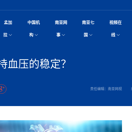
孟加
中国机
南亚网
南亚七
视频在
阿里代表团访尼圆满收官 友城
影
中国电影节”在尼泊尔首都加德满都正式开幕 《大
孟加拉头条
微电影《一缕阳光》
中国驻尼使馆
孟加拉国东南部暴雨引发洪灾滑坡 44人遇难超百
文化﹒艺术
尼泊尔雨季将至灾害风险攀升 中使
印度新闻
喜马拉雅地缘博弈
视频
拉
构
事
国
线
开启发展新篇
杀》导演兼编剧张琪接受南亚网视专访
万人受困 救援受阻
疫重要提醒
响1962年中印边
击 特朗普：美伊尽快达成协
剧
“拆改”到“经营”：中国城市更新如何在存量中破
华侨华人
22集电视剧《山海情》尼语版 第二十二集
中国文化中心
芒果促进中孟贸易关系
娱乐﹒体育
“我和中国的故事——庆祝尼泊尔中
尼泊尔新闻
特朗普为世界杯冠
新尼
深汕微电影《新生活》
划
？
立十周年”征文系列之一：中国是我
脱县发生4.6级地震 震源深度
频丨探秘富贵车业掌舵人巫兴贵的非凡之路
孟加拉国暴发数十年来最严重麻疹疫情 死亡儿童
张茂明大使拜会尼泊尔联邦院新任副
甘肃庆阳二十一载“
沙水拍云崖暖：云南推动长征精
院
轮载初心 实干赴征程——探秘富贵车业掌舵人
旅游文化
中资企业协会
乔治亚·马洛尼抱怨孟加拉国出售劳工签证
生活﹒健康
华为深耕尼泊尔二十余年：以人才培养
巴基斯坦新闻
南亚网视《中尼一
开心
22集电视剧《山海情》尼语版 第二十一集
超过500人
孟加拉国智库学者访华团一行访问南亚研究所
奔赴
2026世界杯各大
微电影《东方梦》
持血压的稳定？
共生
兴贵的非凡之路
展，共筑数字未来
事
2
一建筑倒塌 已致9人死亡
本搅局南海，日学者警告：日本正图谋南下将菲
“我和中国的故事——庆祝尼泊尔中
班牙包揽三大重磅
尼建交70周年系列报道十三丨南亚网视专访尼
张茂明大使拜会尼泊尔内政部长阿亚
尼泊尔数字经济陷入单向发展
片
的柜台 她的世界
娱乐体育
纪录片丨喜马拉雅情缘系列之北大的奥妮卡
华侨华人协会
巴基斯坦世界最佳保龄球阵容：阿夫里迪
本网原创
香港职业生涯协会访尼：聚焦“一带一
孟加拉国新闻
长篇历史小说《雪
新旅
宾打造成桥头堡
“如果我没有戒酒，我就不可能成为一名作家”
立十周年”征文
航空乘客权利法案 空难赔偿
友好论坛主席高亮先生
22集电视剧《山海情》尼语版 第二十集
孟加拉国宣布2月举行议会选举 为去年政治动荡后
“中国正在帮助孟加拉国实现梦想”（共创繁荣发展
散记丨八载风雪归
微电影《少年突击队》
业故事
卷·双脉合流：技艺
新向优向绿，中国经济一路向前
根异国，仁心不改--专访尼泊尔华侨友好医院创
南亚网视“2026年新年恭贺视频”免
全球首个！马尔代夫
裁军协议 哈马斯同意全面解
首次全国投票
新时代）
中国动画产业，从“
外交部发言人就尼泊尔联邦议会众议
研究会研讨会 重申坚持一个
片
生活健康
定制专属纸巾，助力品牌形象升级｜A.B.C.paper
加大孔子学院
港媒：榴莲成为中国年轻消费者时尚选择
中国驻尼使馆
第25届“汉语桥”世界大学生中文比
斯里兰卡新闻
巧
本网
人夏琛琛
纪录片丨喜马拉雅情缘系列之博克拉的“中江表哥”
孟加拉国世界杯任务开始
向在尼中资机构及企业）
步撤军
访尼人权委员会委员比肯·K·达瓦迪莉莉·塔帕：
北京希望吸引更多孟加拉国游客来中国旅游
铭记历史守望和平｜“我的南京”主题
尼建交70周年系列报道十二丨南亚网视专访尼
22集电视剧《山海情》尼语版 第十九集
问
尼泊尔廓尔喀乡村
微电影《我们的答案》
尼泊尔定制服务
选赛圆满落幕
球第二 中国新能源车垄断当
尼泊尔蓝毗尼首届“国际和平节”活动
为桥，同心筑梦
度复盘国家治理危机：政策脱离民生 粗暴执法
中国文化中心隆重开幕
生死时速！毒蛇完成
Siri AI或将收费 重度用户需
文化教育协会会长哈利仕博士
孟加拉国调整进口政策，服装制造商预计出口额将
王炯会见孟加拉国北达卡市市长阿提库·伊斯拉姆
织
享年101岁，全球
度候选汉字发布 包括“睦”“联”
播
人物访谈
特大孔子学院
国家电投五凌电力控股的孟加拉国首个综合智慧能
成都大运会
特里布文大学孔子学院作品 荣获 “最・
马尔代夫新闻
（成都大运会）外
新闻会
达卡周六早上空气质量中等
长篇历史小说《雪
逼民众走向极端
国藏族创业者在尼泊尔的咖啡梦想
纪录片丨喜马拉雅情缘系列之尼泊尔“老广”杰克
穆斯塔菲兹在上一场比赛中创保龄球胜利纪录
中铁二局尼泊尔军方公路十标项目部
廷足协在世界杯上的违规违纪行
额外增加50亿美元
孟加拉旅游产业现状
22集电视剧《山海情》尼语版 第十八集
张茂明大使拜会尼泊尔外秘拉伊
责任编辑：南亚网视
源项目开工
频征集活动特等奖
证中国发展奇迹
爆炸致34名矿工死亡
尼泊尔锐达股份有限公司——合成轻钢树脂瓦
“汉语桥”尼泊尔赛区决赛圆满落幕，
卷·双脉合流：技艺
激情 篝火欢歌庆元旦
尼泊尔首届“中国新年”系列庆祝活动
阶段 外交部再次敦促日方彻
柏林中国文化中心举办诗歌诵读会《
英媒：不要把童年创
尼建交70周年系列报道十一丨南亚网视专访尼
奇葩的孟加拉：女性执政，性交易却合法化，工人
千年典籍赋能中尼
“苏超”冠军奖杯，
接踵而至 巴伦政府亟需凝聚
剧
视频新闻
20集微短剧《爱在加德满都》第2集
援尼医疗队
嫦娥六号暴雨中起飞，诠释嫦娥奔月之美！
杭州亚运会
中国援尼医疗队协调捐赠新车 助力
不丹新闻
境外媒体：杭州亚
中国甘
莎摘得桂冠
巧
尼泊尔281个水电项目遇阻 万亿
“Vinnata”品牌开启征程
泊尔新锐政坛女性高塔姆履职百日谈：大刀阔斧
纪录片丨喜马拉雅情缘系列之幸福的“中间人”
谢哈布丁当选孟加拉国新任总统
天》
马列）党员续期进展缓慢 逾
尔华人华侨协会 促统会 会长
孟加拉国登革热死亡病例升至283例，专家预警11
每天流汗又流血
卡拉姆·阿里90 岁高龄仍不戴眼镜看报纸
《佛国记》于蓝毗
院提升服务能力
中国—中亚精神”如何照亮区域
历史首次！孟加拉帕德玛大桥铁路连接线传来好消
第23届“汉语桥”世界大学生中文比
大运会给成都市民
俄乌战场经历 坦言宁愿返俄
穆萨货运双线开通！响应全球，携手开启新篇章
司法改革 深耕青年政治传承
南航与文旅机构共庆中国旅游日，深
青海省玉树藏族自治州商务考察团到
完成续期
多人受伤 列车脱轨、交通全
月后仍处高风险期
冬天，真不建议你
寻发展确定性
讯
图说孟加拉
续集热潮席卷尼泊尔影坛：是故事延续还是单纯逐
中国在尼企业
专访：世界贸易组织官员关注孟加拉国脱离最不发
拉萨⇌加德满都直飞航班每周一班
百年
时代”？
20集微短剧《爱在加德满都》第1集
息
南亚网视祝大家新年快乐：砥砺前行，再创辉煌！
区）决赛圆满落幕
第24届“汉语桥”尼泊尔赛区决赛收官
长篇历史小说《雪
孟加拉国第一座现代化大型污水处理厂竣工 中
作
发生5.7级、5.8级地震 全
纪录片丨喜马拉雅情缘系列之弄堂里的尼泊尔餐厅
12月28日孟加拉国首条轻轨正式开通
斯里兰卡中国文化中心图书馆正式对
胖）
潮评丨“史上最好的
利？
达国家平稳过渡
反复陷入僵局 尼泊尔困局根
援尼医疗队首批中医设备及"侨胞药箱
庆山夺冠
卷·双脉合流：技艺
成都大运会｜尼泊
实账单百万富翁计划” 每日诞生
南亚网视新闻会客厅片头
方：“一带一路”倡议造福伙伴国又一例证
 暂无人员伤亡
访丨塞中经贸合作迈向产业链深度融合——访塞
尼泊尔武术运动员今日启程赴中国湖
“心向远方”？
界小姐冠军出炉 新晋佳丽同台温
米拉看
字
义乌“焕新”开市
诊疗中心服务能力温情双升级
藏发展之路为何具有世界借鉴
孟加拉国的能源计划因燃料危机而面临天然气困境
视频：尼泊尔层峦叠嶂的朱加尔雪山
第22届“汉语桥”世界大学生中文比
巧
看大熊猫
一轮对伊朗的打击行动
维亚工商会主席查代日
绿茵驰骋展英姿 白衣守护践仁心—
赛前强化训练和交流学习
喜马拉雅航空开通拉萨-加德满都直
重举行
加大孔院举办“儒韵华彩”文化周 开
异域味蕾碰撞 瞬间穿越故乡——汉源餐厅
尼泊尔纪录片《从零到8848》亚特兰大首映 聚焦
“中国正在帮助孟加拉国实现梦想”
孟加拉国反对派不参加下届大选
中尼友谊足球赛
印度代表队奖牌数
京召开 习近平重要指示为新
娱乐
尼泊尔各界呼吁理性看待施
绸之路桥”完工 投入使用提升区
河北第16批援尼医疗队加德满都义
李尚福会见孟加拉国海军参谋长
视频 | 美丽的村庄“多拉乐加特”
新篇章
长篇历史小说《雪
成都大运会：尼泊
·沙阿主持召开资本市场高层
别会见中印两国驻尼大使 释
最短登顶路线与气候议题
喜马拉雅航空正式复航重庆=加德满