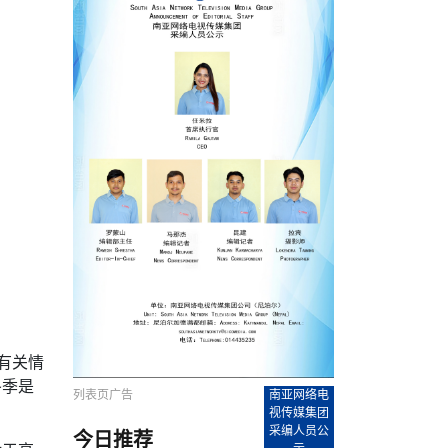
农村的发现
赞讲话（实况）
深化合作
尔代表处）
南亚网视SATV丨《米拉看中国》 第八集：广场舞
8000米之上：一位夏尔巴高山摄影师镜头中的人
赛海外预选赛尼
传承与文明共生 第六章 古道遗
南亚网视《SATV新闻会客厅》专访尼泊尔旅游局
南亚网视 SATV | 遇见环县
从教师到厨师：吉塔在加德满都推广缅甸味道
孟加拉国人被骗赴俄：合法移民沦为俄乌战场“消
选手
“无名英雄”
看世界
南亚网视 SATV |莫迪政府动作不断，对印控克什
中尼建交70周年
照片
(下)
与山
兄弟点红节：尼泊尔手足情深的神圣庆典
局长Mani Raj Lamichhane
尼泊尔赛区选拔
生今日出征大运会：在尼华侨捐
品”
马尔代夫杜拉杜环礁米德岛30吨制冰厂及50吨储
甘肃：探访祁连山——高台马营河大峡谷、小泉丹
长王博接受人
2025年米其林钥匙奖揭晓：不丹三家酒店获殊荣
米尔加强控制，或最终导致印度分裂
台湾乐手牵手大陆剧团 两岸戏腔共鸣
专访喜马拉雅航空总裁周恩永：云端
南亚网视丨百年华诞：绒花（侯艳琪大使）
跨国界的公益
冰设施正式启用
南亚网视 SATV | 环州故城之沙场风云
尼泊尔“疯狂蜂蜜” ：大自然馈赠的野生灵丹妙药
霞
中文志愿者服务博卡拉中尼友谊龙舟赛
军巴希姆：“亚运会就像是奥运
闻综述》
香港卫视南亚网视《一周新闻综述》2023第23期
中尼建交七十周年南亚网
新丝路
南亚网视丨《米拉看中国》第二集 走进中国 认识
从攀登世界之巅到组织巅峰探险：强·达瓦·夏尔巴
乌鸦节：崇敬阎罗使者的传统与象征意义
实施
域天妃：尺尊公主传奇》 第七
南亚网视《SATV新闻会客厅》专访尼泊尔国际电
不丹公务员人工智能技能缺口凸显 亟需开展针对
（总第039期）
视赴青海玉树系列活动报
南亚网视｜成锡忠看世界 俄乌战争会打多久？美
中国
尼泊尔中资企业协会举办第二届“华为杯”篮球赛
与“七峰探险”的传奇
南亚网视丨百年华诞：歌唱祖国（合唱，尼泊尔博
传承与文明共生 第五章 村落藏
影节入围中国影片《巴彦查干》导演复强先生
通讯：尼泊尔费瓦湖上的龙舟赛
年最大洪峰考
性培训
乐部
CCTV-4央视海外观众俱乐部向全球华侨华人拜年
道专题
前高官已经定性，美国想实现三个战略目标
（实况3）
喜马拉雅航空开通拉萨——博克拉航
卡拉华侨人华人协会）
的公益暖流
提哈尔节（灯节）：灯火辉煌与手足情深的节日
了！
香港卫视南亚网视《一周新闻综述》2023第22期
中丝路”再添通道
南亚网视丨《米拉看中国》笫三集：浓情中国 趣
普通市民写给“巴特巴特尼”董事长明·巴杜·古隆的
赛出国际友谊 中国四川龙舟队包揽首届“中尼友谊
直播
俄乌軍事冲突
南亚网视SATV丨基辅多地爆炸：激
（总第038期）
南亚网视｜成锡忠看世界 我的联合国维和行动经
味人生
尼泊尔中资企业协会举办第二届“华为杯”篮球赛
信：您必将再次崛起，而且更加强大
南亚网视丨百年华诞：亲爱的中国我爱你（佳境，
龙舟赛”全部冠军
CCTV-4尼泊尔加德满都观众俱乐部祝全球华侨华
历-经历冲突和政变，确保中国维和人员安全
（实况2）
尼泊尔总理专机出访中国，喜马拉
尼泊尔华侨华人协会推荐）
展示
《欢迎来加德满都过大年》参赛视频 探索秘境尼
成锡忠看世界
南亚网视｜成锡忠看世界 我亲历的
人新年快乐、龙年大吉！
俄乌軍事冲突专题/南亚网视国际丨
香港卫视南亚网视《一周新闻综述》2023第21期
南亚网视丨《米拉看中国》 第四集：大美中国 山
辛哈杜巴宫的故事：从烈焰到重生
中国四川龙舟队包揽首届“中尼友谊龙舟赛”双冠
泊尔
事件一：孟加拉前总统被军人暗杀
署：过去10天超150万乌克兰难民
（总第037期）
南亚网视｜成锡忠看世界 佩洛西行程未包含台
河娇娆（上）
尼泊尔中资企业协会举办第二届“华为杯”篮球赛
喜马拉雅航空荣获国际IOSA认证
媒体峰会
第三届中尼媒体峰会：新中国成立75周年恭贺视
走访慰问在尼联谊企业
南亚网视SATV丨“走访在尼联谊企业
CCTV-4主持人2024新年祝词
湾，两大细节显示，她内心并未彻底放弃访台
（实况1）
频
锟铧农业在尼打造中国式高科技示
《欢迎来加德满都过大年》参赛视频 欢迎到加德
南亚网视｜成锡忠看世界 从安倍晋
俄媒：俄军已掌控乌制空权 俄乌代
香港卫视南亚网视《一周新闻综述》2023第20期
春恭贺片
同庆新岁·共享未来——2026新年祝福视频合辑
2022北京冬奥会
好消息！由南亚网视拍摄制作的尼
满都过春节宣传片
看暗杀工具的演变，枪支最流行却
地
（总第036期）
2024年央视春晚宣传片
南亚网视｜成锡忠看世界 佩洛西今晚抵台？美航
贺北京冬奥视频被中国外交部采用
第三届中尼媒体峰会：我爱你中国
南亚网视SATV丨“走访在尼联谊企业
母快速向台海集结，解放军得用实际行动反制
直播
丝合酒店宝石湖宾馆
南亚网视 SATV | 侯艳琪大使出席
尼泊尔华侨华人协会新年恭贺视频
哥拿巴迪砖业有限公司销售量创新
视频：加德满都大学孔子学院举办龙年春节庆祝活
南亚网视｜成锡忠看世界 斯里兰卡
停火撤军问题暂未谈拢，俄乌一致
香港卫视南亚网视《一周新闻综述》2023第19期
《2023中央广播电视总台春节联欢晚会》01（央
国援尼医疗队颁发感谢状仪式
尼泊尔滑雪健儿备战2022北京冬奥
动
第三届中尼媒体峰会：尼泊尔学生合唱“我爱你中
打算继续向中印寻求信贷支持，中
（总第035期）
视授权南亚网视直播）
回放
【直播回放-10】CEAN“比亚迪杯”篮球赛闭幕式
中共百年华诞
专家：中国共产党百年历程中与侨
国”
尼泊尔中国文化中心新年恭贺视频
南亚网视SATV丨“走访在尼联谊企业
俄媒：俄军已掌控乌制空权 俄乌代
南亚网视 SATV | 中国作家雪漠尼
第十三批援尼医疗队 传承中国医疗精
尼泊尔滑雪健儿备战2022北京冬奥
《欢迎来加德满都过大年》短视频参赛作品展播
南亚网视｜成锡忠看世界 巴基斯坦
地
小说精选》新书发布暨座谈交流会
医疗骨干
001号
第三届中尼媒体峰会：祖国颂——庆祝新中国成立
尼泊尔加德满都大学孔子学院新年恭贺视频
频发，如何破局？中方应助巴方提
【直播回放-11】CEAN“比亚迪杯”篮球赛闭幕式
中国共产党百年华诞的世界期待
有关情
75周年
闪光时间｜冬奥燃起冰雪热
冬季是
“狮”书共舞，未来可期——尼文版
南亚网视SATV丨“走访在尼联谊企业
新希望尼泊尔农业经济有限公司新年恭贺视频
南亚网视｜成锡忠看世界 俄乌冲突
【直播回放-7】CEAN“比亚迪杯”篮球赛 冠亚军决
南亚网络电视丨尼泊尔华侨华人协
列表页广告
南亚网络电
选》在尼泊尔捐赠活动
深耕尼泊尔市场为尼民众致富带来“新
第三届中尼媒体峰会：歌曲《天佑中华》
国一邻邦濒临崩溃，幕后推手浮出
北京2022年冬奥会和冬残奥会安全
赛（安徽开源队VS中国电建队）
共产党建党100周年王冰洁独唱《
视传媒集团
次会议召集加强场馆安保团队建设
采编人员公
今日推荐
南亚网视 SATV |丝合酒店宝石湖
南亚网视SATV丨“走访在尼联谊企业
交通安全隐患