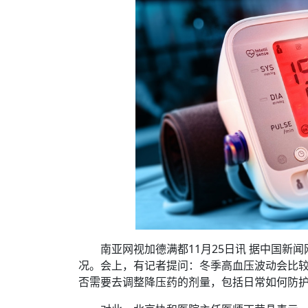
时代侨务工作指明
2026世界人工智能
政、坚守法治善治
域交通与经济
中文日益受各国重视 
会议 着力提振投资
放平衡外交积极信
社会新闻
化解局部紧张局势 
呼吁社会和谐团结
“水立方杯”中文歌
南亚网视丨中资企业
南亚网评丨纵容分裂
天山驼队3000公里
一株菌草跨越山海—
财经·三里河
一张圆桌映照中国
共鸣 展现文化认同
赛精彩摄影集锦（
则才是尼国长久正
关上演古今对话
丝路”实践
尼泊尔24小时连发4
体滑坡为主要灾害
在韩留学人员传承“
神舟二十三号乘组
新政百日观察：尼
丝绸之路：从驼铃再
平陆运河重塑广西
办
高效变革与程序争
的连接与当下的实
尼泊尔互动儿童剧《
加德满都春日盛景
低空安全司亮相 万
彩启迪多元视角
华夏英烈永铭心: 
动 缅怀海外烈士
港交所上市热潮彰
尼泊尔孙萨里县爆发
紧张 当地延长宵禁
泰国清迈成立“华人
能源危机叠加日元
火埋单
医护人员遇袭引发全
非紧急医疗服务
南亚网视加德满都11月25日讯 据中国新
况。会上，有记者提问：冬季高血压波动会比
否需要去调整降压药的剂量，包括日常如何防