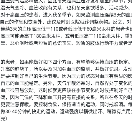
，血压受气温影响很大，因此冬天是高血压好发和加重的季节，
气温天气变冷、血管收缩有关系，也和冬天食欲增多、活动减少
对于高血压的患者，进入秋冬季节，如果监测血压连续3天的血
调整自己的作息和饮食外，建议及时到医院就诊调整药物。反之，
连续3天的血压高压低于110或者低压低于60毫米汞柱的患者也
高压可能会高于180毫米汞柱，或者低压高于110毫米汞柱，重
头晕、恶心呕吐或者短暂的意识丧失、短暂的肢体行动不力或者
压的患者，如果能做好如下四个方面，有望能够保持血压的稳定
有升高的趋势了，所以要及时加强血压的监测，并做好记录。发
二是要控制好自己的生活节奏。因为压力的状态对血压有明显的
让自己的血压能稳定。另外，天气乍暖还寒时，自然界处于变化
以血压很容易波动。这时候就更应该在季节变化的时候控制好自
保暖，因为气温的下降和血压升高有直接的关系，所以在冬天的
，更要注意保暖。要控制食欲，保持适当的运动，同时戒烟酒。
做30-40分钟的快走的运动，运动强度以稍微出汗、稍微有点用
（完）