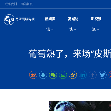
联系我们
网站首页
新闻资
高端访
影视频
南亚网络电视
今日头条
名人访谈
突发：西藏林芝市墨
微电
“
讯
谈
道
10千米
风
国际新闻
全球人物
美方暂缓对伊军事打
电视
从
议即可取消开战计
局
尼泊尔国民议会审议
视
中国新闻
创业故事
（长江十年行）金
电影
车
拟提高至10万美元
葡萄熟了，来场“皮斯
神与长江文化交融
巫
印度马哈拉施特拉邦
日
中
经济新闻
凡人故事
消费火爆出口疲软 
纪录
她
律
苹果公司首次暗示新版
中
困境亟待破局
好评中国丨向实向
扎
为额外算力买单
美国促成加沙历史性
环球观察
巴基斯坦西南部煤矿
宣传
始
除武装 以色列将逐
专
中
尼电动新车市占率全
时政微观察丨以侨
深
尼泊尔共产党（联合
中
一带一路
2026“一带一路”年
微直
地近八成市场
被俘尼泊尔青年讲述
倒
中
半数合格党员尚未
国际足联：对阿根
“稳”等
也不愿归国
为展开调查
持刀闯馆案进入公诉
中
南亚网评
南亚网评｜多重考验
微短
PPA审批持续停滞 
查整改
尼
尼泊尔财长瓦格勒主
泊
共识推进善治
东西问｜强晓云：“
水电投资承压
美军称已完成最新
推
政与货币政策协调
日本熊本突发强震致
丝路故事
世界从中国两会探
影视资
高质量合作的“黄金
面停运
青海海南州兴海县接连
南亚网评：邻国外交
尼泊尔政府推出“真
尼泊尔巴伦政府将分
县7个乡镇设施受损
专
图说南亚
2026年尼泊尔世
源在于国家能力赤
接单啦！“世界超市”
75年沧桑蝶变，西
一位百万卢比得主
放平衡外交积极信
尔
情合影
意义？
全球华人
全国侨务工作会议在
执政百日舆情多发 
阿富汗尼姆鲁兹“丝
尼泊尔总理巴伦德拉
加时绝杀登顶！西班牙