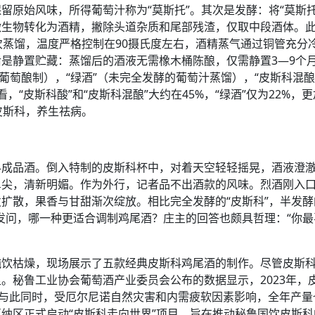
留原始风味，所得葡萄汁称为“莫斯托”。其次是发酵：将“莫斯托
微生物转化为酒精，撇除头道杂质和尾部残渣，仅取中段酒体。
次蒸馏，温度严格控制在90摄氏度左右，酒精蒸气通过铜管充分
是静置贮藏：蒸馏后的酒液无需橡木桶陈酿，仅需静置3—9个
葡萄酿制），“绿酒”（未完全发酵的葡萄汁蒸馏），“皮斯科混酿
，“皮斯科酸”和“皮斯科混酿”大约在45%，“绿酒”仅为22%，
皮斯科，养生祛病。
科成品酒。倒入特制的皮斯科杯中，对着天空轻轻摇晃，酒液澄
鼻尖，清新明媚。作为外行，记者品不出酒款的风味。烈酒刚入
扩散，果香与甘甜渐次绽放。相比完全发酵的“皮斯科”，半发酵
发问，哪一种更适合调制鸡尾酒？庄主的回答也颇具哲理：“你最
纯饮枯燥，现场展示了五款经典皮斯科鸡尾酒的制作。尽管皮斯
。秘鲁工业协会葡萄酒产业委员会公布的数据显示，2023年，
3%，与此同时，受厄尔尼诺自然灾害和内需疲软因素影响，全年产
纳瓦纳区正式启动“皮斯科走向世界”项目，旨在推动秘鲁国饮皮斯