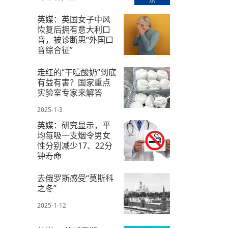
示
【直播回放-8】CEAN“比亚迪杯”篮球赛 冠亚军决
南亚网络电视丨尼泊尔华侨华人协
走访红狮希望 恰逢企业为员工生日
赛（安徽开源队VS中国电建队）
共产党建党100周年大合唱《我爱
尼泊尔丝合酒店宝石湖宾馆今日开
英媒：英国女子中风
恢复后拥有意大利口
【直播回放-9】CEAN“比亚迪杯”篮球赛闭幕式
尼泊尔中资企业协会、华侨华人协
音，被诊断患“外国口
泊尔报纸发表建党百年专版
音综合征”
2024-12-28
走红的“干噎酸奶”到底
有益有害？国家重点
实验室专家来解答
2025-1-3
英媒：研究显示，平
均每吸一支烟令男女
性分别减少17、22分
钟寿命
2024-12-31
去俄罗斯感受“莫斯科
之冬”
2025-1-12