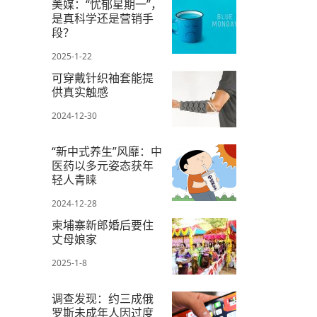
美媒：“忧郁星期一”，
是真科学还是营销手
段？
2025-1-22
可穿戴针织袖套能提
供真实触感
2024-12-30
“新中式养生”风靡：中
医药以多元姿态获年
轻人青睐
2024-12-28
柬埔寨新郎婚后要住
丈母娘家
2025-1-8
调查发现：约三成俄
罗斯未成年人因过度