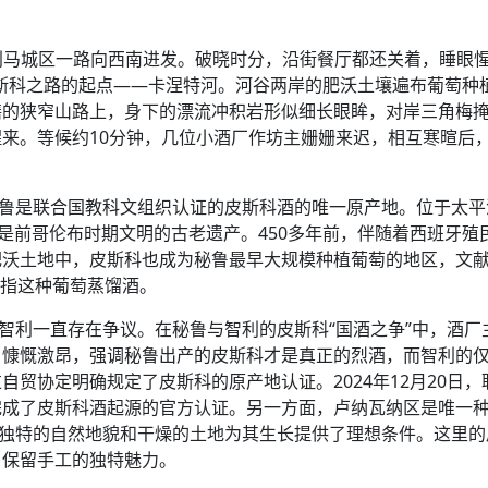
从利马城区一路向西南进发。破晓时分，沿街餐厅都还关着，睡眼
皮斯科之路的起点——卡涅特河。河谷两岸的肥沃土壤遍布葡萄种
缮的狭窄山路上，身下的漂流冲积岩形似细长眼眸，对岸三角梅
来。等候约10分钟，几位小酒厂作坊主姗姗来迟，相互寒暄后
秘鲁是联合国教科文组织认证的皮斯科酒的唯一原产地。位于太平
，是前哥伦布时期文明的古老遗产。450多年前，伴随着西班牙殖
肥沃土地中，皮斯科也成为秘鲁最早大规模种植葡萄的地区，文
代指这种葡萄蒸馏酒。
是智利一直存在争议。在秘鲁与智利的皮斯科“国酒之争”中，酒厂
，慷慨激昂，强调秘鲁出产的皮斯科才是真正的烈酒，而智利的
贸协定明确规定了皮斯科的原产地认证。2024年12月20日，
完成了皮斯科酒起源的官方认证。另一方面，卢纳瓦纳区是唯一
谷独特的自然地貌和干燥的土地为其生长提供了理想条件。这里的
，保留手工的独特魅力。