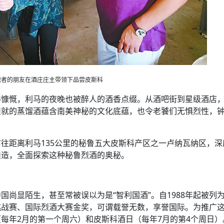
记者的朋友在酒庄庄主带领下品尝皮斯科
得慷慨，利马的夜晚也被醉人的酒香点缀。从酒吧街到星级酒店
酿就的蒸馏酒蕴含南美神秘的文化底蕴，也令老饕们无惧烈性，
往距离利马135公里的秘鲁五大皮斯科产区之一卢纳瓦纳区，深
酿造，全面探索这种秘鲁烈酒的奥秘。
尚显陌生，甚至常被误以为是“智利国酒”。自1988年起被列
挑战赛、国际烈酒大赛金奖，可谓载誉无数，享誉国际。为推广
每年2月的第一个周六）和皮斯科酒日（每年7月的第4个周日）