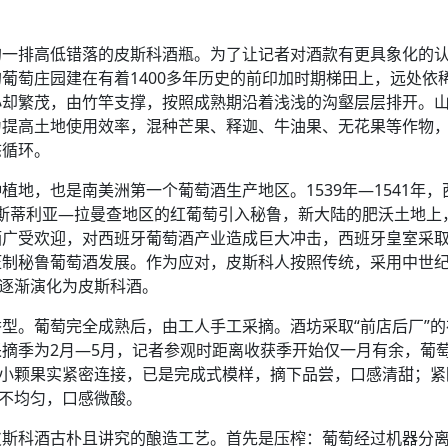
的一排高低错落的皮斯科酒瓶。为了让记者对酒款有更具象化的
葡萄庄园建在有着1400多年历史的前印加时期梯田上，远处依
小却繁茂，由竹竿支撑，按照成熟期沿着浅浅的沟壑层层排开。
为提高土地使用效率，混种芒果、释迦、牛油果、无花果等作物
态循环。
地，也是南美洲第一个葡萄酒生产地区。1539年—1541年，
卡斯蒂利亚—拉曼查地区的红葡萄引入秘鲁，新大陆的肥沃土地上
酒广受欢迎，对西班牙葡萄酒产业造成巨大冲击，西班牙皇室采
压制秘鲁葡萄酒发展。作为应对，皮斯科人按照传统，采用中世
并逐渐演化为皮斯科酒。
型。葡萄完全成熟后，由工人手工采摘。酒坊采取“前店后厂”的
摘季为2月—5月，记者参观时距离收获季开始仅一月有余，葡
色小颗果实紧密连接，已是完成式模样，摘下品尝，口感清甜；紧
尚不均匀，口感微酸。
皮斯科酒古朴且讲究的酿造工艺。首先是压榨：葡萄经过机器分