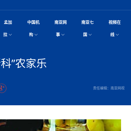
孟加
中国机
南亚网
南亚七
视频在
脱县发生4.6级地震 震源深度
影
中国电影节”在尼泊尔首都加德满都正式开幕 《大
孟加拉头条
微电影《一缕阳光》
中国驻尼使馆
孟加拉国东南部暴雨引发洪灾滑坡 44人遇难超百
文化﹒艺术
尼泊尔雨季将至灾害风险攀升 中使
印度新闻
喜马拉雅地缘博弈
视频
拉
构
事
国
线
杀》导演兼编剧张琪接受南亚网视专访
万人受困 救援受阻
疫重要提醒
响1962年中印边
击 特朗普：美伊尽快达成协
剧
“拆改”到“经营”：中国城市更新如何在存量中破
华侨华人
22集电视剧《山海情》尼语版 第二十二集
中国文化中心
芒果促进中孟贸易关系
娱乐﹒体育
“我和中国的故事——庆祝尼泊尔中
尼泊尔新闻
特朗普为世界杯冠
新尼
深汕微电影《新生活》
划
？
立十周年”征文系列之一：中国是我
航空乘客权利法案 空难赔偿
频丨探秘富贵车业掌舵人巫兴贵的非凡之路
孟加拉国暴发数十年来最严重麻疹疫情 死亡儿童
张茂明大使拜会尼泊尔联邦院新任副
甘肃庆阳二十一载“
沙水拍云崖暖：云南推动长征精
院
轮载初心 实干赴征程——探秘富贵车业掌舵人
旅游文化
中资企业协会
乔治亚·马洛尼抱怨孟加拉国出售劳工签证
生活﹒健康
华为深耕尼泊尔二十余年：以人才培养
巴基斯坦新闻
南亚网视《中尼一
开心
22集电视剧《山海情》尼语版 第二十一集
超过500人
孟加拉国智库学者访华团一行访问南亚研究所
奔赴
2026世界杯各大
微电影《东方梦》
科”农家乐
共生
兴贵的非凡之路
展，共筑数字未来
事
2
一建筑倒塌 已致9人死亡
本搅局南海，日学者警告：日本正图谋南下将菲
“我和中国的故事——庆祝尼泊尔中
班牙包揽三大重磅
尼建交70周年系列报道十三丨南亚网视专访尼
张茂明大使拜会尼泊尔内政部长阿亚
尼泊尔数字经济陷入单向发展
片
的柜台 她的世界
娱乐体育
纪录片丨喜马拉雅情缘系列之北大的奥妮卡
华侨华人协会
巴基斯坦世界最佳保龄球阵容：阿夫里迪
本网原创
香港职业生涯协会访尼：聚焦“一带一
孟加拉国新闻
长篇历史小说《雪
新旅
宾打造成桥头堡
“如果我没有戒酒，我就不可能成为一名作家”
立十周年”征文
Siri AI或将收费 重度用户需
友好论坛主席高亮先生
22集电视剧《山海情》尼语版 第二十集
孟加拉国宣布2月举行议会选举 为去年政治动荡后
“中国正在帮助孟加拉国实现梦想”（共创繁荣发展
散记丨八载风雪归
微电影《少年突击队》
业故事
卷·双脉合流：技艺
新向优向绿，中国经济一路向前
根异国，仁心不改--专访尼泊尔华侨友好医院创
南亚网视“2026年新年恭贺视频”免
全球首个！马尔代夫
裁军协议 哈马斯同意全面解
首次全国投票
新时代）
中国动画产业，从“
外交部发言人就尼泊尔联邦议会众议
爆炸致34名矿工死亡
片
生活健康
定制专属纸巾，助力品牌形象升级｜A.B.C.paper
加大孔子学院
港媒：榴莲成为中国年轻消费者时尚选择
中国驻尼使馆
第25届“汉语桥”世界大学生中文比
斯里兰卡新闻
巧
本网
人夏琛琛
纪录片丨喜马拉雅情缘系列之博克拉的“中江表哥”
孟加拉国世界杯任务开始
向在尼中资机构及企业）
步撤军
访尼人权委员会委员比肯·K·达瓦迪莉莉·塔帕：
北京希望吸引更多孟加拉国游客来中国旅游
铭记历史守望和平｜“我的南京”主题
尼建交70周年系列报道十二丨南亚网视专访尼
22集电视剧《山海情》尼语版 第十九集
问
尼泊尔廓尔喀乡村
微电影《我们的答案》
尼泊尔定制服务
选赛圆满落幕
球第二 中国新能源车垄断当
尼泊尔蓝毗尼首届“国际和平节”活动
为桥，同心筑梦
度复盘国家治理危机：政策脱离民生 粗暴执法
中国文化中心隆重开幕
生死时速！毒蛇完成
马列）党员续期进展缓慢 逾
文化教育协会会长哈利仕博士
孟加拉国调整进口政策，服装制造商预计出口额将
王炯会见孟加拉国北达卡市市长阿提库·伊斯拉姆
织
享年101岁，全球
度候选汉字发布 包括“睦”“联”
播
人物访谈
特大孔子学院
国家电投五凌电力控股的孟加拉国首个综合智慧能
成都大运会
特里布文大学孔子学院作品 荣获 “最・
马尔代夫新闻
（成都大运会）外
新闻会
俄乌战场经历 坦言宁愿返俄
达卡周六早上空气质量中等
长篇历史小说《雪
逼民众走向极端
国藏族创业者在尼泊尔的咖啡梦想
纪录片丨喜马拉雅情缘系列之尼泊尔“老广”杰克
穆斯塔菲兹在上一场比赛中创保龄球胜利纪录
中铁二局尼泊尔军方公路十标项目部
完成续期
廷足协在世界杯上的违规违纪行
额外增加50亿美元
孟加拉旅游产业现状
22集电视剧《山海情》尼语版 第十八集
张茂明大使拜会尼泊尔外秘拉伊
责任编辑：南亚网视
源项目开工
频征集活动特等奖
证中国发展奇迹
尼泊尔锐达股份有限公司——合成轻钢树脂瓦
“汉语桥”尼泊尔赛区决赛圆满落幕，
卷·双脉合流：技艺
激情 篝火欢歌庆元旦
尼泊尔首届“中国新年”系列庆祝活动
阶段 外交部再次敦促日方彻
柏林中国文化中心举办诗歌诵读会《
英媒：不要把童年创
尼建交70周年系列报道十一丨南亚网视专访尼
奇葩的孟加拉：女性执政，性交易却合法化，工人
千年典籍赋能中尼
“苏超”冠军奖杯，
接踵而至 巴伦政府亟需凝聚
剧
视频新闻
20集微短剧《爱在加德满都》第2集
援尼医疗队
嫦娥六号暴雨中起飞，诠释嫦娥奔月之美！
杭州亚运会
中国援尼医疗队协调捐赠新车 助力
不丹新闻
境外媒体：杭州亚
中国甘
莎摘得桂冠
巧
尼泊尔281个水电项目遇阻 万亿
“Vinnata”品牌开启征程
泊尔新锐政坛女性高塔姆履职百日谈：大刀阔斧
纪录片丨喜马拉雅情缘系列之幸福的“中间人”
谢哈布丁当选孟加拉国新任总统
天》
张修订尼泊尔央行法 强调财
尔华人华侨协会 促统会 会长
孟加拉国登革热死亡病例升至283例，专家预警11
每天流汗又流血
卡拉姆·阿里90 岁高龄仍不戴眼镜看报纸
《佛国记》于蓝毗
院提升服务能力
中国—中亚精神”如何照亮区域
历史首次！孟加拉帕德玛大桥铁路连接线传来好消
第23届“汉语桥”世界大学生中文比
大运会给成都市民
一轮对伊朗的打击行动
穆萨货运双线开通！响应全球，携手开启新篇章
司法改革 深耕青年政治传承
南航与文旅机构共庆中国旅游日，深
青海省玉树藏族自治州商务考察团到
至关重要
多人受伤 列车脱轨、交通全
月后仍处高风险期
冬天，真不建议你
寻发展确定性
讯
图说孟加拉
续集热潮席卷尼泊尔影坛：是故事延续还是单纯逐
中国在尼企业
专访：世界贸易组织官员关注孟加拉国脱离最不发
拉萨⇌加德满都直飞航班每周一班
百年
时代”？
20集微短剧《爱在加德满都》第1集
息
南亚网视祝大家新年快乐：砥砺前行，再创辉煌！
区）决赛圆满落幕
第24届“汉语桥”尼泊尔赛区决赛收官
长篇历史小说《雪
孟加拉国第一座现代化大型污水处理厂竣工 中
作
发生5.7级、5.8级地震 全
纪录片丨喜马拉雅情缘系列之弄堂里的尼泊尔餐厅
12月28日孟加拉国首条轻轨正式开通
斯里兰卡中国文化中心图书馆正式对
胖）
潮评丨“史上最好的
利？
达国家平稳过渡
反复陷入僵局 尼泊尔困局根
援尼医疗队首批中医设备及"侨胞药箱
庆山夺冠
卷·双脉合流：技艺
成都大运会｜尼泊
实账单百万富翁计划” 每日诞生
别会见中印两国驻尼大使 释
南亚网视新闻会客厅片头
方：“一带一路”倡议造福伙伴国又一例证
 暂无人员伤亡
访丨塞中经贸合作迈向产业链深度融合——访塞
尼泊尔武术运动员今日启程赴中国湖
“心向远方”？
界小姐冠军出炉 新晋佳丽同台温
米拉看
字
义乌“焕新”开市
诊疗中心服务能力温情双升级
藏发展之路为何具有世界借鉴
孟加拉国的能源计划因燃料危机而面临天然气困境
视频：尼泊尔层峦叠嶂的朱加尔雪山
第22届“汉语桥”世界大学生中文比
巧
看大熊猫
号
维亚工商会主席查代日
绿茵驰骋展英姿 白衣守护践仁心—
赛前强化训练和交流学习
喜马拉雅航空开通拉萨-加德满都直
重举行
加大孔院举办“儒韵华彩”文化周 开
异域味蕾碰撞 瞬间穿越故乡——汉源餐厅
尼泊尔纪录片《从零到8848》亚特兰大首映 聚焦
“中国正在帮助孟加拉国实现梦想”
孟加拉国反对派不参加下届大选
中尼友谊足球赛
印度代表队奖牌数
京召开 习近平重要指示为新
娱乐
尼泊尔各界呼吁理性看待施
绸之路桥”完工 投入使用提升区
河北第16批援尼医疗队加德满都义
李尚福会见孟加拉国海军参谋长
视频 | 美丽的村庄“多拉乐加特”
新篇章
长篇历史小说《雪
成都大运会：尼泊
·沙阿主持召开资本市场高层
1-0力克阿根廷 时隔16年再
最短登顶路线与气候议题
喜马拉雅航空正式复航重庆=加德满