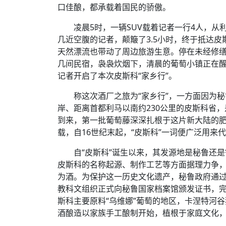
口佳酿，都承载着国民的骄傲。
凌晨5时，一辆SUV载着记者一行4人，
几近空腹的记者，颠簸了3.5小时，终于抵达
天然漂流也带动了周边旅游生意。停在未经修
几间民宿，袅袅炊烟下，清晨的葡萄小镇正在醒
记者开启了本次皮斯科“家乡行”。
称这次酒厂之旅为“家乡行”，一方面因为
岸、距离首都利马以南约230公里的皮斯科省
到来，第一批葡萄藤深深扎根于这片新大陆的
载，自16世纪末起，“皮斯科”一词便广泛用来
自“皮斯科”诞生以来，其发源地是秘鲁还
皮斯科的名称起源、制作工艺等方面据理力争
为酒。为保护这一历史文化遗产，秘鲁政府通过自
教科文组织正式向秘鲁国家档案馆颁发证书，
斯科主要原料“乌维娜”葡萄的地区，卡涅特河
酒酿造以家族手工酿制开始，植根于家庭文化