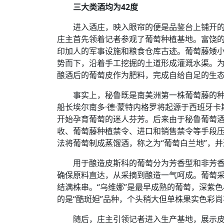
三大类酒均为42度
进入酒庄，映入眼帘的便是品鉴台上铺开
庄主首先领着记者参观了葡萄种植基地。富饶的
印加人的军事设施和粮食仓库古迹。葡萄藤矮
势而下，沿着手工挖掘的土道形成灌溉水渠。
酿酒后的葡萄皮作为肥料，完成自给自足的生
事实上，秘鲁既是南美洲第一株葡萄藤的种植
船长埃尔南多·德·蒙特内格罗将起源于西班牙
开始孕育葡萄的迷人芬芳。后来由于秘鲁葡萄
收、葡萄藤种植禁令、进口和销售禁令等手段
法将葡萄制成蒸馏酒，称之为“葡萄白兰地”，
用于酿造皮斯科的葡萄分为芳香型和非芳香
确保原料直达，从采摘到酿造一气呵成。葡萄采
结满株串。“乌维娜”是最早成熟的葡萄，深紫
的是“酷斑妲”品种，个头稍大但单株果实色彩
随后，庄主引领记者进入生产基地，展示