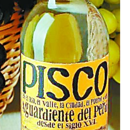
方向
大会开幕
侨胞健康
课程从“试试看”变为“抢着报”
第16届“汉语桥”世界中学生中文比
卷·双脉合流：技艺
者信心
投资孟加拉国以帮助它到 2041 年成为发达国家
志愿者：亚运赛场的
尼泊尔赫塔乌达举行大型集会
成锡忠
泊尔赛区比赛在加德满都举行
珍
孟加拉国表示，缅甸必须为罗兴亚人的遣返建立信
中国民族音乐会走进尼泊尔 金钟之星民乐团带来
第十七届“汉语桥” 第四届“汉语秀”
尼泊尔18名大学
耗
《中尼一家亲》微短剧主创首聚 共绘 “一带一路”
南亚网视特别推荐 | 中工国际董事
曲大赛巴西赛区收官：唤起家国
协会第五届“比亚迪杯”篮球比
活动引朝野反思 坚守一中原
“归乡”！今日叩关洛阳，丝路雄
视频：中国援尼医疗队蓝毗尼义诊：
—中国科学家林占熺的“绿色
任和安全
浓郁的中国文化体验(实况3）
赛落幕
款助力相送
友好新篇
沙特阿拉伯与孟加拉国签署合作协议，成立联合商
民网专访
东京奥运会跳高冠
贬值，日本实体经济正为中东战
《一周新
一）
道
暖流
“汉语桥”线上团组项目在尼泊尔开始
长篇历史小说《雪
业委员会
会前的奥运会”
2起灾害 致3死21伤 蛇咬、山
卷·双脉合流：技艺
《Jerry on Top》在尼泊尔开拍，父子档首同台引
尼泊尔上马相迪A水电站成功应对今
观众俱
五四”精神主题座谈会在首尔举
确定：朱杨柱、张志远、黎家盈
泊尔沙阿政府激进施政引争议
响到现代文明通道 穿越千年
中国援尼医疗队蓝毗尼义诊：跨国界
巧艺
期待
在一个变暖的世界里，孟加拉国的服装业能“不受
验
议并存
践
释放消费市场积极信号
气候影响”吗？
视频
甜苹果》加德满都热演 以色
组图：谷地繁花绽放，春意满盈
中国网剧正走向“无时差”触达海外观众
多国使馆携侨界举行清明祭扫活
质 建设现代化人民城市
短视频
群体冲突致1死9伤 局势持续
第三届中尼
管控
华侨刘巧儿评剧社”
2026新
国抗议 尼泊尔多家医院暂停
视频
直播