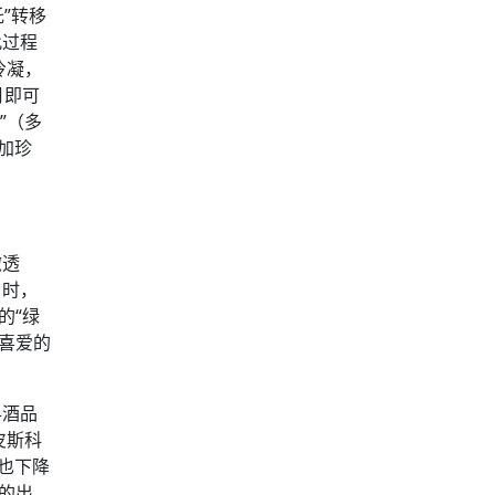
”转移
此过程
冷凝，
月即可
”（多
更加珍
澈透
口时，
的“绿
喜爱的
科酒品
皮斯科
量也下降
科的出