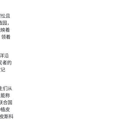
惺忪且
植园，
掩映着
，领着
洋沿
民者的
献记
主们从
仅能称
联合国
种植皮
皮斯科