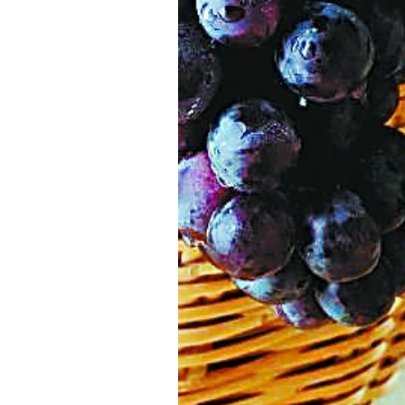
时代侨务工作指明
2026世界人工智能
政、坚守法治善治
域交通与经济
中文日益受各国重视 
会议 着力提振投资
夺世界杯冠军
社会新闻
化解局部紧张局势 
呼吁社会和谐团结
“水立方杯”中文歌
南亚网视丨中资企业
南亚网评丨纵容分裂
天山驼队3000公里
一株菌草跨越山海—
财经·三里河
能源危机叠加日元
共鸣 展现文化认同
赛精彩摄影集锦（
则才是尼国长久正
关上演古今对话
丝路”实践
火埋单
尼泊尔24小时连发4
体滑坡为主要灾害
在韩留学人员传承“
神舟二十三号乘组
新政百日观察：尼
丝绸之路：从驼铃再
办
高效变革与程序争
的连接与当下的实
“肯德基指数”回暖
尼泊尔互动儿童剧《
加德满都春日盛景
彩启迪多元视角
华夏英烈永铭心: 
从增量扩张到存量提
动 缅怀海外烈士
尼泊尔孙萨里县爆发
紧张 当地延长宵禁
泰国清迈成立“华人
医护人员遇袭引发全
非紧急医疗服务