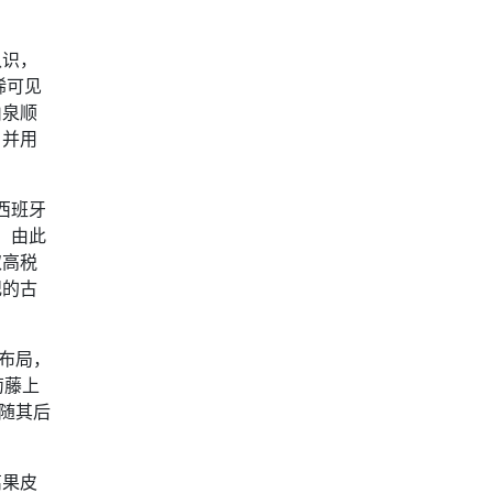
认识，
稀可见
山泉顺
，并用
西班牙
，由此
取高税
纪的古
布局，
萄藤上
随其后
离果皮