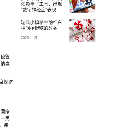
依赖电子工具，出现
“数字神经症”表现
2025-1-13
瑞典小镇格兰纳红白
相间拐棍糖的故乡
2025-1-15
，秘鲁
钟情直
度探访
为国家
这一民
。每一