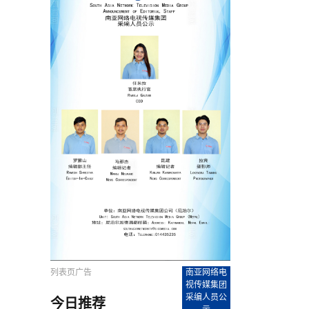
农村的发现
赞讲话（实况）
深化合作
尔代表处）
南亚网视SATV丨《米拉看中国》 第八集：广场舞
8000米之上：一位夏尔巴高山摄影师镜头中的人
赛海外预选赛尼
传承与文明共生 第六章 古道遗
南亚网视《SATV新闻会客厅》专访尼泊尔旅游局
南亚网视 SATV | 遇见环县
从教师到厨师：吉塔在加德满都推广缅甸味道
孟加拉国人被骗赴俄：合法移民沦为俄乌战场“消
选手
“无名英雄”
看世界
南亚网视 SATV |莫迪政府动作不断，对印控克什
中尼建交70周年
照片
(下)
与山
兄弟点红节：尼泊尔手足情深的神圣庆典
局长Mani Raj Lamichhane
尼泊尔赛区选拔
生今日出征大运会：在尼华侨捐
品”
马尔代夫杜拉杜环礁米德岛30吨制冰厂及50吨储
甘肃：探访祁连山——高台马营河大峡谷、小泉丹
长王博接受人
2025年米其林钥匙奖揭晓：不丹三家酒店获殊荣
米尔加强控制，或最终导致印度分裂
台湾乐手牵手大陆剧团 两岸戏腔共鸣
专访喜马拉雅航空总裁周恩永：云端
南亚网视丨百年华诞：绒花（侯艳琪大使）
跨国界的公益
冰设施正式启用
南亚网视 SATV | 环州故城之沙场风云
尼泊尔“疯狂蜂蜜” ：大自然馈赠的野生灵丹妙药
霞
中文志愿者服务博卡拉中尼友谊龙舟赛
军巴希姆：“亚运会就像是奥运
闻综述》
香港卫视南亚网视《一周新闻综述》2023第23期
中尼建交七十周年南亚网
新丝路
南亚网视丨《米拉看中国》第二集 走进中国 认识
从攀登世界之巅到组织巅峰探险：强·达瓦·夏尔巴
乌鸦节：崇敬阎罗使者的传统与象征意义
实施
域天妃：尺尊公主传奇》 第七
南亚网视《SATV新闻会客厅》专访尼泊尔国际电
不丹公务员人工智能技能缺口凸显 亟需开展针对
（总第039期）
视赴青海玉树系列活动报
南亚网视｜成锡忠看世界 俄乌战争会打多久？美
中国
尼泊尔中资企业协会举办第二届“华为杯”篮球赛
与“七峰探险”的传奇
南亚网视丨百年华诞：歌唱祖国（合唱，尼泊尔博
传承与文明共生 第五章 村落藏
影节入围中国影片《巴彦查干》导演复强先生
通讯：尼泊尔费瓦湖上的龙舟赛
年最大洪峰考
性培训
乐部
CCTV-4央视海外观众俱乐部向全球华侨华人拜年
道专题
前高官已经定性，美国想实现三个战略目标
（实况3）
喜马拉雅航空开通拉萨——博克拉航
卡拉华侨人华人协会）
的公益暖流
提哈尔节（灯节）：灯火辉煌与手足情深的节日
了！
香港卫视南亚网视《一周新闻综述》2023第22期
中丝路”再添通道
南亚网视丨《米拉看中国》笫三集：浓情中国 趣
普通市民写给“巴特巴特尼”董事长明·巴杜·古隆的
赛出国际友谊 中国四川龙舟队包揽首届“中尼友谊
直播
俄乌軍事冲突
南亚网视SATV丨基辅多地爆炸：激
（总第038期）
南亚网视｜成锡忠看世界 我的联合国维和行动经
味人生
尼泊尔中资企业协会举办第二届“华为杯”篮球赛
信：您必将再次崛起，而且更加强大
南亚网视丨百年华诞：亲爱的中国我爱你（佳境，
龙舟赛”全部冠军
CCTV-4尼泊尔加德满都观众俱乐部祝全球华侨华
历-经历冲突和政变，确保中国维和人员安全
（实况2）
尼泊尔总理专机出访中国，喜马拉
尼泊尔华侨华人协会推荐）
展示
《欢迎来加德满都过大年》参赛视频 探索秘境尼
成锡忠看世界
南亚网视｜成锡忠看世界 我亲历的
人新年快乐、龙年大吉！
俄乌軍事冲突专题/南亚网视国际丨
香港卫视南亚网视《一周新闻综述》2023第21期
南亚网视丨《米拉看中国》 第四集：大美中国 山
辛哈杜巴宫的故事：从烈焰到重生
中国四川龙舟队包揽首届“中尼友谊龙舟赛”双冠
泊尔
事件一：孟加拉前总统被军人暗杀
署：过去10天超150万乌克兰难民
（总第037期）
南亚网视｜成锡忠看世界 佩洛西行程未包含台
河娇娆（上）
尼泊尔中资企业协会举办第二届“华为杯”篮球赛
喜马拉雅航空荣获国际IOSA认证
媒体峰会
第三届中尼媒体峰会：新中国成立75周年恭贺视
走访慰问在尼联谊企业
南亚网视SATV丨“走访在尼联谊企业
CCTV-4主持人2024新年祝词
湾，两大细节显示，她内心并未彻底放弃访台
（实况1）
频
锟铧农业在尼打造中国式高科技示
《欢迎来加德满都过大年》参赛视频 欢迎到加德
南亚网视｜成锡忠看世界 从安倍晋
俄媒：俄军已掌控乌制空权 俄乌代
香港卫视南亚网视《一周新闻综述》2023第20期
春恭贺片
同庆新岁·共享未来——2026新年祝福视频合辑
2022北京冬奥会
好消息！由南亚网视拍摄制作的尼
满都过春节宣传片
看暗杀工具的演变，枪支最流行却
地
（总第036期）
2024年央视春晚宣传片
南亚网视｜成锡忠看世界 佩洛西今晚抵台？美航
贺北京冬奥视频被中国外交部采用
第三届中尼媒体峰会：我爱你中国
南亚网视SATV丨“走访在尼联谊企业
母快速向台海集结，解放军得用实际行动反制
直播
丝合酒店宝石湖宾馆
南亚网视 SATV | 侯艳琪大使出席
尼泊尔华侨华人协会新年恭贺视频
哥拿巴迪砖业有限公司销售量创新
视频：加德满都大学孔子学院举办龙年春节庆祝活
南亚网视｜成锡忠看世界 斯里兰卡
停火撤军问题暂未谈拢，俄乌一致
香港卫视南亚网视《一周新闻综述》2023第19期
《2023中央广播电视总台春节联欢晚会》01（央
国援尼医疗队颁发感谢状仪式
尼泊尔滑雪健儿备战2022北京冬奥
动
第三届中尼媒体峰会：尼泊尔学生合唱“我爱你中
打算继续向中印寻求信贷支持，中
（总第035期）
视授权南亚网视直播）
回放
【直播回放-10】CEAN“比亚迪杯”篮球赛闭幕式
中共百年华诞
专家：中国共产党百年历程中与侨
国”
尼泊尔中国文化中心新年恭贺视频
南亚网视SATV丨“走访在尼联谊企业
俄媒：俄军已掌控乌制空权 俄乌代
南亚网视 SATV | 中国作家雪漠尼
第十三批援尼医疗队 传承中国医疗精
尼泊尔滑雪健儿备战2022北京冬奥
《欢迎来加德满都过大年》短视频参赛作品展播
南亚网视｜成锡忠看世界 巴基斯坦
地
小说精选》新书发布暨座谈交流会
医疗骨干
001号
第三届中尼媒体峰会：祖国颂——庆祝新中国成立
尼泊尔加德满都大学孔子学院新年恭贺视频
频发，如何破局？中方应助巴方提
【直播回放-11】CEAN“比亚迪杯”篮球赛闭幕式
中国共产党百年华诞的世界期待
75周年
闪光时间｜冬奥燃起冰雪热
“狮”书共舞，未来可期——尼文版
南亚网视SATV丨“走访在尼联谊企业
新希望尼泊尔农业经济有限公司新年恭贺视频
南亚网视｜成锡忠看世界 俄乌冲突
【直播回放-7】CEAN“比亚迪杯”篮球赛 冠亚军决
南亚网络电视丨尼泊尔华侨华人协
列表页广告
南亚网络电
选》在尼泊尔捐赠活动
深耕尼泊尔市场为尼民众致富带来“新
第三届中尼媒体峰会：歌曲《天佑中华》
国一邻邦濒临崩溃，幕后推手浮出
北京2022年冬奥会和冬残奥会安全
赛（安徽开源队VS中国电建队）
共产党建党100周年王冰洁独唱《
视传媒集团
次会议召集加强场馆安保团队建设
采编人员公
今日推荐
南亚网视 SATV |丝合酒店宝石湖
南亚网视SATV丨“走访在尼联谊企业
交通安全隐患