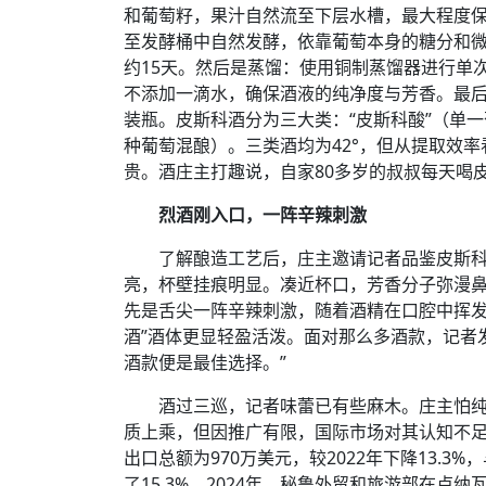
和葡萄籽，果汁自然流至下层水槽，最大程度保
至发酵桶中自然发酵，依靠葡萄本身的糖分和
约15天。然后是蒸馏：使用铜制蒸馏器进行单
不添加一滴水，确保酒液的纯净度与芳香。最后
装瓶。皮斯科酒分为三大类：“皮斯科酸”（单一
种葡萄混酿）。三类酒均为42°，但从提取效率看
贵。酒庄主打趣说，自家80多岁的叔叔每天喝
烈酒刚入口，一阵辛辣刺激
了解酿造工艺后，庄主邀请记者品鉴皮斯
亮，杯壁挂痕明显。凑近杯口，芳香分子弥漫
先是舌尖一阵辛辣刺激，随着酒精在口腔中挥发
酒”酒体更显轻盈活泼。面对那么多酒款，记者
酒款便是最佳选择。”
酒过三巡，记者味蕾已有些麻木。庄主怕
质上乘，但因推广有限，国际市场对其认知不足
出口总额为970万美元，较2022年下降13.
了15.3%。2024年，秘鲁外贸和旅游部在卢