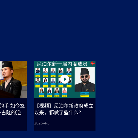
农村的发现
赞讲话（实况）
深化合作
尔代表处）
南亚网视SATV丨《米拉看中国》 第八集：广场舞
8000米之上：一位夏尔巴高山摄影师镜头中的人
赛海外预选赛尼
传承与文明共生 第六章 古道遗
南亚网视《SATV新闻会客厅》专访尼泊尔旅游局
南亚网视 SATV | 遇见环县
从教师到厨师：吉塔在加德满都推广缅甸味道
孟加拉国人被骗赴俄：合法移民沦为俄乌战场“消
选手
“无名英雄”
看世界
南亚网视 SATV |莫迪政府动作不断，对印控克什
中尼建交70周年
照片
(下)
与山
兄弟点红节：尼泊尔手足情深的神圣庆典
局长Mani Raj Lamichhane
尼泊尔赛区选拔
生今日出征大运会：在尼华侨捐
品”
马尔代夫杜拉杜环礁米德岛30吨制冰厂及50吨储
甘肃：探访祁连山——高台马营河大峡谷、小泉丹
长王博接受人
2025年米其林钥匙奖揭晓：不丹三家酒店获殊荣
米尔加强控制，或最终导致印度分裂
台湾乐手牵手大陆剧团 两岸戏腔共鸣
专访喜马拉雅航空总裁周恩永：云端
南亚网视丨百年华诞：绒花（侯艳琪大使）
跨国界的公益
冰设施正式启用
南亚网视 SATV | 环州故城之沙场风云
尼泊尔“疯狂蜂蜜” ：大自然馈赠的野生灵丹妙药
霞
中文志愿者服务博卡拉中尼友谊龙舟赛
军巴希姆：“亚运会就像是奥运
闻综述》
香港卫视南亚网视《一周新闻综述》2023第23期
中尼建交七十周年南亚网
新丝路
南亚网视丨《米拉看中国》第二集 走进中国 认识
从攀登世界之巅到组织巅峰探险：强·达瓦·夏尔巴
乌鸦节：崇敬阎罗使者的传统与象征意义
实施
域天妃：尺尊公主传奇》 第七
南亚网视《SATV新闻会客厅》专访尼泊尔国际电
不丹公务员人工智能技能缺口凸显 亟需开展针对
（总第039期）
视赴青海玉树系列活动报
南亚网视｜成锡忠看世界 俄乌战争会打多久？美
中国
尼泊尔中资企业协会举办第二届“华为杯”篮球赛
与“七峰探险”的传奇
南亚网视丨百年华诞：歌唱祖国（合唱，尼泊尔博
传承与文明共生 第五章 村落藏
影节入围中国影片《巴彦查干》导演复强先生
通讯：尼泊尔费瓦湖上的龙舟赛
年最大洪峰考
性培训
乐部
CCTV-4央视海外观众俱乐部向全球华侨华人拜年
道专题
前高官已经定性，美国想实现三个战略目标
（实况3）
喜马拉雅航空开通拉萨——博克拉航
卡拉华侨人华人协会）
的公益暖流
提哈尔节（灯节）：灯火辉煌与手足情深的节日
了！
香港卫视南亚网视《一周新闻综述》2023第22期
中丝路”再添通道
南亚网视丨《米拉看中国》笫三集：浓情中国 趣
普通市民写给“巴特巴特尼”董事长明·巴杜·古隆的
赛出国际友谊 中国四川龙舟队包揽首届“中尼友谊
直播
俄乌軍事冲突
南亚网视SATV丨基辅多地爆炸：激
（总第038期）
南亚网视｜成锡忠看世界 我的联合国维和行动经
味人生
尼泊尔中资企业协会举办第二届“华为杯”篮球赛
信：您必将再次崛起，而且更加强大
南亚网视丨百年华诞：亲爱的中国我爱你（佳境，
龙舟赛”全部冠军
CCTV-4尼泊尔加德满都观众俱乐部祝全球华侨华
历-经历冲突和政变，确保中国维和人员安全
（实况2）
尼泊尔总理专机出访中国，喜马拉
尼泊尔华侨华人协会推荐）
展示
《欢迎来加德满都过大年》参赛视频 探索秘境尼
成锡忠看世界
南亚网视｜成锡忠看世界 我亲历的
人新年快乐、龙年大吉！
俄乌軍事冲突专题/南亚网视国际丨
香港卫视南亚网视《一周新闻综述》2023第21期
南亚网视丨《米拉看中国》 第四集：大美中国 山
辛哈杜巴宫的故事：从烈焰到重生
中国四川龙舟队包揽首届“中尼友谊龙舟赛”双冠
泊尔
事件一：孟加拉前总统被军人暗杀
署：过去10天超150万乌克兰难民
（总第037期）
南亚网视｜成锡忠看世界 佩洛西行程未包含台
河娇娆（上）
尼泊尔中资企业协会举办第二届“华为杯”篮球赛
喜马拉雅航空荣获国际IOSA认证
媒体峰会
第三届中尼媒体峰会：新中国成立75周年恭贺视
走访慰问在尼联谊企业
南亚网视SATV丨“走访在尼联谊企业
CCTV-4主持人2024新年祝词
湾，两大细节显示，她内心并未彻底放弃访台
（实况1）
频
锟铧农业在尼打造中国式高科技示
《欢迎来加德满都过大年》参赛视频 欢迎到加德
南亚网视｜成锡忠看世界 从安倍晋
俄媒：俄军已掌控乌制空权 俄乌代
香港卫视南亚网视《一周新闻综述》2023第20期
春恭贺片
同庆新岁·共享未来——2026新年祝福视频合辑
2022北京冬奥会
好消息！由南亚网视拍摄制作的尼
满都过春节宣传片
看暗杀工具的演变，枪支最流行却
地
（总第036期）
2024年央视春晚宣传片
南亚网视｜成锡忠看世界 佩洛西今晚抵台？美航
贺北京冬奥视频被中国外交部采用
第三届中尼媒体峰会：我爱你中国
南亚网视SATV丨“走访在尼联谊企业
母快速向台海集结，解放军得用实际行动反制
直播
丝合酒店宝石湖宾馆
南亚网视 SATV | 侯艳琪大使出席
尼泊尔华侨华人协会新年恭贺视频
哥拿巴迪砖业有限公司销售量创新
视频：加德满都大学孔子学院举办龙年春节庆祝活
南亚网视｜成锡忠看世界 斯里兰卡
停火撤军问题暂未谈拢，俄乌一致
香港卫视南亚网视《一周新闻综述》2023第19期
《2023中央广播电视总台春节联欢晚会》01（央
国援尼医疗队颁发感谢状仪式
尼泊尔滑雪健儿备战2022北京冬奥
动
第三届中尼媒体峰会：尼泊尔学生合唱“我爱你中
打算继续向中印寻求信贷支持，中
（总第035期）
视授权南亚网视直播）
回放
【直播回放-10】CEAN“比亚迪杯”篮球赛闭幕式
中共百年华诞
专家：中国共产党百年历程中与侨
国”
尼泊尔中国文化中心新年恭贺视频
南亚网视SATV丨“走访在尼联谊企业
俄媒：俄军已掌控乌制空权 俄乌代
南亚网视 SATV | 中国作家雪漠尼
第十三批援尼医疗队 传承中国医疗精
尼泊尔滑雪健儿备战2022北京冬奥
《欢迎来加德满都过大年》短视频参赛作品展播
南亚网视｜成锡忠看世界 巴基斯坦
地
的手 如今签
【视频】尼泊尔新政府成立
小说精选》新书发布暨座谈交流会
医疗骨干
001号
第三届中尼媒体峰会：祖国颂——庆祝新中国成立
尼泊尔加德满都大学孔子学院新年恭贺视频
频发，如何破局？中方应助巴方提
【直播回放-11】CEAN“比亚迪杯”篮球赛闭幕式
中国共产党百年华诞的世界期待
·古隆的逆袭
以来，都做了些什么？
75周年
闪光时间｜冬奥燃起冰雪热
“狮”书共舞，未来可期——尼文版
南亚网视SATV丨“走访在尼联谊企业
新希望尼泊尔农业经济有限公司新年恭贺视频
南亚网视｜成锡忠看世界 俄乌冲突
【直播回放-7】CEAN“比亚迪杯”篮球赛 冠亚军决
南亚网络电视丨尼泊尔华侨华人协
2026-4-3
选》在尼泊尔捐赠活动
深耕尼泊尔市场为尼民众致富带来“新
第三届中尼媒体峰会：歌曲《天佑中华》
国一邻邦濒临崩溃，幕后推手浮出
北京2022年冬奥会和冬残奥会安全
赛（安徽开源队VS中国电建队）
共产党建党100周年王冰洁独唱《
次会议召集加强场馆安保团队建设
南亚网视 SATV |丝合酒店宝石湖
南亚网视SATV丨“走访在尼联谊企业
交通安全隐患