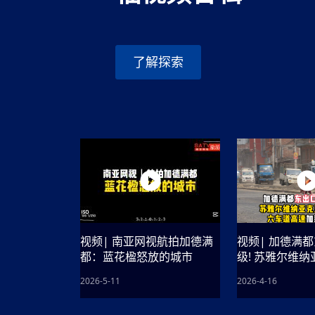
时代侨务工作指明
2026世界人工智能
政、坚守法治善治
域交通与经济
中文日益受各国重视 
会议 着力提振投资
放平衡外交积极信
社会新闻
化解局部紧张局势 
呼吁社会和谐团结
“水立方杯”中文歌
南亚网视丨中资企业
南亚网评丨纵容分裂
天山驼队3000公里
一株菌草跨越山海—
财经·三里河
平陆运河重塑广西
共鸣 展现文化认同
赛精彩摄影集锦（
则才是尼国长久正
关上演古今对话
丝路”实践
尼泊尔24小时连发4
了解探索
体滑坡为主要灾害
在韩留学人员传承“
神舟二十三号乘组
新政百日观察：尼
丝绸之路：从驼铃再
低空安全司亮相 万
办
高效变革与程序争
的连接与当下的实
尼泊尔互动儿童剧《
加德满都春日盛景
港交所上市热潮彰
彩启迪多元视角
华夏英烈永铭心: 
动 缅怀海外烈士
能源危机叠加日元
尼泊尔孙萨里县爆发
火埋单
紧张 当地延长宵禁
泰国清迈成立“华人
“肯德基指数”回暖
医护人员遇袭引发全
非紧急医疗服务
视频| 南亚网视航拍加德满
视频| 加德满
都：蓝花楹怒放的城市
级! 苏雅尔维
凯尔六车道高
2026-5-11
2026-4-16