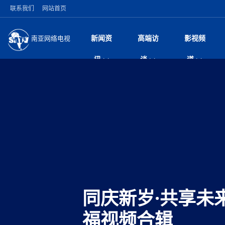
联系我们
网站首页
新闻资
高端访
影视频
南亚网络电视
今日头条
名人访谈
深耕中尼友谊 西藏
微电
“
讯
谈
道
缔结引领边境合作
风
国际新闻
全球人物
美方暂缓对伊军事打
电视
从
议即可取消开战计
局
突发：西藏林芝市墨
视
中国新闻
创业故事
（长江十年行）金
电影
车
10千米
神与长江文化交融
巫
印度马哈拉施特拉邦
日
中
经济新闻
凡人故事
消费火爆出口疲软 
纪录
她
律
尼泊尔国民议会审议
中
困境亟待破局
好评中国丨向实向
扎
拟提高至10万美元
美国促成加沙历史性
环球观察
尼泊尔取消国际藏学
宣传
始
除武装 以色列将逐
专
中
中国政策
尼电动新车市占率全
时政微观察丨以侨
深
苹果公司首次暗示新版
中
一带一路
2026“一带一路”年
微直
地近八成市场
倒
中
为额外算力买单
国际足联：对阿根
“稳”等
巴基斯坦西南部煤矿
为展开调查
持刀闯馆案进入公诉
中
南亚网评
南亚网评｜多重考验
微短
PPA审批持续停滞 
查整改
尼
尼泊尔共产党（联合
泊
共识推进善治
东西问｜强晓云：“
水电投资承压
被俘尼泊尔青年讲述
推
半数合格党员尚未
日本熊本突发强震致
丝路故事
世界从中国两会探
影视资
高质量合作的“黄金
也不愿归国
面停运
青海海南州兴海县接连
同庆新岁·共享未
南亚网评：邻国外交
尼泊尔政府推出“真
县7个乡镇设施受损
专
图说南亚
2026年尼泊尔世
源在于国家能力赤
接单啦！“世界超市”
75年沧桑蝶变，西
一位百万卢比得主
美军称已完成最新
尔
情合影
福视频合辑
意义？
全球华人
全国侨务工作会议在
执政百日舆情多发 
阿富汗尼姆鲁兹“丝
尼泊尔总理巴伦德拉
尼泊尔巴伦政府将分