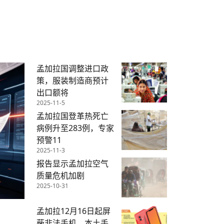
【直播回放-8】CEAN“比亚迪杯”篮球赛 冠亚军决
南亚网络电视丨尼泊尔华侨华人协
走访红狮希望 恰逢企业为员工生日
赛（安徽开源队VS中国电建队）
共产党建党100周年大合唱《我爱
尼泊尔丝合酒店宝石湖宾馆今日开
【直播回放-9】CEAN“比亚迪杯”篮球赛闭幕式
尼泊尔中资企业协会、华侨华人协
泊尔报纸发表建党百年专版
孟加拉国调整进口政
策，服装制造商预计
出口额将
2025-11-5
孟加拉国登革热死亡
病例升至283例，专家
预警11
2025-11-3
报告显示孟加拉空气
质量危机加剧
2025-10-31
孟加拉12月16日起屏
蔽非法手机，本土手