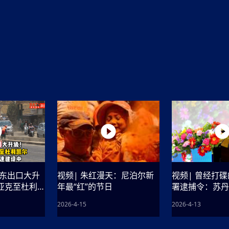
方向
大会开幕
侨胞健康
课程从“试试看”变为“抢着报”
第16届“汉语桥”世界中学生中文比
卷·双脉合流：技艺
者信心
号
投资孟加拉国以帮助它到 2041 年成为发达国家
志愿者：亚运赛场的
尼泊尔赫塔乌达举行大型集会
成锡忠
泊尔赛区比赛在加德满都举行
珍
孟加拉国表示，缅甸必须为罗兴亚人的遣返建立信
中国民族音乐会走进尼泊尔 金钟之星民乐团带来
第十七届“汉语桥” 第四届“汉语秀”
尼泊尔18名大学
耗
《中尼一家亲》微短剧主创首聚 共绘 “一带一路”
南亚网视特别推荐 | 中工国际董事
曲大赛巴西赛区收官：唤起家国
协会第五届“比亚迪杯”篮球比
活动引朝野反思 坚守一中原
“归乡”！今日叩关洛阳，丝路雄
视频：中国援尼医疗队蓝毗尼义诊：
—中国科学家林占熺的“绿色
任和安全
浓郁的中国文化体验(实况3）
赛落幕
款助力相送
友好新篇
沙特阿拉伯与孟加拉国签署合作协议，成立联合商
民网专访
东京奥运会跳高冠
开放新格局
《一周新
一）
道
暖流
“汉语桥”线上团组项目在尼泊尔开始
长篇历史小说《雪
业委员会
会前的奥运会”
2起灾害 致3死21伤 蛇咬、山
卷·双脉合流：技艺
《Jerry on Top》在尼泊尔开拍，父子档首同台引
尼泊尔上马相迪A水电站成功应对今
观众俱
五四”精神主题座谈会在首尔举
确定：朱杨柱、张志远、黎家盈
泊尔沙阿政府激进施政引争议
响到现代文明通道 穿越千年
亿级产业“管理双翼”就位
中国援尼医疗队蓝毗尼义诊：跨国界
巧艺
期待
在一个变暖的世界里，孟加拉国的服装业能“不受
验
议并存
践
气候影响”吗？
视频
甜苹果》加德满都热演 以色
组图：谷地繁花绽放，春意满盈
显香港国际金融中心竞争力
中国网剧正走向“无时差”触达海外观众
多国使馆携侨界举行清明祭扫活
短视频
贬值，日本实体经济正为中东战
群体冲突致1死9伤 局势持续
第三届中尼
管控
华侨刘巧儿评剧社”
释放消费市场积极信号
2026新
国抗议 尼泊尔多家医院暂停
视频
直播
都东出口大升
视频| 朱红漫天：尼泊尔新
视频| 曾经打碟
纳亚克至杜利
年最“红”的节日
署逮捕令：苏丹
速加速建设中
传奇
2026-4-15
2026-4-13