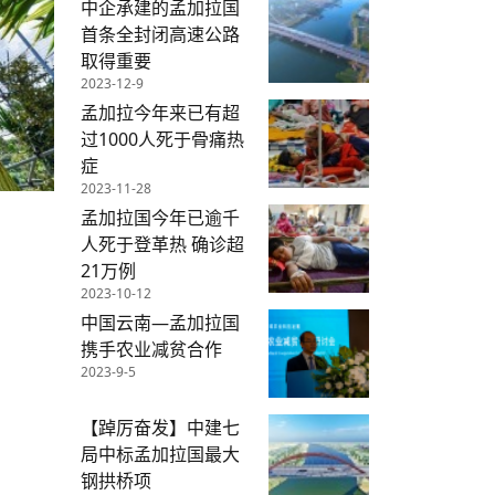
中企承建的孟加拉国
首条全封闭高速公路
取得重要
2023-12-9
孟加拉今年来已有超
过1000人死于骨痛热
症
2023-11-28
孟加拉国今年已逾千
人死于登革热 确诊超
21万例
2023-10-12
中国云南—孟加拉国
携手农业减贫合作
2023-9-5
【踔厉奋发】中建七
局中标孟加拉国最大
钢拱桥项