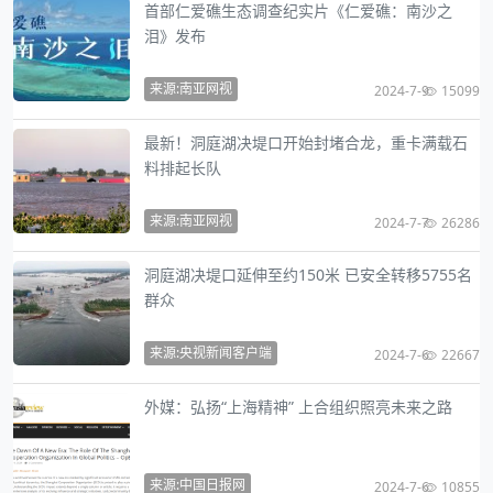
首部仁爱礁生态调查纪实片《仁爱礁：南沙之
泪》发布
来源:南亚网视
2024-7-9
15099
最新！洞庭湖决堤口开始封堵合龙，重卡满载石
料排起长队
来源:南亚网视
2024-7-7
26286
洞庭湖决堤口延伸至约150米 已安全转移5755名
群众
来源:央视新闻客户端
2024-7-6
22667
外媒：弘扬“上海精神” 上合组织照亮未来之路
来源:中国日报网
2024-7-6
10855