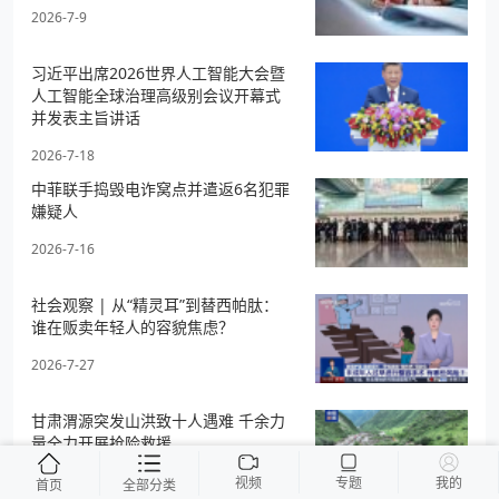
2026-7-9
习近平出席2026世界人工智能大会暨
人工智能全球治理高级别会议开幕式
并发表主旨讲话
2026-7-18
中菲联手捣毁电诈窝点并遣返6名犯罪
嫌疑人
2026-7-16
社会观察 | 从“精灵耳”到替西帕肽：
谁在贩卖年轻人的容貌焦虑？
2026-7-27
甘肃渭源突发山洪致十人遇难 千余力
量全力开展抢险救援
2026-7-27
视频
专题
我的
首页
全部分类