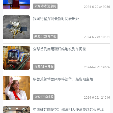
来源:参考消息网
2024-6-29
9056
我国行星探测最新时间表出炉
来源:北京青年报
2024-6-29
10521
全球首列商用碳纤维地铁列车问世
来源:科技日报
2024-6-28
19406
秘鲁总统博鲁阿尔特访华，经贸唱主角
来源:环球时报
2024-6-25
21516
中国驻韩国使馆：邢海明大使深夜赴韩火灾现