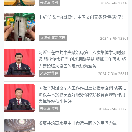
来源:新华社
2024-8-3
13716
上新“冻梨”“麻辣烫”，中国文创又叒叕“整活”了！
来源:中国新闻网
2024-8-1
12801
习近平在中共中央政治局第十六次集体学习时强
调 强化使命担当 创新思路举措 狠抓工作落实 努
力建设强大稳固的现代边海空防
来源:新华网
2024-7-31
26811
习近平对退役军人工作作出重要指示强调 切实把
退役军人接收安置好服务保障好教育管理好作用
发挥好权益维护好
来源:新华社
2024-7-29
21275
凝聚共筑高水平中非命运共同体的民间力量