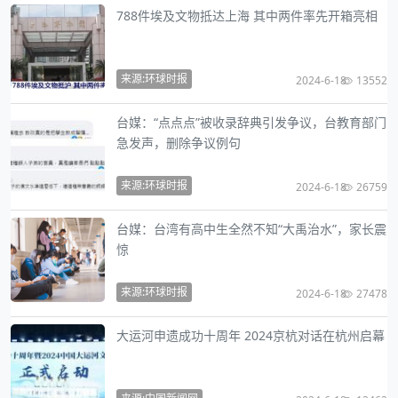
788件埃及文物抵达上海 其中两件率先开箱亮相
来源:环球时报
2024-6-18
13552
台媒：“点点点”被收录辞典引发争议，台教育部门
急发声，删除争议例句
来源:环球时报
2024-6-18
26759
台媒：台湾有高中生全然不知“大禹治水”，家长震
惊
来源:环球时报
2024-6-18
27478
大运河申遗成功十周年 2024京杭对话在杭州启幕