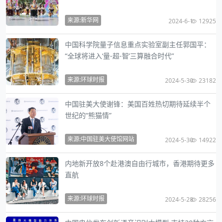
来源:新华网
2024-6-1
12925
中国科学院量子信息重点实验室副主任郭国平：
“全球将进入‘量-超-智’三算融合时代”
来源:环球时报
2024-5-30
23182
中国驻美大使谢锋：美国百姓热切期待延续半个
世纪的“熊猫情”
来源:中国驻美大使馆网站
2024-5-30
14922
内地新开放8个赴港澳自由行城市，香港期待更多
直航
来源:环球时报
2024-5-28
28256