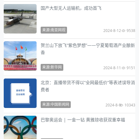
国产大型无人运输机，成功首飞
来源:南亚网视
2024-8-12
9538
贺兰山下放飞“紫色梦想”——宁夏葡萄酒产业酿新
香
来源:新华网
2024-8-11
9151
北京：直播带货不得以“全网最低价”等表述误导消
费者
来源:中国新闻网
2024-8-9
10343
巴黎奥运会 | 一金一钻 黄雅琼收获双重幸福