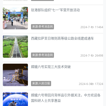
驻港部队组织“七一”军营开放活动
来源:参考消息网
2024-7-1
11464
西藏拉萨至日喀则高等级公路全线建成通车
来源:参考消息网
2024-7-1
26498
嫦娥六号实现三大技术突破
来源:人民日报
2024-6-30
17324
嫦娥六号带回月背样品引外媒关注，中方欢迎各
国科研人士共享惠益