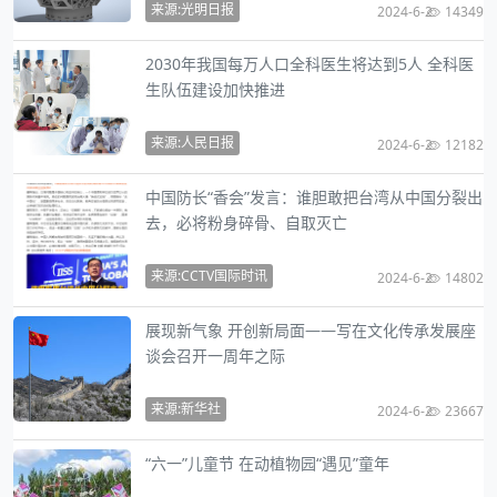
来源:光明日报
2024-6-2
14349
2030年我国每万人口全科医生将达到5人 全科医
生队伍建设加快推进
来源:人民日报
2024-6-2
12182
中国防长“香会”发言：谁胆敢把台湾从中国分裂出
去，必将粉身碎骨、自取灭亡
来源:CCTV国际时讯
2024-6-2
14802
展现新气象 开创新局面——写在文化传承发展座
谈会召开一周年之际
来源:新华社
2024-6-2
23667
“六一”儿童节 在动植物园“遇见”童年