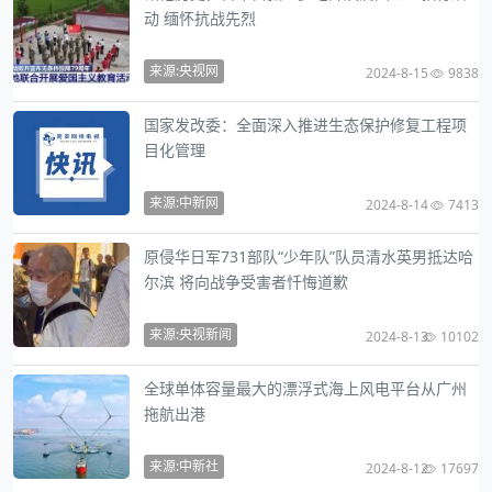
动 缅怀抗战先烈
来源:央视网
2024-8-15
9838
国家发改委：全面深入推进生态保护修复工程项
目化管理
来源:中新网
2024-8-14
7413
原侵华日军731部队“少年队”队员清水英男抵达哈
尔滨 将向战争受害者忏悔道歉
来源:央视新闻
2024-8-13
10102
全球单体容量最大的漂浮式海上风电平台从广州
拖航出港
来源:中新社
2024-8-12
17697