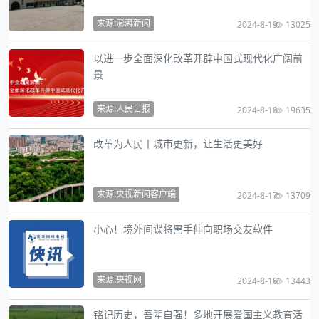
来源:澎湃新闻
2024-8-19
13025
以进一步全面深化改革开辟中国式现代化广阔前
景
来源:人民日报
2024-8-18
19635
改革为人民丨城市更新，让生活更美好
来源:央视新闻客户端
2024-8-17
13709
小心！境外间谍将黑手伸向职场交友软件
来源:央视网
2024-8-16
13443
铭记历史，吾辈自强！多地开展爱国主义教育活