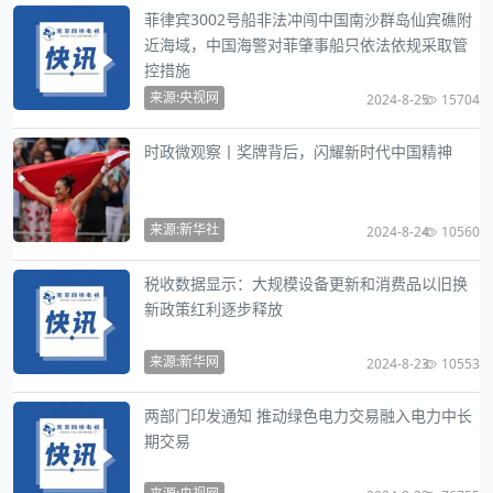
菲律宾3002号船非法冲闯中国南沙群岛仙宾礁附
近海域，中国海警对菲肇事船只依法依规采取管
控措施
来源:央视网
2024-8-25
15704
时政微观察丨奖牌背后，闪耀新时代中国精神
来源:新华社
2024-8-24
10560
税收数据显示：大规模设备更新和消费品以旧换
新政策红利逐步释放
来源:新华网
2024-8-23
10553
两部门印发通知 推动绿色电力交易融入电力中长
期交易