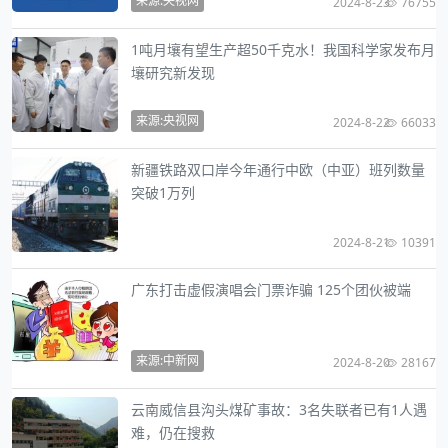
来源:央视网
2024-8-23
76755
1吨月壤有望生产超50千克水！我国科学家发布月
壤研究新发现
来源:央视网
2024-8-22
66033
新疆铁路双口岸今年通行中欧（中亚）班列数量
突破1万列
2024-8-21
10391
广东打击虚假演唱会门票诈骗 125个团伙被端
来源:中新网
2024-8-20
28167
云南威信县沟头煤矿事故：3名失联者已有1人遇
难，仍在搜救