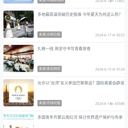
来源:中国新闻网
2024-6-18
12462
多地最高温突破历史极值 今年夏天为何这么热？
来源:光明日报
2024-6-17
8223
扎根一线 用坚守书写青春答卷
来源:南亚网视
2024-6-15
9124
允许以“台湾”名义参加巴黎奥运？国际奥委会辟谣
来源:环球时报
2024-6-14
43588
多国青年齐聚云南红河 探讨世界遗产保护与传承