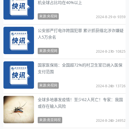
机全球占比均在40%以上
来源:央视网
2024-8-29
9359
公安部严打电诈跨国犯罪 累计抓获缅北涉诈嫌疑
人5万余名
来源:央视网
2024-8-27
10825
国家医保局：全国超72%的村卫生室已纳入医保
支付范围
来源:央视网
2024-8-26
13726
全球多地暴发疫情！至少62人死亡！专家：我国
或存在输入风险
来源:南亚网视
2024-8-26
24952