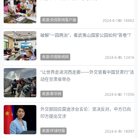
来源:央视新闻客户端
2024-6-10
16662
破解“一园两治”，看武夷山国家公园如何“答卷”？
来源:中国新闻网
2024-6-9
12416
“让世界走进河西走廊——外交官看中国甘肃行”活
动在甘肃省举办
来源:新华网
2024-6-8
11056
外交部回应莫迪涉台言论：坚决反对，中方已向
印方提出交涉
来源:环球时报
2024-6-7
18097