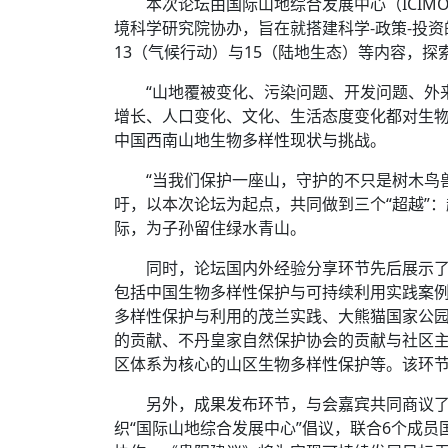
本次论坛由国际山地综合发展中心（ICI
境科学研究院协办，旨在就搭建科学-政策-投资
13（气候行动）与15（陆地生态）等内容，
“山地覆被变化、污染问题、开发问题、外
增长、人口变化、文化、生活态度变化都对生物
中国西南山地生物多样性现状与挑战。
“当我们保护一座山，守护的不只是树木鸟
吁，以本次论坛为起点，共同做到三个“超越”
际，为子孙留住绿水青山。
同时，论坛国内外经验分享环节先后展示
包括中国生物多样性保护与可持续利用实践案
多样性保护与利用的茂兰实践、大熊猫国家公
的贡献、不丹皇家自然保护协会的贡献与社区
区体系为核心的山区生物多样性保护等。该环
另外，成果发布环节，与会嘉宾共同商议了
织“国际山地综合发展中心”倡议，联合6个成