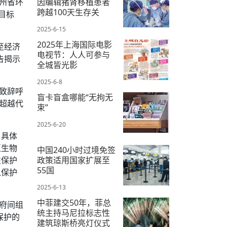
贵州省环
因编辑猪肾移植患者
跨越100天生存关
目标
2025-6-15
2025年上海国际电影
至经济
电视节：人人可参与
告揭示
全城皆光影
2025-6-8
致辞呼
盲卡盲盒哪能“无拘无
超越代
束”
2025-6-20
。具体
区生物
中国240小时过境免签
性保护
政策适用国家扩展至
55国
以保护
2025-6-13
中菲建交50年，菲总
府间组
统主持马尼拉标志性
保护的
建筑琼斯桥亮灯仪式