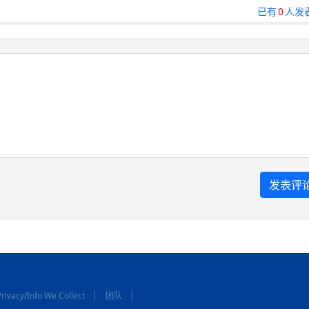
已有
0
人发
rivacy/Info We Collect
团队