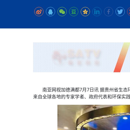
时代侨务工作指明
2026世界人工智能
政、坚守法治善治
域交通与经济
中文日益受各国重视 
会议 着力提振投资
放平衡外交积极信
社会新闻
化解局部紧张局势 
呼吁社会和谐团结
“水立方杯”中文歌
南亚网视丨中资企业
南亚网评丨纵容分裂
天山驼队3000公里
一株菌草跨越山海—
财经·三里河
法治护航民营经济
共鸣 展现文化认同
赛精彩摄影集锦（
则才是尼国长久正
关上演古今对话
丝路”实践
尼泊尔24小时连发4
体滑坡为主要灾害
在韩留学人员传承“
神舟二十三号乘组
新政百日观察：尼
丝绸之路：从驼铃再
低空安全司亮相，为
办
高效变革与程序争
的连接与当下的实
尼泊尔互动儿童剧《
加德满都春日盛景
一张圆桌映照中国
彩启迪多元视角
华夏英烈永铭心: 
动 缅怀海外烈士
平陆运河重塑广西
尼泊尔孙萨里县爆发
紧张 当地延长宵禁
泰国清迈成立“华人
低空安全司亮相 万
医护人员遇袭引发全
非紧急医疗服务
南亚网视加德满都7月7日讯 据贵州省生态
来自全球各地的专家学者、政府代表和环保实