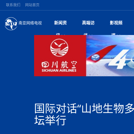
联系我们
网站首页
新闻资
高端访
影视频
南亚网络电视
今日头条
名人访谈
雪山为证 丝路有声
微电
“
讯
谈
道
纪实
风
国际新闻
全球人物
美方暂缓对伊军事打
电视
从
议即可取消开战计
局
加德满都新版交通总
视
中国新闻
创业故事
（长江十年行）金
电影
车
马 快速通道军地协
神与长江文化交融
巫
印度马哈拉施特拉邦
日
中
经济新闻
凡人故事
消费火爆出口疲软 
纪录
她
律
深耕中尼友谊 西藏
中
困境亟待破局
好评中国丨向实向
扎
缔结引领边境合作
美国促成加沙历史性
环球观察
尼泊尔取消国际藏学
宣传
始
除武装 以色列将逐
专
中
中国政策
尼电动新车市占率全
时政微观察丨以侨
深
突发：西藏林芝市墨
中
一带一路
2026“一带一路”年
微直
地近八成市场
倒
中
10千米
国际足联：对阿根
“稳”等
巴基斯坦西南部煤矿
为展开调查
持刀闯馆案进入公诉
中
南亚网评
南亚网评｜多重考验
微短
PPA审批持续停滞 
查整改
尼
尼泊尔国民议会审议
泊
国际对话“山地生物多
共识推进善治
东西问｜强晓云：“
水电投资承压
被俘尼泊尔青年讲述
推
拟提高至10万美元
日本熊本突发强震致
丝路故事
世界从中国两会探
影视资
高质量合作的“黄金
也不愿归国
面停运
青海海南州兴海县接连
南亚网评：邻国外交
坛举行
尼泊尔政府推出“真
县7个乡镇设施受损
专
图说南亚
2026年尼泊尔世
源在于国家能力赤
接单啦！“世界超市”
75年沧桑蝶变，西
一位百万卢比得主
美军称已完成最新
尔
情合影
意义？
全球华人
全国侨务工作会议在
执政百日舆情多发 
阿富汗尼姆鲁兹“丝
尼泊尔总理巴伦德拉
尼泊尔巴伦政府将分