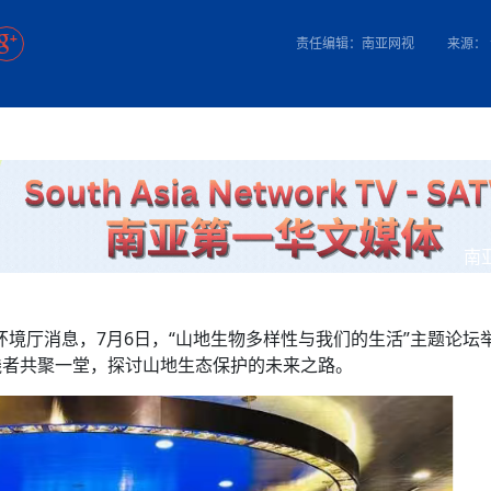
方向
大会开幕
侨胞健康
课程从“试试看”变为“抢着报”
第16届“汉语桥”世界中学生中文比
卷·双脉合流：技艺
者信心
号
投资孟加拉国以帮助它到 2041 年成为发达国家
志愿者：亚运赛场的
尼泊尔赫塔乌达举行大型集会
成锡忠
泊尔赛区比赛在加德满都举行
珍
孟加拉国表示，缅甸必须为罗兴亚人的遣返建立信
中国民族音乐会走进尼泊尔 金钟之星民乐团带来
第十七届“汉语桥” 第四届“汉语秀”
尼泊尔18名大学
耗
《中尼一家亲》微短剧主创首聚 共绘 “一带一路”
南亚网视特别推荐 | 中工国际董事
责任编辑：南亚网视
来源：
曲大赛巴西赛区收官：唤起家国
协会第五届“比亚迪杯”篮球比
活动引朝野反思 坚守一中原
“归乡”！今日叩关洛阳，丝路雄
视频：中国援尼医疗队蓝毗尼义诊：
—中国科学家林占熺的“绿色
任和安全
浓郁的中国文化体验(实况3）
赛落幕
款助力相送
友好新篇
沙特阿拉伯与孟加拉国签署合作协议，成立联合商
民网专访
东京奥运会跳高冠
行稳致远
《一周新
一）
道
暖流
“汉语桥”线上团组项目在尼泊尔开始
长篇历史小说《雪
业委员会
会前的奥运会”
2起灾害 致3死21伤 蛇咬、山
卷·双脉合流：技艺
《Jerry on Top》在尼泊尔开拍，父子档首同台引
尼泊尔上马相迪A水电站成功应对今
观众俱
五四”精神主题座谈会在首尔举
确定：朱杨柱、张志远、黎家盈
泊尔沙阿政府激进施政引争议
响到现代文明通道 穿越千年
低空经济“起飞”保驾护航
中国援尼医疗队蓝毗尼义诊：跨国界
巧艺
期待
在一个变暖的世界里，孟加拉国的服装业能“不受
验
议并存
践
气候影响”吗？
视频
甜苹果》加德满都热演 以色
组图：谷地繁花绽放，春意满盈
制造全球新坐标
中国网剧正走向“无时差”触达海外观众
多国使馆携侨界举行清明祭扫活
短视频
开放新格局
群体冲突致1死9伤 局势持续
第三届中尼
管控
华侨刘巧儿评剧社”
亿级产业“管理双翼”就位
南
2026新
国抗议 尼泊尔多家医院暂停
视频
环境厅消息，7月6日，“山地生物多样性与我们的生活”主题论坛
直播
践者共聚一堂，探讨山地生态保护的未来之路。