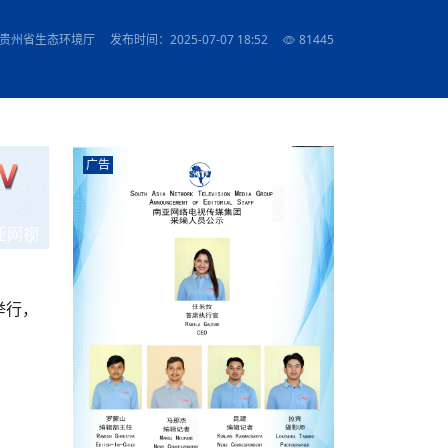
农村的发现
赞讲话（实况）
深化合作
尔代表处）
南亚网视SATV丨《米拉看中国》 第八集：广场舞
8000米之上：一位夏尔巴高山摄影师镜头中的人
赛海外预选赛尼
传承与文明共生 第六章 古道遗
南亚网视《SATV新闻会客厅》专访尼泊尔旅游局
南亚网视 SATV | 遇见环县
从教师到厨师：吉塔在加德满都推广缅甸味道
孟加拉国人被骗赴俄：合法移民沦为俄乌战场“消
选手
“无名英雄”
看世界
南亚网视 SATV |莫迪政府动作不断，对印控克什
中尼建交70周年
照片
(下)
与山
兄弟点红节：尼泊尔手足情深的神圣庆典
局长Mani Raj Lamichhane
尼泊尔赛区选拔
生今日出征大运会：在尼华侨捐
品”
马尔代夫杜拉杜环礁米德岛30吨制冰厂及50吨储
甘肃：探访祁连山——高台马营河大峡谷、小泉丹
长王博接受人
2025年米其林钥匙奖揭晓：不丹三家酒店获殊荣
 贵州省生态环境厅
发布时间：2025-07-07 18:52
81445
米尔加强控制，或最终导致印度分裂
台湾乐手牵手大陆剧团 两岸戏腔共鸣
专访喜马拉雅航空总裁周恩永：云端
南亚网视丨百年华诞：绒花（侯艳琪大使）
跨国界的公益
冰设施正式启用
南亚网视 SATV | 环州故城之沙场风云
尼泊尔“疯狂蜂蜜” ：大自然馈赠的野生灵丹妙药
霞
中文志愿者服务博卡拉中尼友谊龙舟赛
军巴希姆：“亚运会就像是奥运
闻综述》
香港卫视南亚网视《一周新闻综述》2023第23期
中尼建交七十周年南亚网
新丝路
南亚网视丨《米拉看中国》第二集 走进中国 认识
从攀登世界之巅到组织巅峰探险：强·达瓦·夏尔巴
乌鸦节：崇敬阎罗使者的传统与象征意义
实施
域天妃：尺尊公主传奇》 第七
南亚网视《SATV新闻会客厅》专访尼泊尔国际电
不丹公务员人工智能技能缺口凸显 亟需开展针对
（总第039期）
视赴青海玉树系列活动报
南亚网视｜成锡忠看世界 俄乌战争会打多久？美
中国
尼泊尔中资企业协会举办第二届“华为杯”篮球赛
与“七峰探险”的传奇
南亚网视丨百年华诞：歌唱祖国（合唱，尼泊尔博
传承与文明共生 第五章 村落藏
影节入围中国影片《巴彦查干》导演复强先生
通讯：尼泊尔费瓦湖上的龙舟赛
年最大洪峰考
性培训
乐部
CCTV-4央视海外观众俱乐部向全球华侨华人拜年
道专题
前高官已经定性，美国想实现三个战略目标
（实况3）
喜马拉雅航空开通拉萨——博克拉航
卡拉华侨人华人协会）
的公益暖流
提哈尔节（灯节）：灯火辉煌与手足情深的节日
了！
香港卫视南亚网视《一周新闻综述》2023第22期
中丝路”再添通道
南亚网视丨《米拉看中国》笫三集：浓情中国 趣
普通市民写给“巴特巴特尼”董事长明·巴杜·古隆的
赛出国际友谊 中国四川龙舟队包揽首届“中尼友谊
直播
俄乌軍事冲突
南亚网视SATV丨基辅多地爆炸：激
（总第038期）
南亚网视｜成锡忠看世界 我的联合国维和行动经
味人生
尼泊尔中资企业协会举办第二届“华为杯”篮球赛
信：您必将再次崛起，而且更加强大
南亚网视丨百年华诞：亲爱的中国我爱你（佳境，
龙舟赛”全部冠军
CCTV-4尼泊尔加德满都观众俱乐部祝全球华侨华
历-经历冲突和政变，确保中国维和人员安全
（实况2）
尼泊尔总理专机出访中国，喜马拉
尼泊尔华侨华人协会推荐）
广告
展示
《欢迎来加德满都过大年》参赛视频 探索秘境尼
成锡忠看世界
南亚网视｜成锡忠看世界 我亲历的
人新年快乐、龙年大吉！
俄乌軍事冲突专题/南亚网视国际丨
香港卫视南亚网视《一周新闻综述》2023第21期
南亚网视丨《米拉看中国》 第四集：大美中国 山
辛哈杜巴宫的故事：从烈焰到重生
中国四川龙舟队包揽首届“中尼友谊龙舟赛”双冠
泊尔
事件一：孟加拉前总统被军人暗杀
署：过去10天超150万乌克兰难民
（总第037期）
南亚网视｜成锡忠看世界 佩洛西行程未包含台
河娇娆（上）
尼泊尔中资企业协会举办第二届“华为杯”篮球赛
喜马拉雅航空荣获国际IOSA认证
媒体峰会
第三届中尼媒体峰会：新中国成立75周年恭贺视
走访慰问在尼联谊企业
南亚网视SATV丨“走访在尼联谊企业
CCTV-4主持人2024新年祝词
湾，两大细节显示，她内心并未彻底放弃访台
（实况1）
频
锟铧农业在尼打造中国式高科技示
《欢迎来加德满都过大年》参赛视频 欢迎到加德
南亚网视｜成锡忠看世界 从安倍晋
俄媒：俄军已掌控乌制空权 俄乌代
香港卫视南亚网视《一周新闻综述》2023第20期
亚网视
春恭贺片
同庆新岁·共享未来——2026新年祝福视频合辑
2022北京冬奥会
好消息！由南亚网视拍摄制作的尼
满都过春节宣传片
看暗杀工具的演变，枪支最流行却
地
（总第036期）
2024年央视春晚宣传片
南亚网视｜成锡忠看世界 佩洛西今晚抵台？美航
贺北京冬奥视频被中国外交部采用
第三届中尼媒体峰会：我爱你中国
南亚网视SATV丨“走访在尼联谊企业
母快速向台海集结，解放军得用实际行动反制
直播
丝合酒店宝石湖宾馆
南亚网视 SATV | 侯艳琪大使出席
尼泊尔华侨华人协会新年恭贺视频
哥拿巴迪砖业有限公司销售量创新
视频：加德满都大学孔子学院举办龙年春节庆祝活
南亚网视｜成锡忠看世界 斯里兰卡
停火撤军问题暂未谈拢，俄乌一致
香港卫视南亚网视《一周新闻综述》2023第19期
《2023中央广播电视总台春节联欢晚会》01（央
国援尼医疗队颁发感谢状仪式
尼泊尔滑雪健儿备战2022北京冬奥
动
第三届中尼媒体峰会：尼泊尔学生合唱“我爱你中
打算继续向中印寻求信贷支持，中
（总第035期）
视授权南亚网视直播）
举行，
回放
【直播回放-10】CEAN“比亚迪杯”篮球赛闭幕式
中共百年华诞
专家：中国共产党百年历程中与侨
国”
尼泊尔中国文化中心新年恭贺视频
南亚网视SATV丨“走访在尼联谊企业
俄媒：俄军已掌控乌制空权 俄乌代
南亚网视 SATV | 中国作家雪漠尼
第十三批援尼医疗队 传承中国医疗精
尼泊尔滑雪健儿备战2022北京冬奥
《欢迎来加德满都过大年》短视频参赛作品展播
南亚网视｜成锡忠看世界 巴基斯坦
地
小说精选》新书发布暨座谈交流会
医疗骨干
001号
第三届中尼媒体峰会：祖国颂——庆祝新中国成立
尼泊尔加德满都大学孔子学院新年恭贺视频
频发，如何破局？中方应助巴方提
【直播回放-11】CEAN“比亚迪杯”篮球赛闭幕式
中国共产党百年华诞的世界期待
75周年
闪光时间｜冬奥燃起冰雪热
“狮”书共舞，未来可期——尼文版
南亚网视SATV丨“走访在尼联谊企业
新希望尼泊尔农业经济有限公司新年恭贺视频
南亚网视｜成锡忠看世界 俄乌冲突
【直播回放-7】CEAN“比亚迪杯”篮球赛 冠亚军决
南亚网络电视丨尼泊尔华侨华人协
选》在尼泊尔捐赠活动
深耕尼泊尔市场为尼民众致富带来“新
第三届中尼媒体峰会：歌曲《天佑中华》
国一邻邦濒临崩溃，幕后推手浮出
北京2022年冬奥会和冬残奥会安全
赛（安徽开源队VS中国电建队）
共产党建党100周年王冰洁独唱《
次会议召集加强场馆安保团队建设
南亚网视 SATV |丝合酒店宝石湖
南亚网视SATV丨“走访在尼联谊企业
交通安全隐患