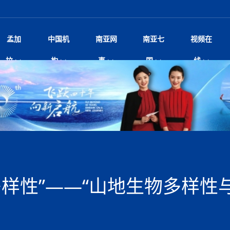
孟加
中国机
南亚网
南亚七
视频在
——南亚网视上线运营六周年
影
中国电影节”在尼泊尔首都加德满都正式开幕 《大
孟加拉头条
微电影《一缕阳光》
中国驻尼使馆
孟加拉国东南部暴雨引发洪灾滑坡 44人遇难超百
文化﹒艺术
尼泊尔雨季将至灾害风险攀升 中使
印度新闻
喜马拉雅地缘博弈
视频
拉
构
事
国
线
杀》导演兼编剧张琪接受南亚网视专访
万人受困 救援受阻
疫重要提醒
响1962年中印边
击 特朗普：美伊尽快达成协
剧
“拆改”到“经营”：中国城市更新如何在存量中破
华侨华人
22集电视剧《山海情》尼语版 第二十二集
中国文化中心
芒果促进中孟贸易关系
娱乐﹒体育
“我和中国的故事——庆祝尼泊尔中
尼泊尔新闻
特朗普为世界杯冠
新尼
深汕微电影《新生活》
划
？
立十周年”征文系列之一：中国是我
规待内阁审批 地铁BRT齐上
频丨探秘富贵车业掌舵人巫兴贵的非凡之路
孟加拉国暴发数十年来最严重麻疹疫情 死亡儿童
张茂明大使拜会尼泊尔联邦院新任副
甘肃庆阳二十一载“
沙水拍云崖暖：云南推动长征精
院
轮载初心 实干赴征程——探秘富贵车业掌舵人
旅游文化
中资企业协会
乔治亚·马洛尼抱怨孟加拉国出售劳工签证
生活﹒健康
华为深耕尼泊尔二十余年：以人才培养
巴基斯坦新闻
南亚网视《中尼一
开心
调卡壳
22集电视剧《山海情》尼语版 第二十一集
超过500人
孟加拉国智库学者访华团一行访问南亚研究所
奔赴
2026世界杯各大
微电影《东方梦》
共生
兴贵的非凡之路
展，共筑数字未来
事
2
一建筑倒塌 已致9人死亡
本搅局南海，日学者警告：日本正图谋南下将菲
“我和中国的故事——庆祝尼泊尔中
班牙包揽三大重磅
尼建交70周年系列报道十三丨南亚网视专访尼
张茂明大使拜会尼泊尔内政部长阿亚
尼泊尔数字经济陷入单向发展
片
的柜台 她的世界
娱乐体育
纪录片丨喜马拉雅情缘系列之北大的奥妮卡
华侨华人协会
巴基斯坦世界最佳保龄球阵容：阿夫里迪
本网原创
香港职业生涯协会访尼：聚焦“一带一
孟加拉国新闻
长篇历史小说《雪
新旅
宾打造成桥头堡
“如果我没有戒酒，我就不可能成为一名作家”
立十周年”征文
阿里代表团访尼圆满收官 友城
友好论坛主席高亮先生
22集电视剧《山海情》尼语版 第二十集
孟加拉国宣布2月举行议会选举 为去年政治动荡后
“中国正在帮助孟加拉国实现梦想”（共创繁荣发展
散记丨八载风雪归
微电影《少年突击队》
业故事
卷·双脉合流：技艺
新向优向绿，中国经济一路向前
根异国，仁心不改--专访尼泊尔华侨友好医院创
南亚网视“2026年新年恭贺视频”免
全球首个！马尔代夫
开启发展新篇
裁军协议 哈马斯同意全面解
首次全国投票
新时代）
中国动画产业，从“
外交部发言人就尼泊尔联邦议会众议
研究会研讨会 重申坚持一个
片
生活健康
定制专属纸巾，助力品牌形象升级｜A.B.C.paper
加大孔子学院
港媒：榴莲成为中国年轻消费者时尚选择
中国驻尼使馆
第25届“汉语桥”世界大学生中文比
斯里兰卡新闻
巧
本网
人夏琛琛
纪录片丨喜马拉雅情缘系列之博克拉的“中江表哥”
孟加拉国世界杯任务开始
向在尼中资机构及企业）
步撤军
访尼人权委员会委员比肯·K·达瓦迪莉莉·塔帕：
北京希望吸引更多孟加拉国游客来中国旅游
铭记历史守望和平｜“我的南京”主题
尼建交70周年系列报道十二丨南亚网视专访尼
22集电视剧《山海情》尼语版 第十九集
问
尼泊尔廓尔喀乡村
微电影《我们的答案》
尼泊尔定制服务
选赛圆满落幕
球第二 中国新能源车垄断当
尼泊尔蓝毗尼首届“国际和平节”活动
为桥，同心筑梦
度复盘国家治理危机：政策脱离民生 粗暴执法
中国文化中心隆重开幕
生死时速！毒蛇完成
脱县发生4.6级地震 震源深度
文化教育协会会长哈利仕博士
孟加拉国调整进口政策，服装制造商预计出口额将
王炯会见孟加拉国北达卡市市长阿提库·伊斯拉姆
织
享年101岁，全球
度候选汉字发布 包括“睦”“联”
播
人物访谈
特大孔子学院
国家电投五凌电力控股的孟加拉国首个综合智慧能
成都大运会
特里布文大学孔子学院作品 荣获 “最・
马尔代夫新闻
（成都大运会）外
新闻会
达卡周六早上空气质量中等
长篇历史小说《雪
逼民众走向极端
国藏族创业者在尼泊尔的咖啡梦想
纪录片丨喜马拉雅情缘系列之尼泊尔“老广”杰克
穆斯塔菲兹在上一场比赛中创保龄球胜利纪录
中铁二局尼泊尔军方公路十标项目部
廷足协在世界杯上的违规违纪行
额外增加50亿美元
孟加拉旅游产业现状
22集电视剧《山海情》尼语版 第十八集
张茂明大使拜会尼泊尔外秘拉伊
源项目开工
频征集活动特等奖
证中国发展奇迹
爆炸致34名矿工死亡
尼泊尔锐达股份有限公司——合成轻钢树脂瓦
“汉语桥”尼泊尔赛区决赛圆满落幕，
卷·双脉合流：技艺
激情 篝火欢歌庆元旦
尼泊尔首届“中国新年”系列庆祝活动
阶段 外交部再次敦促日方彻
柏林中国文化中心举办诗歌诵读会《
英媒：不要把童年创
尼建交70周年系列报道十一丨南亚网视专访尼
奇葩的孟加拉：女性执政，性交易却合法化，工人
千年典籍赋能中尼
“苏超”冠军奖杯，
接踵而至 巴伦政府亟需凝聚
剧
视频新闻
20集微短剧《爱在加德满都》第2集
援尼医疗队
嫦娥六号暴雨中起飞，诠释嫦娥奔月之美！
杭州亚运会
中国援尼医疗队协调捐赠新车 助力
不丹新闻
境外媒体：杭州亚
中国甘
莎摘得桂冠
巧
尼泊尔281个水电项目遇阻 万亿
“Vinnata”品牌开启征程
泊尔新锐政坛女性高塔姆履职百日谈：大刀阔斧
纪录片丨喜马拉雅情缘系列之幸福的“中间人”
谢哈布丁当选孟加拉国新任总统
天》
航空乘客权利法案 空难赔偿
尔华人华侨协会 促统会 会长
孟加拉国登革热死亡病例升至283例，专家预警11
每天流汗又流血
卡拉姆·阿里90 岁高龄仍不戴眼镜看报纸
《佛国记》于蓝毗
样性”——“山地生物多样性
院提升服务能力
中国—中亚精神”如何照亮区域
历史首次！孟加拉帕德玛大桥铁路连接线传来好消
第23届“汉语桥”世界大学生中文比
大运会给成都市民
俄乌战场经历 坦言宁愿返俄
穆萨货运双线开通！响应全球，携手开启新篇章
司法改革 深耕青年政治传承
南航与文旅机构共庆中国旅游日，深
青海省玉树藏族自治州商务考察团到
多人受伤 列车脱轨、交通全
月后仍处高风险期
冬天，真不建议你
寻发展确定性
讯
图说孟加拉
续集热潮席卷尼泊尔影坛：是故事延续还是单纯逐
中国在尼企业
专访：世界贸易组织官员关注孟加拉国脱离最不发
拉萨⇌加德满都直飞航班每周一班
百年
时代”？
20集微短剧《爱在加德满都》第1集
息
南亚网视祝大家新年快乐：砥砺前行，再创辉煌！
区）决赛圆满落幕
第24届“汉语桥”尼泊尔赛区决赛收官
长篇历史小说《雪
孟加拉国第一座现代化大型污水处理厂竣工 中
作
发生5.7级、5.8级地震 全
纪录片丨喜马拉雅情缘系列之弄堂里的尼泊尔餐厅
12月28日孟加拉国首条轻轨正式开通
斯里兰卡中国文化中心图书馆正式对
胖）
潮评丨“史上最好的
利？
达国家平稳过渡
反复陷入僵局 尼泊尔困局根
援尼医疗队首批中医设备及"侨胞药箱
庆山夺冠
卷·双脉合流：技艺
成都大运会｜尼泊
实账单百万富翁计划” 每日诞生
南亚网视新闻会客厅片头
方：“一带一路”倡议造福伙伴国又一例证
 暂无人员伤亡
访丨塞中经贸合作迈向产业链深度融合——访塞
尼泊尔武术运动员今日启程赴中国湖
“心向远方”？
界小姐冠军出炉 新晋佳丽同台温
米拉看
字
义乌“焕新”开市
诊疗中心服务能力温情双升级
藏发展之路为何具有世界借鉴
孟加拉国的能源计划因燃料危机而面临天然气困境
视频：尼泊尔层峦叠嶂的朱加尔雪山
第22届“汉语桥”世界大学生中文比
巧
看大熊猫
一轮对伊朗的打击行动
维亚工商会主席查代日
绿茵驰骋展英姿 白衣守护践仁心—
赛前强化训练和交流学习
喜马拉雅航空开通拉萨-加德满都直
重举行
加大孔院举办“儒韵华彩”文化周 开
异域味蕾碰撞 瞬间穿越故乡——汉源餐厅
尼泊尔纪录片《从零到8848》亚特兰大首映 聚焦
“中国正在帮助孟加拉国实现梦想”
孟加拉国反对派不参加下届大选
中尼友谊足球赛
印度代表队奖牌数
京召开 习近平重要指示为新
娱乐
尼泊尔各界呼吁理性看待施
绸之路桥”完工 投入使用提升区
河北第16批援尼医疗队加德满都义
李尚福会见孟加拉国海军参谋长
视频 | 美丽的村庄“多拉乐加特”
新篇章
长篇历史小说《雪
成都大运会：尼泊
·沙阿主持召开资本市场高层
别会见中印两国驻尼大使 释
最短登顶路线与气候议题
喜马拉雅航空正式复航重庆=加德满