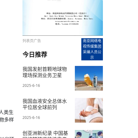
【直播回放-8】CEAN“比亚迪杯”篮球赛 冠亚军决
南亚网络电视丨尼泊尔华侨华人协
走访红狮希望 恰逢企业为员工生日
赛（安徽开源队VS中国电建队）
共产党建党100周年大合唱《我爱
尼泊尔丝合酒店宝石湖宾馆今日开
【直播回放-9】CEAN“比亚迪杯”篮球赛闭幕式
尼泊尔中资企业协会、华侨华人协
泊尔报纸发表建党百年专版
列表页广告
南亚网络电
视传媒集团
采编人员公
今日推荐
示
我国发射首颗地球物
理场探测业务卫星
2025-6-16
我国血液安全总体水
平位居全球前列
人类生
2025-6-16
物多样
创亚洲新纪录 中国基