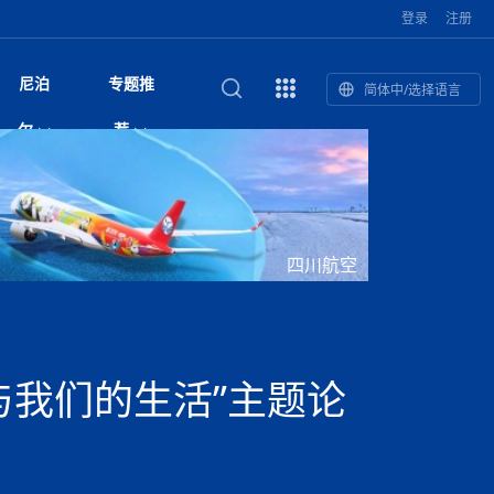
登录
注册
尼泊
专题推
简体中/选择语言
馆发布安全防
复盘：尼印关系转折如何间接影
综合
印度“蟑螂运动”升级：万名学生无视禁令游行 警方
尼泊尔头条
视频| 中国驻尼泊尔使馆举办招待会 隆重庆祝中
首届中尼媒体峰会
尼泊尔内政部长古隆坦言：任职4个月“没能好好工
“首届中尼媒体峰会”系列报道六：
尔
荐
境局势
催泪瓦斯驱散致180人受伤
国人民解放军建军99周年
作”
助农致富
国文化中心成
军西班牙队颁奖
泊尔
华为尼泊尔公司举办2026 科技前沿：媒体对话 助
综合新闻
视频| 南亚网视航拍加德满都：蓝花楹怒放的城市
2023年中尼投资与经贸论
印度陆军总司令将访尼 尼泊尔将授予其荣誉军官
中尼投资与经贸论坛举办：总理普
的第二故乡
力尼泊尔数字化转型
坛
军衔
吉祥灯揭幕
主席班达里
香”约：一座城与一枚香包双向
美国男子涉嫌非法越境进入尼泊尔 在印尼边境被
视频| “锦绣天府·安逸四川”文旅交流座谈会在尼泊
尼泊尔纳税人激励计划首期抽奖揭晓 消费者购物
“首届中尼媒体峰会”系列报道四：凝
赋能ICT发
家亲》摄制组志愿者演员招聘启
奇谈
巴基斯坦卡拉奇购物中心发生重大火灾 已致至少
旅游头条
晓谈天下丨美国人类学者马立安：深圳精神就是
世界第12高峰布洛阿特峰突发雪崩 知名登山家普
奖项出炉！罗德里斩获金球奖 西
捕
尔加德满都成功举办
视频| 加德满都东出口大升级! 苏雅尔维纳亚克至
250卢比喜中100万卢比大奖
进中尼友好
1人死亡
“闯”
中尼友谊龙舟赛
尔萨带队团队失联
国文化中心成
荣誉
尼泊尔巴克塔普尔 新年迎来旅游高峰
杜利凯尔六车道高速加速建设中
尼泊尔拟扩大国家服务团训练范围 8至12年级学生
尔
路”合作与创
域天妃：尺尊公主传奇》 第七
游眼
孟加拉前总理卡莉达·齐亚因病情“非常危急”入院治
徒步旅行
走进蓝毗尼：探寻佛陀诞生地的和平与宁静
尼泊尔春季徒步热升温 官方呼吁加强环保与安全
可自愿参加
雪域，两度西行赴拉萨
印度下调汽油、柴油及航空煤油出口关税 新税率6
视频|湖北十堰绿松石文化展西安举办：一石牵秦
尼泊尔加德满都加强控烟措施 保障公众健康和无
“首届中尼媒体峰会”系列报道五：尼
四川航空
传承与文明共生 第九章 金顶凝
疗
成都大运会
意识
费发布启事（面
正式实施“世代禁烟令”
开普省安全部队与巴塔恐怖分子冲突升级，造成民
南亚网络电视丨特朗普称如果选举人团投票给拜
高院裁决倒逼产业转型 奇特旺大象骑游存废引争
默默无闻”到全球竞争者
月1日起生效
尼泊尔经济运行简报，金融承压与发展调整并行
楚 青绿赴长安
视频| 朱红漫天：尼泊尔新年最“红”的节日
烟消费环境
带一路”
院选举答记者
赛尼泊尔赛区预
原创
斯里兰卡监狱爆发帮派大乱斗 已致25死百余人受
上榜酒店
尼泊尔迎来正宗中国味：福盛中餐厅盛大开业
加德满都旅馆：泰美尔区的传奇与地标
众大规模逃离家园
登，他将离开白宫
视频| 千年雨神巡游：尼泊尔拉托·马钦德拉纳特
议 伦理保护与地方民生两难博弈
展览在尼泊尔
救护车变“运毒车” 尼泊尔科西省大麻走私问题引关
行：故土羁绊与青年外流困境交
伤 军方紧急入驻维稳
杭州亚运会
纪实
孟加拉国土豆供过于求，价格跌破每公斤20塔卡
节的信仰与狂欢
木斯塘——从外国人的目的地，到如今尼泊尔人的
“致命一击”有多快
注
最长寿奥运冠军离世
印度多地遭遇极端热浪 新德里气温突破45°C
斯瓦米倡议设立瑜伽部 尼泊尔部长调侃“让腐败分
视频| 英国知名美妆品牌 The Body Shop 在帕坦
视频| 曾经打碟的手 如今签署逮捕令：苏丹·古隆
尼泊尔油罐车为避让野鹿侧翻起火 消防一小时成
“首届中尼媒体峰会“系列报道三：共
孔院” 短视
国记者看大运：通过体育赛事见
客厅
马尔代夫旅游业势头强劲：入境游客突破180万 中
吃喝玩乐
南亚网视《SATV新闻会客厅》专访喜马拉雅航空
加德满都迎来夜生活新地标：XO俱乐部树立全新
域天妃：尺尊公主传奇》 第七
南亚网视衷心祝愿尼泊尔人民以及全球尼泊尔朋友
旅游热土​
加德满都泰米尔雅乐轩酒店荣获环境管理认证
：趣味竞技燃
巴基斯坦削减LNG进口：取消21船合同并寻求卡
南亚网络电视丨亚洲最穷的国家不丹-拿10元人民
尼泊尔马南县：雪山、圣湖与古寺交织的高原秘境
子去冥想”
Labim Mall 正式开业
的逆袭传奇
功控制火势
演绎中尼感人故事
国仍是最大客源国
总裁周恩永：云端架虹桥 翼展新丝路
第二届中尼媒体峰会专题
标杆
安艺青、陈俐
传承与文明共生 第八章 塔基藏
斯里兰卡百年最强飓风致茶园成“荒地” 工人生计受
们德赛节快乐！
纪实
塔尔供气调整
孟加拉辍学率上升令人担忧
币，在不丹能干什么
南亚网视SATV｜探访加德满都文殊菩萨修行地勋
春天吞噬了冬
伤留在“记忆阁楼”
尼泊尔丹库塔警方查获647公斤大麻 两名涉案人员
文明互鉴 首部直译尼泊尔文版
南京造！
影星维杰“逆袭”登顶！印度一邦政坛迎来大洗牌
尼泊尔肿瘤医
运在欢庆与惜别中落幕
肃环县
不丹举办2025全球和平祈祷节
图说尼泊尔
南亚网视 SATV | 甘肃环县3 3米大锅烹煮66只
山体滑坡地区搜救行动正在进行中
重挫
部（猴庙）感悟朝圣之旅
来尼泊尔徒步为什么购买保险至关重要？
探索奢华：加德满都附近的顶级度假村
被捕
尼泊尔持续暴雨致全境交通瘫痪 多条国道关闭 数
尼正式首发
尼泊尔比拉德讷格尔一实习医生坠楼身亡
从雪域高原到尼泊尔：第三届“石榴籽杯”草原足球
【视频】尼泊尔新政府成立以来，都做了些什么？
尼泊尔本财年发力稳就业 计划创造十万岗位 重拳
“首届中尼媒体峰会”系列报道二：
与我们的生活”主题论
羊，你想不想来一口？
尼泊尔中国新年系列庆祝
赛（尼泊尔赛
带来激情与欢乐
印度洋稳定成为马澳第二次高级官员会谈首要议题​
南亚网视《SATV新闻会客厅》专访中国著名导演
Alev Kebab Sultanate 尼泊尔第一家土耳其中东
​释迦牟尼佛诞辰2569周年：千年智慧的当代回响
化中尼文旅合
访尼泊尔
巴基斯坦旁遮普省遭严重雾霾侵袭，多城空气质量
安徽凌家滩文化图片展在孟加拉国开幕
南亚网络电视丨为何中丹边境通婚普遍？看了不丹
百游客被困
吃太多烤红薯（不是因为容易
邀请赛6月20日山南启幕，跨国球队共逐绿茵
整治海外务工诈骗
结硕果
华诞
尼泊尔节日
南亚网视丨百年华诞：草原上升起不落的太阳（关
话动
一个无需择日的吉日：走进尼泊尔的Akshaya
谢飞先生
风味餐厅
风自山谷北--中国甘肃摄影家尼泊尔摄影展览
 加都大学苏
域天妃：尺尊公主传奇》 第七
斯里兰卡飓风死亡人数超过200人
达危险水平
姑娘真实生活，难怪想嫁到中国！
南亚网视SATV丨尼泊尔博达纳大佛塔
探索喜马拉雅山：尼泊尔徒步指南系列 - 系列 I
瓦尔纳巴斯博物馆酒店（Varnabas Museum
外开放
一届亚运会”闭幕，未来，何以
不丹帕罗嘎查乡向日葵产量占全国一半 农户盼增
尼泊尔拉利特普尔市 客车撞上高架桥致1死19伤
利宁，中国水电十一工程局上马相迪电站运维项
Tritiya
"抵尼 加都
南亚网视 SATV | 环州故城！环县
传承与文明共生 第七章 寺壁藏
尔乒乓球选手：中国队太强，想
马尔代夫实施“世代烟草禁令” 教育部长称开创全球
视频 | 中华人民共和国成立75周年庆祝活动在多
hotel）今天开业
州参加亚运会
孟加拉国登革热感染病例超1.5万 死亡58人
大型榨油设备
11次登顶珠峰刷新女性纪录！“山地女王”拉克巴·
中国
旅游故事
目）
外国青年“看中国” 巴西圣保罗大学教授-向世界展
第三届中尼媒体峰会
尼泊尔登顶传奇明玛·夏尔巴：从登山者到行业引
赛在加德满都隆
先例
南亚网视 SATV | 加德满都市展开河道垃圾清理活
加德满都“中国美食城”盛大开业 带来地道中餐与超
最美尼泊尔风景图
斯里兰卡铁路系统迎变革：内阁决议招聘女性担任
国举办
—医疗队护航
飞航线
夏巴兹总理将派遣巴基斯坦青年赴沙特参与“2030
南亚网络电视丨印军闯下弥天大祸！机枪扫射联合
南亚网络电视丨中国版的“马尔代夫”，海水清澈风
夏尔巴：荣光背后是半生漂泊与坚韧重生
23名登山者成功登顶乔戈里峰
示不一样的中国
领者 珠峰登山经济重回本土掌控
【相约帕坦杜巴广场】卡蒂克舞节：尼泊尔最古老
动 改善河道生态环境
南亚网视 SATV | 秒懂！环州故城的“由来”
值体验
启中尼文化交流
司机、站长等核心岗位
愿景”项目
国车队，或永久失去入常资格
景如画，宛如画中世界
木斯塘圣塔玛尼酒店被评为“2024最佳新酒店”
破百，印度总理莫迪点赞
不丹赌博与线上诈骗问题严峻 政府加强打击但挑
体育
中尼龙舟赛
视频| 从城市漫步到乡村漫步：外国创作者在中国
喜马拉雅航空
中尼友谊龙舟赛新闻发布会：中国驻尼使馆王欣参
中尼航线迎新契机 喜马拉雅航空与
南亚网视丨百年华诞：少年（合唱，中国电建尼泊
的文化舞蹈盛典，延续三百年的信仰与艺术
诊：温情守护
域天妃：尺尊公主传奇》 第七
尔参赛队员武术比赛赢得喝彩
马尔代夫实施“世代禁烟令” 外国游客也需遵守
第 10 届纹身大会4 月 7 日-9 日在加德满都举行
视频：第16届“汉语桥”世界中学生中文比赛 一号
都
战仍存