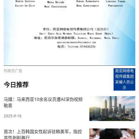
列表页广告
南亚网络电
视传媒集团
采编人员公
今日推荐
示
马媒：马来西亚10余名议员遭AI深伪视频
勒索
2025-9-16
首次！上百韩国女性起诉驻韩美军，指控
其性剥削暴行