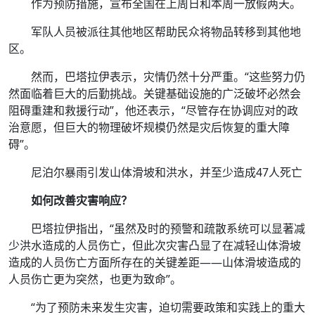
作为预防措施，宣布全国在上周日和本周一放假两天。
军队人员被派往其他地区帮助民众将物品转移到其他地
区。
然而，巴塔拉伊表示，灾情仍然十分严重。“这些努力仍
然面临着巨大的后勤挑战。关键基础设施的广泛破坏必然会
阻碍重建和救援行动”，他还表示，“尽管存在协调应对的政
治意愿，但巨大的物理破坏规模仍然是灾后恢复的重大障
碍”。
尼泊尔暴雨引发山体滑坡和洪水，并至少造成47人死亡
如何改善灾害响应？
巴塔拉伊指出，“虽然及时的预警和疏散系统可以显著减
少洪水造成的人员伤亡，但此次灾害凸显了在减轻山体滑坡
造成的人员伤亡方面所存在的关键差距——山体滑坡造成的
人员伤亡更为突然，也更为致命”。
“为了预防未来发生灾害，迫切需要政策和实践上的重大