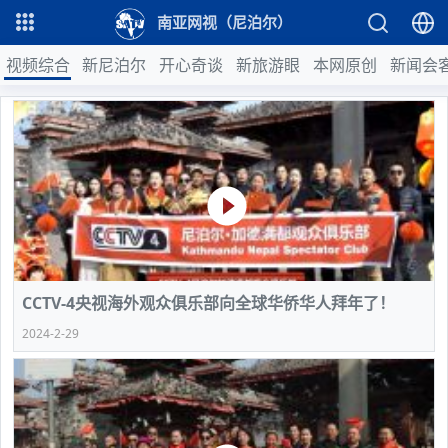
南亚网视（尼泊尔）
视频综合
新尼泊尔
开心奇谈
新旅游眼
本网原创
新闻会
CCTV-4央视海外观众俱乐部向全球华侨华人拜年了！
2024-2-29