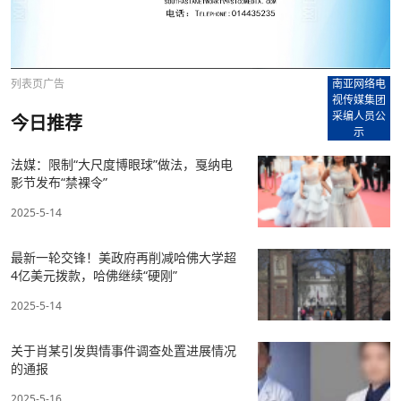
列表页广告
南亚网络电
视传媒集团
采编人员公
今日推荐
示
法媒：限制“大尺度博眼球”做法，戛纳电
影节发布“禁裸令”
2025-5-14
最新一轮交锋！美政府再削减哈佛大学超
4亿美元拨款，哈佛继续“硬刚”
2025-5-14
关于肖某引发舆情事件调查处置进展情况
的通报
2025-5-16