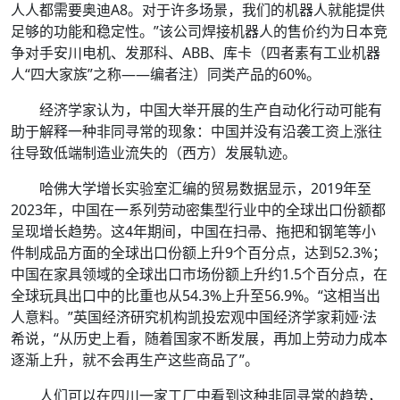
人人都需要奥迪A8。对于许多场景，我们的机器人就能提供
足够的功能和稳定性。”该公司焊接机器人的售价约为日本竞
争对手安川电机、发那科、ABB、库卡（四者素有工业机器
人“四大家族”之称——编者注）同类产品的60%。
经济学家认为，中国大举开展的生产自动化行动可能有
助于解释一种非同寻常的现象：中国并没有沿袭工资上涨往
往导致低端制造业流失的（西方）发展轨迹。
哈佛大学增长实验室汇编的贸易数据显示，2019年至
2023年，中国在一系列劳动密集型行业中的全球出口份额都
呈现增长趋势。这4年期间，中国在扫帚、拖把和钢笔等小
件制成品方面的全球出口份额上升9个百分点，达到52.3%；
中国在家具领域的全球出口市场份额上升约1.5个百分点，在
全球玩具出口中的比重也从54.3%上升至56.9%。“这相当出
人意料。”英国经济研究机构凯投宏观中国经济学家莉娅·法
希说，“从历史上看，随着国家不断发展，再加上劳动力成本
逐渐上升，就不会再生产这些商品了”。
人们可以在四川一家工厂中看到这种非同寻常的趋势，