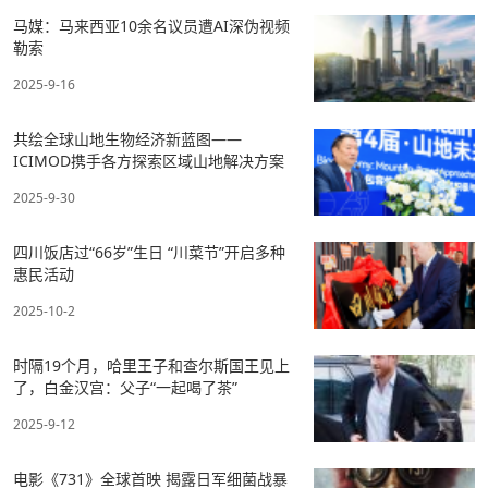
马媒：马来西亚10余名议员遭AI深伪视频
勒索
2025-9-16
共绘全球山地生物经济新蓝图——
ICIMOD携手各方探索区域山地解决方案
2025-9-30
四川饭店过“66岁”生日 “川菜节”开启多种
惠民活动
2025-10-2
时隔19个月，哈里王子和查尔斯国王见上
了，白金汉宫：父子“一起喝了茶”
2025-9-12
电影《731》全球首映 揭露日军细菌战暴