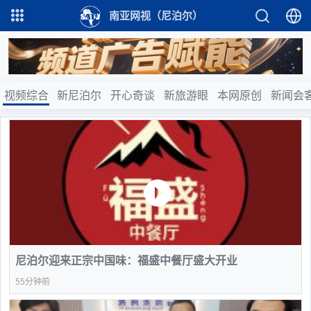
南亚网视（尼泊尔）
视频综合
新尼泊尔
开心奇谈
新旅游眼
本网原创
新闻会
尼泊尔迎来正宗中国味：福盛中餐厅盛大开业
55分钟前