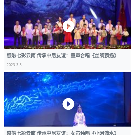
感触七彩云南 传承中尼友谊：童声合唱《丝绸飘扬》
2023-3-8
感触七彩云南 传承中尼友谊：女声独唱《小河淌水》