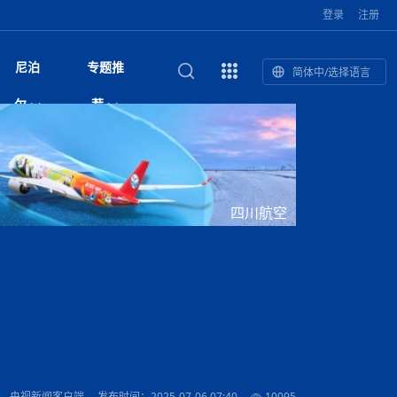
登录
注册
尼泊
专题推
简体中/选择语言
馆发布安全防
复盘：尼印关系转折如何间接影
综合
印度“蟑螂运动”升级：万名学生无视禁令游行 警方
尼泊尔头条
视频| 中国驻尼泊尔使馆举办招待会 隆重庆祝中
首届中尼媒体峰会
尼泊尔加德满都加强控烟措施 保障公众健康和无
“首届中尼媒体峰会”系列报道六：
尔
荐
境局势
催泪瓦斯驱散致180人受伤
国人民解放军建军99周年
烟消费环境
助农致富
国文化中心成
军西班牙队颁奖
泊尔
华为尼泊尔公司举办2026 科技前沿：媒体对话 助
综合新闻
视频| 南亚网视航拍加德满都：蓝花楹怒放的城市
2023年中尼投资与经贸论
尼泊尔拉利特普尔市 客车撞上高架桥致1死19伤
中尼投资与经贸论坛举办：总理普
的第二故乡
力尼泊尔数字化转型
坛
吉祥灯揭幕
主席班达里
香”约：一座城与一枚香包双向
美国男子涉嫌非法越境进入尼泊尔 在印尼边境被
视频| “锦绣天府·安逸四川”文旅交流座谈会在尼泊
尼泊尔油罐车为避让野鹿侧翻起火 消防一小时成
“首届中尼媒体峰会”系列报道四：凝
赋能ICT发
家亲》摄制组志愿者演员招聘启
奇谈
巴基斯坦卡拉奇购物中心发生重大火灾 已致至少
旅游头条
晓谈天下丨美国人类学者马立安：深圳精神就是
世界第12高峰布洛阿特峰突发雪崩 知名登山家普
奖项出炉！罗德里斩获金球奖 西
捕
尔加德满都成功举办
视频| 加德满都东出口大升级! 苏雅尔维纳亚克至
功控制火势
尼泊尔医学教育委员会领导层空缺致入学考试停滞
进中尼友好
1人死亡
“闯”
中尼友谊龙舟赛
尔萨带队团队失联
国文化中心成
荣誉
尼泊尔巴克塔普尔 新年迎来旅游高峰
杜利凯尔六车道高速加速建设中
约6万考生面临不确定性
尔
路”合作与创
域天妃：尺尊公主传奇》 第七
游眼
孟加拉前总理卡莉达·齐亚因病情“非常危急”入院治
徒步旅行
走进蓝毗尼：探寻佛陀诞生地的和平与宁静
尼泊尔春季徒步热升温 官方呼吁加强环保与安全
雪域，两度西行赴拉萨
印度下调汽油、柴油及航空煤油出口关税 新税率6
视频|湖北十堰绿松石文化展西安举办：一石牵秦
尼泊尔本财年发力稳就业 计划创造十万岗位 重拳
“首届中尼媒体峰会”系列报道五：尼
四川航空
传承与文明共生 第九章 金顶凝
疗
成都大运会
意识
费发布启事（面
正式实施“世代禁烟令”
开普省安全部队与巴塔恐怖分子冲突升级，造成民
南亚网络电视丨特朗普称如果选举人团投票给拜
高院裁决倒逼产业转型 奇特旺大象骑游存废引争
默默无闻”到全球竞争者
月1日起生效
尼泊尔经济运行简报，金融承压与发展调整并行
楚 青绿赴长安
视频| 朱红漫天：尼泊尔新年最“红”的节日
整治海外务工诈骗
尼泊尔外交部首办“知识论坛” 推动学术研究与外交
带一路”
院选举答记者
赛尼泊尔赛区预
原创
斯里兰卡监狱爆发帮派大乱斗 已致25死百余人受
上榜酒店
尼泊尔迎来正宗中国味：福盛中餐厅盛大开业
加德满都旅馆：泰美尔区的传奇与地标
众大规模逃离家园
登，他将离开白宫
视频| 千年雨神巡游：尼泊尔拉托·马钦德拉纳特
议 伦理保护与地方民生两难博弈
展览在尼泊尔
决策深度融合
行：故土羁绊与青年外流困境交
伤 军方紧急入驻维稳
杭州亚运会
纪实
孟加拉国土豆供过于求，价格跌破每公斤20塔卡
节的信仰与狂欢
木斯塘——从外国人的目的地，到如今尼泊尔人的
“致命一击”有多快
最长寿奥运冠军离世
印度多地遭遇极端热浪 新德里气温突破45°C
斯瓦米倡议设立瑜伽部 尼泊尔部长调侃“让腐败分
视频| 英国知名美妆品牌 The Body Shop 在帕坦
视频| 曾经打碟的手 如今签署逮捕令：苏丹·古隆
尼泊尔绝食护士抗议进入第五天 卫生部长回应并
“首届中尼媒体峰会“系列报道三：共
孔院” 短视
国记者看大运：通过体育赛事见
客厅
马尔代夫旅游业势头强劲：入境游客突破180万 中
吃喝玩乐
南亚网视《SATV新闻会客厅》专访喜马拉雅航空
加德满都迎来夜生活新地标：XO俱乐部树立全新
域天妃：尺尊公主传奇》 第七
南亚网视衷心祝愿尼泊尔人民以及全球尼泊尔朋友
旅游热土​
加德满都泰米尔雅乐轩酒店荣获环境管理认证
：趣味竞技燃
巴基斯坦削减LNG进口：取消21船合同并寻求卡
南亚网络电视丨亚洲最穷的国家不丹-拿10元人民
尼泊尔马南县：雪山、圣湖与古寺交织的高原秘境
子去冥想”
Labim Mall 正式开业
的逆袭传奇
承诺继续谈判
尼泊尔警方破获非法国际电话转接案 四人涉嫌网
演绎中尼感人故事
国仍是最大客源国
总裁周恩永：云端架虹桥 翼展新丝路
第二届中尼媒体峰会专题
标杆
安艺青、陈俐
传承与文明共生 第八章 塔基藏
斯里兰卡百年最强飓风致茶园成“荒地” 工人生计受
们德赛节快乐！
纪实
塔尔供气调整
孟加拉辍学率上升令人担忧
币，在不丹能干什么
南亚网视SATV｜探访加德满都文殊菩萨修行地勋
春天吞噬了冬
伤留在“记忆阁楼”
络博彩被捕
文明互鉴 首部直译尼泊尔文版
南京造！
影星维杰“逆袭”登顶！印度一邦政坛迎来大洗牌
尼泊尔肿瘤医
运在欢庆与惜别中落幕
肃环县
不丹举办2025全球和平祈祷节
图说尼泊尔
南亚网视 SATV | 甘肃环县3 3米大锅烹煮66只
山体滑坡地区搜救行动正在进行中
重挫
部（猴庙）感悟朝圣之旅
来尼泊尔徒步为什么购买保险至关重要？
探索奢华：加德满都附近的顶级度假村
尼泊尔持续暴雨致全境交通瘫痪 多条国道关闭 数
尼正式首发
尼泊尔比拉德讷格尔一实习医生坠楼身亡
从雪域高原到尼泊尔：第三届“石榴籽杯”草原足球
【视频】尼泊尔新政府成立以来，都做了些什么？
尼泊尔乡域冲突引舆论乱象 多家媒体社交账号传
“首届中尼媒体峰会”系列报道二：
羊，你想不想来一口？
尼泊尔中国新年系列庆祝
赛（尼泊尔赛
带来激情与欢乐
印度洋稳定成为马澳第二次高级官员会谈首要议题​
南亚网视《SATV新闻会客厅》专访中国著名导演
Alev Kebab Sultanate 尼泊尔第一家土耳其中东
​释迦牟尼佛诞辰2569周年：千年智慧的当代回响
化中尼文旅合
访尼泊尔
巴基斯坦旁遮普省遭严重雾霾侵袭，多城空气质量
安徽凌家滩文化图片展在孟加拉国开幕
南亚网络电视丨为何中丹边境通婚普遍？看了不丹
百游客被困
吃太多烤红薯（不是因为容易
邀请赛6月20日山南启幕，跨国球队共逐绿茵
播煽动性内容遭整治
网传涉宗教国策协议引争议 尼泊尔官方紧急辟
结硕果
华诞
尼泊尔节日
南亚网视丨百年华诞：草原上升起不落的太阳（关
话动
一个无需择日的吉日：走进尼泊尔的Akshaya
谢飞先生
风味餐厅
风自山谷北--中国甘肃摄影家尼泊尔摄影展览
 加都大学苏
域天妃：尺尊公主传奇》 第七
斯里兰卡飓风死亡人数超过200人
达危险水平
姑娘真实生活，难怪想嫁到中国！
南亚网视SATV丨尼泊尔博达纳大佛塔
探索喜马拉雅山：尼泊尔徒步指南系列 - 系列 I
瓦尔纳巴斯博物馆酒店（Varnabas Museum
外开放
一届亚运会”闭幕，未来，何以
不丹帕罗嘎查乡向日葵产量占全国一半 农户盼增
谣：未签署任何正式协定
利宁，中国水电十一工程局上马相迪电站运维项
Tritiya
"抵尼 加都
南亚网视 SATV | 环州故城！环县
传承与文明共生 第七章 寺壁藏
尔乒乓球选手：中国队太强，想
马尔代夫实施“世代烟草禁令” 教育部长称开创全球
视频 | 中华人民共和国成立75周年庆祝活动在多
hotel）今天开业
州参加亚运会
孟加拉国登革热感染病例超1.5万 死亡58人
大型榨油设备
11次登顶珠峰刷新女性纪录！“山地女王”拉克巴·
中国
旅游故事
目）
外国青年“看中国” 巴西圣保罗大学教授-向世界展
第三届中尼媒体峰会
尼泊尔登顶传奇明玛·夏尔巴：从登山者到行业引
赛在加德满都隆
先例
南亚网视 SATV | 加德满都市展开河道垃圾清理活
加德满都“中国美食城”盛大开业 带来地道中餐与超
最美尼泊尔风景图
斯里兰卡铁路系统迎变革：内阁决议招聘女性担任
国举办
—医疗队护航
飞航线
夏巴兹总理将派遣巴基斯坦青年赴沙特参与“2030
南亚网络电视丨印军闯下弥天大祸！机枪扫射联合
南亚网络电视丨中国版的“马尔代夫”，海水清澈风
夏尔巴：荣光背后是半生漂泊与坚韧重生
23名登山者成功登顶乔戈里峰
示不一样的中国
领者 珠峰登山经济重回本土掌控
【相约帕坦杜巴广场】卡蒂克舞节：尼泊尔最古老
动 改善河道生态环境
南亚网视 SATV | 秒懂！环州故城的“由来”
值体验
启中尼文化交流
司机、站长等核心岗位
愿景”项目
国车队，或永久失去入常资格
景如画，宛如画中世界
木斯塘圣塔玛尼酒店被评为“2024最佳新酒店”
破百，印度总理莫迪点赞
不丹赌博与线上诈骗问题严峻 政府加强打击但挑
体育
中尼龙舟赛
视频| 从城市漫步到乡村漫步：外国创作者在中国
喜马拉雅航空
中尼友谊龙舟赛新闻发布会：中国驻尼使馆王欣参
中尼航线迎新契机 喜马拉雅航空与
南亚网视丨百年华诞：少年（合唱，中国电建尼泊
的文化舞蹈盛典，延续三百年的信仰与艺术
诊：温情守护
域天妃：尺尊公主传奇》 第七
尔参赛队员武术比赛赢得喝彩
马尔代夫实施“世代禁烟令” 外国游客也需遵守
第 10 届纹身大会4 月 7 日-9 日在加德满都举行
视频：第16届“汉语桥”世界中学生中文比赛 一号
都
战仍存
： 央视新闻客户端
发布时间：2025-07-06 07:40
10095