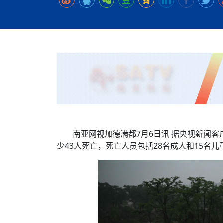
时代侨务工作指明
2026世界人工智能
政、坚守法治善治
域交通与经济
中文日益受各国重视 
会议 着力提振投资
放平衡外交积极信
社会新闻
化解局部紧张局势 
呼吁社会和谐团结
“水立方杯”中文歌
南亚网视丨中资企业
南亚网评丨纵容分裂
天山驼队3000公里
一株菌草跨越山海—
财经·三里河
一张圆桌映照中国
共鸣 展现文化认同
赛精彩摄影集锦（
则才是尼国长久正
关上演古今对话
丝路”实践
尼泊尔24小时连发4
体滑坡为主要灾害
在韩留学人员传承“
神舟二十三号乘组
新政百日观察：尼
丝绸之路：从驼铃再
平陆运河重塑广西
办
高效变革与程序争
的连接与当下的实
尼泊尔互动儿童剧《
加德满都春日盛景
低空安全司亮相 万
彩启迪多元视角
华夏英烈永铭心: 
动 缅怀海外烈士
港交所上市热潮彰
尼泊尔孙萨里县爆发
紧张 当地延长宵禁
泰国清迈成立“华人
能源危机叠加日元
火埋单
医护人员遇袭引发全
非紧急医疗服务
南亚网视加德满都7月6日讯 据央视新闻
少43人死亡，死亡人员包括28名成人和15名儿