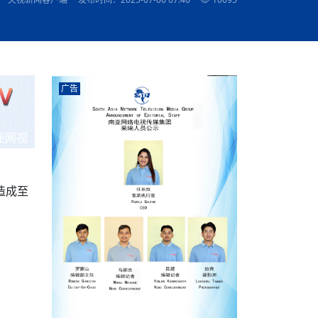
农村的发现
赞讲话（实况）
深化合作
尔代表处）
南亚网视SATV丨《米拉看中国》 第八集：广场舞
8000米之上：一位夏尔巴高山摄影师镜头中的人
赛海外预选赛尼
传承与文明共生 第六章 古道遗
南亚网视《SATV新闻会客厅》专访尼泊尔旅游局
南亚网视 SATV | 遇见环县
从教师到厨师：吉塔在加德满都推广缅甸味道
孟加拉国人被骗赴俄：合法移民沦为俄乌战场“消
选手
“无名英雄”
看世界
南亚网视 SATV |莫迪政府动作不断，对印控克什
中尼建交70周年
照片
(下)
与山
兄弟点红节：尼泊尔手足情深的神圣庆典
局长Mani Raj Lamichhane
尼泊尔赛区选拔
生今日出征大运会：在尼华侨捐
品”
马尔代夫杜拉杜环礁米德岛30吨制冰厂及50吨储
甘肃：探访祁连山——高台马营河大峡谷、小泉丹
长王博接受人
2025年米其林钥匙奖揭晓：不丹三家酒店获殊荣
米尔加强控制，或最终导致印度分裂
台湾乐手牵手大陆剧团 两岸戏腔共鸣
专访喜马拉雅航空总裁周恩永：云端
南亚网视丨百年华诞：绒花（侯艳琪大使）
跨国界的公益
冰设施正式启用
南亚网视 SATV | 环州故城之沙场风云
尼泊尔“疯狂蜂蜜” ：大自然馈赠的野生灵丹妙药
霞
中文志愿者服务博卡拉中尼友谊龙舟赛
军巴希姆：“亚运会就像是奥运
闻综述》
香港卫视南亚网视《一周新闻综述》2023第23期
中尼建交七十周年南亚网
新丝路
南亚网视丨《米拉看中国》第二集 走进中国 认识
从攀登世界之巅到组织巅峰探险：强·达瓦·夏尔巴
乌鸦节：崇敬阎罗使者的传统与象征意义
实施
域天妃：尺尊公主传奇》 第七
南亚网视《SATV新闻会客厅》专访尼泊尔国际电
不丹公务员人工智能技能缺口凸显 亟需开展针对
（总第039期）
视赴青海玉树系列活动报
南亚网视｜成锡忠看世界 俄乌战争会打多久？美
中国
尼泊尔中资企业协会举办第二届“华为杯”篮球赛
与“七峰探险”的传奇
南亚网视丨百年华诞：歌唱祖国（合唱，尼泊尔博
传承与文明共生 第五章 村落藏
影节入围中国影片《巴彦查干》导演复强先生
通讯：尼泊尔费瓦湖上的龙舟赛
年最大洪峰考
性培训
乐部
CCTV-4央视海外观众俱乐部向全球华侨华人拜年
道专题
前高官已经定性，美国想实现三个战略目标
（实况3）
喜马拉雅航空开通拉萨——博克拉航
卡拉华侨人华人协会）
的公益暖流
提哈尔节（灯节）：灯火辉煌与手足情深的节日
了！
香港卫视南亚网视《一周新闻综述》2023第22期
中丝路”再添通道
南亚网视丨《米拉看中国》笫三集：浓情中国 趣
普通市民写给“巴特巴特尼”董事长明·巴杜·古隆的
广告
赛出国际友谊 中国四川龙舟队包揽首届“中尼友谊
直播
俄乌軍事冲突
南亚网视SATV丨基辅多地爆炸：激
（总第038期）
南亚网视｜成锡忠看世界 我的联合国维和行动经
味人生
尼泊尔中资企业协会举办第二届“华为杯”篮球赛
信：您必将再次崛起，而且更加强大
南亚网视丨百年华诞：亲爱的中国我爱你（佳境，
龙舟赛”全部冠军
CCTV-4尼泊尔加德满都观众俱乐部祝全球华侨华
历-经历冲突和政变，确保中国维和人员安全
（实况2）
尼泊尔总理专机出访中国，喜马拉
尼泊尔华侨华人协会推荐）
展示
《欢迎来加德满都过大年》参赛视频 探索秘境尼
成锡忠看世界
南亚网视｜成锡忠看世界 我亲历的
人新年快乐、龙年大吉！
俄乌軍事冲突专题/南亚网视国际丨
香港卫视南亚网视《一周新闻综述》2023第21期
南亚网视丨《米拉看中国》 第四集：大美中国 山
辛哈杜巴宫的故事：从烈焰到重生
中国四川龙舟队包揽首届“中尼友谊龙舟赛”双冠
泊尔
事件一：孟加拉前总统被军人暗杀
署：过去10天超150万乌克兰难民
（总第037期）
亚网视
南亚网视｜成锡忠看世界 佩洛西行程未包含台
河娇娆（上）
尼泊尔中资企业协会举办第二届“华为杯”篮球赛
喜马拉雅航空荣获国际IOSA认证
媒体峰会
第三届中尼媒体峰会：新中国成立75周年恭贺视
走访慰问在尼联谊企业
南亚网视SATV丨“走访在尼联谊企业
CCTV-4主持人2024新年祝词
湾，两大细节显示，她内心并未彻底放弃访台
（实况1）
频
锟铧农业在尼打造中国式高科技示
《欢迎来加德满都过大年》参赛视频 欢迎到加德
南亚网视｜成锡忠看世界 从安倍晋
俄媒：俄军已掌控乌制空权 俄乌代
香港卫视南亚网视《一周新闻综述》2023第20期
春恭贺片
同庆新岁·共享未来——2026新年祝福视频合辑
2022北京冬奥会
好消息！由南亚网视拍摄制作的尼
满都过春节宣传片
看暗杀工具的演变，枪支最流行却
地
（总第036期）
2024年央视春晚宣传片
南亚网视｜成锡忠看世界 佩洛西今晚抵台？美航
贺北京冬奥视频被中国外交部采用
第三届中尼媒体峰会：我爱你中国
南亚网视SATV丨“走访在尼联谊企业
母快速向台海集结，解放军得用实际行动反制
造成至
直播
丝合酒店宝石湖宾馆
南亚网视 SATV | 侯艳琪大使出席
尼泊尔华侨华人协会新年恭贺视频
哥拿巴迪砖业有限公司销售量创新
视频：加德满都大学孔子学院举办龙年春节庆祝活
南亚网视｜成锡忠看世界 斯里兰卡
停火撤军问题暂未谈拢，俄乌一致
香港卫视南亚网视《一周新闻综述》2023第19期
《2023中央广播电视总台春节联欢晚会》01（央
国援尼医疗队颁发感谢状仪式
尼泊尔滑雪健儿备战2022北京冬奥
动
第三届中尼媒体峰会：尼泊尔学生合唱“我爱你中
打算继续向中印寻求信贷支持，中
（总第035期）
视授权南亚网视直播）
回放
【直播回放-10】CEAN“比亚迪杯”篮球赛闭幕式
中共百年华诞
专家：中国共产党百年历程中与侨
国”
尼泊尔中国文化中心新年恭贺视频
南亚网视SATV丨“走访在尼联谊企业
俄媒：俄军已掌控乌制空权 俄乌代
南亚网视 SATV | 中国作家雪漠尼
第十三批援尼医疗队 传承中国医疗精
尼泊尔滑雪健儿备战2022北京冬奥
《欢迎来加德满都过大年》短视频参赛作品展播
南亚网视｜成锡忠看世界 巴基斯坦
地
小说精选》新书发布暨座谈交流会
医疗骨干
001号
第三届中尼媒体峰会：祖国颂——庆祝新中国成立
尼泊尔加德满都大学孔子学院新年恭贺视频
频发，如何破局？中方应助巴方提
【直播回放-11】CEAN“比亚迪杯”篮球赛闭幕式
中国共产党百年华诞的世界期待
75周年
闪光时间｜冬奥燃起冰雪热
“狮”书共舞，未来可期——尼文版
南亚网视SATV丨“走访在尼联谊企业
新希望尼泊尔农业经济有限公司新年恭贺视频
南亚网视｜成锡忠看世界 俄乌冲突
【直播回放-7】CEAN“比亚迪杯”篮球赛 冠亚军决
南亚网络电视丨尼泊尔华侨华人协
选》在尼泊尔捐赠活动
深耕尼泊尔市场为尼民众致富带来“新
第三届中尼媒体峰会：歌曲《天佑中华》
国一邻邦濒临崩溃，幕后推手浮出
北京2022年冬奥会和冬残奥会安全
赛（安徽开源队VS中国电建队）
共产党建党100周年王冰洁独唱《
次会议召集加强场馆安保团队建设
南亚网视 SATV |丝合酒店宝石湖
南亚网视SATV丨“走访在尼联谊企业
交通安全隐患