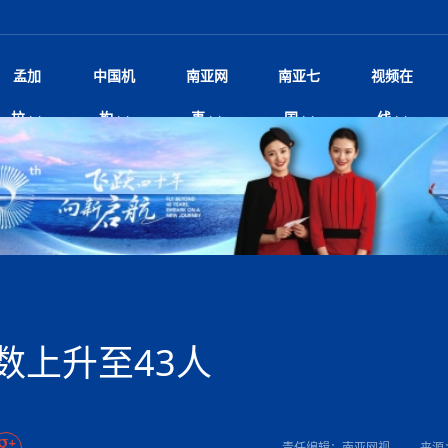
孟加
中国机
南亚网
南亚七
视频在
规待内阁审批 地铁BRT齐上
影
中国电影节”在尼泊尔首都加德满都正式开幕 《大
孟加拉头条
微电影《一缕阳光》
中国驻尼使馆
孟加拉国东南部暴雨引发洪灾滑坡 44人遇难超百
文化﹒艺术
尼泊尔雨季将至灾害风险攀升 中使
印度新闻
喜马拉雅地缘博弈
视频
拉
构
事
国
线
调卡壳
杀》导演兼编剧张琪接受南亚网视专访
万人受困 救援受阻
疫重要提醒
响1962年中印边
击 特朗普：美伊尽快达成协
剧
“拆改”到“经营”：中国城市更新如何在存量中破
华侨华人
22集电视剧《山海情》尼语版 第二十二集
中国文化中心
芒果促进中孟贸易关系
娱乐﹒体育
“我和中国的故事——庆祝尼泊尔中
尼泊尔新闻
特朗普为世界杯冠
新尼
深汕微电影《新生活》
划
？
立十周年”征文系列之一：中国是我
阿里代表团访尼圆满收官 友城
频丨探秘富贵车业掌舵人巫兴贵的非凡之路
孟加拉国暴发数十年来最严重麻疹疫情 死亡儿童
张茂明大使拜会尼泊尔联邦院新任副
甘肃庆阳二十一载“
沙水拍云崖暖：云南推动长征精
院
轮载初心 实干赴征程——探秘富贵车业掌舵人
旅游文化
中资企业协会
乔治亚·马洛尼抱怨孟加拉国出售劳工签证
生活﹒健康
华为深耕尼泊尔二十余年：以人才培养
巴基斯坦新闻
南亚网视《中尼一
开心
开启发展新篇
22集电视剧《山海情》尼语版 第二十一集
超过500人
孟加拉国智库学者访华团一行访问南亚研究所
奔赴
2026世界杯各大
微电影《东方梦》
共生
兴贵的非凡之路
展，共筑数字未来
事
2
一建筑倒塌 已致9人死亡
本搅局南海，日学者警告：日本正图谋南下将菲
“我和中国的故事——庆祝尼泊尔中
班牙包揽三大重磅
尼建交70周年系列报道十三丨南亚网视专访尼
张茂明大使拜会尼泊尔内政部长阿亚
尼泊尔数字经济陷入单向发展
片
的柜台 她的世界
娱乐体育
纪录片丨喜马拉雅情缘系列之北大的奥妮卡
华侨华人协会
巴基斯坦世界最佳保龄球阵容：阿夫里迪
本网原创
香港职业生涯协会访尼：聚焦“一带一
孟加拉国新闻
长篇历史小说《雪
新旅
宾打造成桥头堡
“如果我没有戒酒，我就不可能成为一名作家”
立十周年”征文
脱县发生4.6级地震 震源深度
友好论坛主席高亮先生
22集电视剧《山海情》尼语版 第二十集
孟加拉国宣布2月举行议会选举 为去年政治动荡后
“中国正在帮助孟加拉国实现梦想”（共创繁荣发展
散记丨八载风雪归
微电影《少年突击队》
业故事
卷·双脉合流：技艺
新向优向绿，中国经济一路向前
根异国，仁心不改--专访尼泊尔华侨友好医院创
南亚网视“2026年新年恭贺视频”免
全球首个！马尔代夫
裁军协议 哈马斯同意全面解
首次全国投票
新时代）
中国动画产业，从“
外交部发言人就尼泊尔联邦议会众议
研究会研讨会 重申坚持一个
片
生活健康
定制专属纸巾，助力品牌形象升级｜A.B.C.paper
加大孔子学院
港媒：榴莲成为中国年轻消费者时尚选择
中国驻尼使馆
第25届“汉语桥”世界大学生中文比
斯里兰卡新闻
巧
本网
人夏琛琛
纪录片丨喜马拉雅情缘系列之博克拉的“中江表哥”
孟加拉国世界杯任务开始
向在尼中资机构及企业）
步撤军
访尼人权委员会委员比肯·K·达瓦迪莉莉·塔帕：
北京希望吸引更多孟加拉国游客来中国旅游
铭记历史守望和平｜“我的南京”主题
尼建交70周年系列报道十二丨南亚网视专访尼
22集电视剧《山海情》尼语版 第十九集
问
尼泊尔廓尔喀乡村
微电影《我们的答案》
尼泊尔定制服务
选赛圆满落幕
球第二 中国新能源车垄断当
尼泊尔蓝毗尼首届“国际和平节”活动
为桥，同心筑梦
度复盘国家治理危机：政策脱离民生 粗暴执法
中国文化中心隆重开幕
生死时速！毒蛇完成
航空乘客权利法案 空难赔偿
文化教育协会会长哈利仕博士
孟加拉国调整进口政策，服装制造商预计出口额将
王炯会见孟加拉国北达卡市市长阿提库·伊斯拉姆
织
享年101岁，全球
度候选汉字发布 包括“睦”“联”
播
人物访谈
特大孔子学院
国家电投五凌电力控股的孟加拉国首个综合智慧能
成都大运会
特里布文大学孔子学院作品 荣获 “最・
马尔代夫新闻
（成都大运会）外
新闻会
达卡周六早上空气质量中等
长篇历史小说《雪
逼民众走向极端
国藏族创业者在尼泊尔的咖啡梦想
纪录片丨喜马拉雅情缘系列之尼泊尔“老广”杰克
穆斯塔菲兹在上一场比赛中创保龄球胜利纪录
中铁二局尼泊尔军方公路十标项目部
廷足协在世界杯上的违规违纪行
额外增加50亿美元
孟加拉旅游产业现状
22集电视剧《山海情》尼语版 第十八集
张茂明大使拜会尼泊尔外秘拉伊
源项目开工
频征集活动特等奖
证中国发展奇迹
爆炸致34名矿工死亡
尼泊尔锐达股份有限公司——合成轻钢树脂瓦
“汉语桥”尼泊尔赛区决赛圆满落幕，
卷·双脉合流：技艺
激情 篝火欢歌庆元旦
尼泊尔首届“中国新年”系列庆祝活动
阶段 外交部再次敦促日方彻
柏林中国文化中心举办诗歌诵读会《
英媒：不要把童年创
尼建交70周年系列报道十一丨南亚网视专访尼
奇葩的孟加拉：女性执政，性交易却合法化，工人
千年典籍赋能中尼
“苏超”冠军奖杯，
接踵而至 巴伦政府亟需凝聚
剧
视频新闻
20集微短剧《爱在加德满都》第2集
援尼医疗队
嫦娥六号暴雨中起飞，诠释嫦娥奔月之美！
杭州亚运会
中国援尼医疗队协调捐赠新车 助力
不丹新闻
境外媒体：杭州亚
中国甘
莎摘得桂冠
巧
尼泊尔281个水电项目遇阻 万亿
“Vinnata”品牌开启征程
泊尔新锐政坛女性高塔姆履职百日谈：大刀阔斧
纪录片丨喜马拉雅情缘系列之幸福的“中间人”
谢哈布丁当选孟加拉国新任总统
天》
Siri AI或将收费 重度用户需
尔华人华侨协会 促统会 会长
孟加拉国登革热死亡病例升至283例，专家预警11
每天流汗又流血
卡拉姆·阿里90 岁高龄仍不戴眼镜看报纸
《佛国记》于蓝毗
数上升至43人
院提升服务能力
中国—中亚精神”如何照亮区域
历史首次！孟加拉帕德玛大桥铁路连接线传来好消
第23届“汉语桥”世界大学生中文比
大运会给成都市民
俄乌战场经历 坦言宁愿返俄
穆萨货运双线开通！响应全球，携手开启新篇章
司法改革 深耕青年政治传承
南航与文旅机构共庆中国旅游日，深
青海省玉树藏族自治州商务考察团到
多人受伤 列车脱轨、交通全
月后仍处高风险期
冬天，真不建议你
寻发展确定性
讯
图说孟加拉
续集热潮席卷尼泊尔影坛：是故事延续还是单纯逐
中国在尼企业
专访：世界贸易组织官员关注孟加拉国脱离最不发
拉萨⇌加德满都直飞航班每周一班
百年
时代”？
20集微短剧《爱在加德满都》第1集
息
南亚网视祝大家新年快乐：砥砺前行，再创辉煌！
区）决赛圆满落幕
第24届“汉语桥”尼泊尔赛区决赛收官
长篇历史小说《雪
孟加拉国第一座现代化大型污水处理厂竣工 中
作
发生5.7级、5.8级地震 全
纪录片丨喜马拉雅情缘系列之弄堂里的尼泊尔餐厅
12月28日孟加拉国首条轻轨正式开通
斯里兰卡中国文化中心图书馆正式对
胖）
潮评丨“史上最好的
利？
达国家平稳过渡
反复陷入僵局 尼泊尔困局根
援尼医疗队首批中医设备及"侨胞药箱
庆山夺冠
卷·双脉合流：技艺
成都大运会｜尼泊
实账单百万富翁计划” 每日诞生
南亚网视新闻会客厅片头
方：“一带一路”倡议造福伙伴国又一例证
 暂无人员伤亡
访丨塞中经贸合作迈向产业链深度融合——访塞
尼泊尔武术运动员今日启程赴中国湖
“心向远方”？
界小姐冠军出炉 新晋佳丽同台温
米拉看
字
义乌“焕新”开市
诊疗中心服务能力温情双升级
藏发展之路为何具有世界借鉴
孟加拉国的能源计划因燃料危机而面临天然气困境
视频：尼泊尔层峦叠嶂的朱加尔雪山
第22届“汉语桥”世界大学生中文比
巧
看大熊猫
一轮对伊朗的打击行动
维亚工商会主席查代日
绿茵驰骋展英姿 白衣守护践仁心—
赛前强化训练和交流学习
喜马拉雅航空开通拉萨-加德满都直
重举行
加大孔院举办“儒韵华彩”文化周 开
异域味蕾碰撞 瞬间穿越故乡——汉源餐厅
尼泊尔纪录片《从零到8848》亚特兰大首映 聚焦
“中国正在帮助孟加拉国实现梦想”
孟加拉国反对派不参加下届大选
中尼友谊足球赛
印度代表队奖牌数
京召开 习近平重要指示为新
娱乐
尼泊尔各界呼吁理性看待施
绸之路桥”完工 投入使用提升区
河北第16批援尼医疗队加德满都义
李尚福会见孟加拉国海军参谋长
视频 | 美丽的村庄“多拉乐加特”
新篇章
长篇历史小说《雪
成都大运会：尼泊
·沙阿主持召开资本市场高层
别会见中印两国驻尼大使 释
最短登顶路线与气候议题
喜马拉雅航空正式复航重庆=加德满
责任编辑：南亚网视
来源