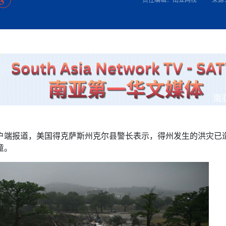
方向
大会开幕
侨胞健康
课程从“试试看”变为“抢着报”
第16届“汉语桥”世界中学生中文比
卷·双脉合流：技艺
者信心
号
投资孟加拉国以帮助它到 2041 年成为发达国家
志愿者：亚运赛场的
尼泊尔赫塔乌达举行大型集会
成锡忠
泊尔赛区比赛在加德满都举行
珍
孟加拉国表示，缅甸必须为罗兴亚人的遣返建立信
中国民族音乐会走进尼泊尔 金钟之星民乐团带来
第十七届“汉语桥” 第四届“汉语秀”
尼泊尔18名大学
耗
《中尼一家亲》微短剧主创首聚 共绘 “一带一路”
南亚网视特别推荐 | 中工国际董事
曲大赛巴西赛区收官：唤起家国
协会第五届“比亚迪杯”篮球比
活动引朝野反思 坚守一中原
“归乡”！今日叩关洛阳，丝路雄
视频：中国援尼医疗队蓝毗尼义诊：
—中国科学家林占熺的“绿色
任和安全
浓郁的中国文化体验(实况3）
赛落幕
款助力相送
友好新篇
沙特阿拉伯与孟加拉国签署合作协议，成立联合商
民网专访
东京奥运会跳高冠
制造全球新坐标
《一周新
一）
道
暖流
“汉语桥”线上团组项目在尼泊尔开始
长篇历史小说《雪
业委员会
会前的奥运会”
2起灾害 致3死21伤 蛇咬、山
卷·双脉合流：技艺
《Jerry on Top》在尼泊尔开拍，父子档首同台引
尼泊尔上马相迪A水电站成功应对今
观众俱
五四”精神主题座谈会在首尔举
确定：朱杨柱、张志远、黎家盈
泊尔沙阿政府激进施政引争议
响到现代文明通道 穿越千年
开放新格局
中国援尼医疗队蓝毗尼义诊：跨国界
巧艺
期待
在一个变暖的世界里，孟加拉国的服装业能“不受
验
议并存
践
气候影响”吗？
视频
甜苹果》加德满都热演 以色
组图：谷地繁花绽放，春意满盈
亿级产业“管理双翼”就位
中国网剧正走向“无时差”触达海外观众
多国使馆携侨界举行清明祭扫活
短视频
显香港国际金融中心竞争力
南
群体冲突致1死9伤 局势持续
第三届中尼
管控
华侨刘巧儿评剧社”
贬值，日本实体经济正为中东战
2026新
国抗议 尼泊尔多家医院暂停
客户端报道，美国得克萨斯州克尔县警长表示，得州发生的洪灾已
视频
童。
直播