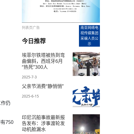
【直播回放-8】CEAN“比亚迪杯”篮球赛 冠亚军决
南亚网络电视丨尼泊尔华侨华人协
走访红狮希望 恰逢企业为员工生日
赛（安徽开源队VS中国电建队）
共产党建党100周年大合唱《我爱
尼泊尔丝合酒店宝石湖宾馆今日开
【直播回放-9】CEAN“比亚迪杯”篮球赛闭幕式
尼泊尔中资企业协会、华侨华人协
泊尔报纸发表建党百年专版
列表页广告
南亚网络电
视传媒集团
采编人员公
今日推荐
示
埃菲尔铁塔被热到弯
曲偏斜，西班牙6月
“热死”300人
2025-7-3
父亲节消费“静悄悄”
2025-6-15
工作仍
印尼沉船事故最新报
750
告发布：涉事渡轮发
动机舱漏水