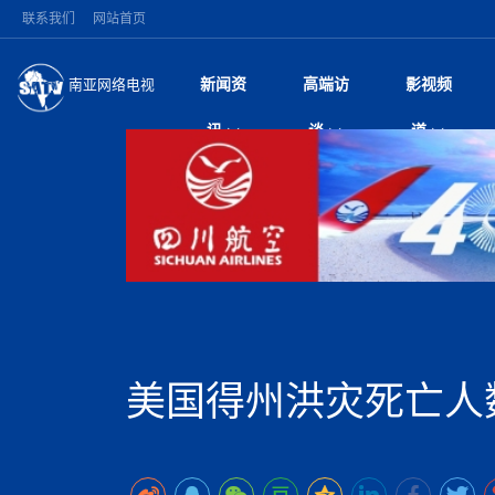
联系我们
网站首页
新闻资
高端访
影视频
南亚网络电视
今日头条
名人访谈
加德满都新版交通总
微电
“
讯
谈
道
马 快速通道军地协
风
国际新闻
全球人物
美方暂缓对伊军事打
电视
从
议即可取消开战计
局
深耕中尼友谊 西藏
视
中国新闻
创业故事
（长江十年行）金
电影
车
缔结引领边境合作
神与长江文化交融
巫
印度马哈拉施特拉邦
日
中
经济新闻
凡人故事
消费火爆出口疲软 
纪录
她
律
突发：西藏林芝市墨
中
困境亟待破局
好评中国丨向实向
扎
10千米
美国促成加沙历史性
环球观察
尼泊尔取消国际藏学
宣传
始
除武装 以色列将逐
专
中
中国政策
尼电动新车市占率全
时政微观察丨以侨
深
尼泊尔国民议会审议
中
一带一路
2026“一带一路”年
微直
地近八成市场
倒
中
拟提高至10万美元
国际足联：对阿根
“稳”等
巴基斯坦西南部煤矿
为展开调查
持刀闯馆案进入公诉
中
南亚网评
南亚网评｜多重考验
微短
PPA审批持续停滞 
查整改
尼
苹果公司首次暗示新版
泊
美国得州洪灾死亡人
共识推进善治
东西问｜强晓云：“
水电投资承压
被俘尼泊尔青年讲述
推
为额外算力买单
日本熊本突发强震致
丝路故事
世界从中国两会探
影视资
高质量合作的“黄金
也不愿归国
面停运
青海海南州兴海县接连
南亚网评：邻国外交
尼泊尔政府推出“真
县7个乡镇设施受损
专
图说南亚
2026年尼泊尔世
源在于国家能力赤
接单啦！“世界超市”
75年沧桑蝶变，西
一位百万卢比得主
美军称已完成最新
尔
情合影
意义？
全球华人
全国侨务工作会议在
执政百日舆情多发 
阿富汗尼姆鲁兹“丝
尼泊尔总理巴伦德拉
尼泊尔巴伦政府将分