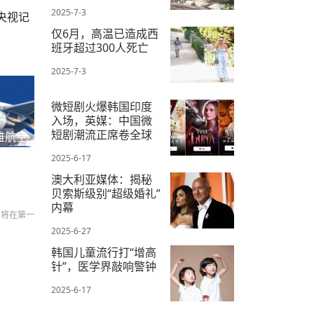
2025-7-3
央视记
仅6月，高温已造成西
班牙超过300人死亡
2025-7-3
微短剧火爆韩国印度
入场，英媒：中国微
短剧潮流正席卷全球
雅航空
2025-6-17
澳大利亚媒体：揭秘
贝索斯级别“超级婚礼”
内幕
们将在第一
2025-6-27
韩国儿童流行打“增高
针”，医学界敲响警钟
2025-6-17