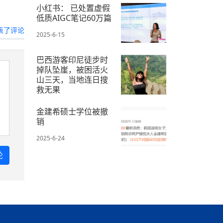
小红书： 已处置虚假
低质AIGC笔记60万篇
表了评论
2025-6-15
巴西游客印尼徒步时
掉队坠崖，被困活火
山三天，当地连日搜
救无果
2025-6-24
金建希硕士学位被撤
销
2025-6-24