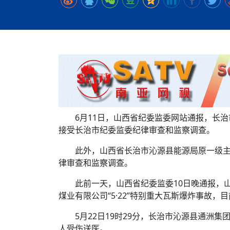
时代侨务工作指明
2026世界人工智能
政、坚守法治善治
域交通与经济
中文日益受各国重视 
会议 着力提振投资
放平衡外交积极信
社会新闻
化解局部紧张局势 
呼吁社会和谐团结
“水立方杯”中文歌
南亚网视丨中资企业
南亚网评丨纵容分裂
天山驼队3000公里
一株菌草跨越山海—
财经·三里河
倾听民企心声，国
共鸣 展现文化认同
赛精彩摄影集锦（
则才是尼国长久正
关上演古今对话
丝路”实践
尼泊尔24小时连发4
体滑坡为主要灾害
在韩留学人员传承“
神舟二十三号乘组
新政百日观察：尼
丝绸之路：从驼铃再
三大运营商推出词元
办
高效变革与程序争
的连接与当下的实
尼泊尔互动儿童剧《
加德满都春日盛景
法治护航民营经济
彩启迪多元视角
华夏英烈永铭心: 
动 缅怀海外烈士
低空安全司亮相，为
尼泊尔孙萨里县爆发
紧张 当地延长宵禁
泰国清迈成立“华人
一张圆桌映照中国
6月11日，山西省纪委监委网站通报，长
医护人员遇袭引发全
接受长治市纪委监委纪律审查和监察调查。
非紧急医疗服务
此外，山西省长治市沁源县能源局原一级
律审查和监察调查。
此前一天，山西省纪委监委10日晚通报，
煤业有限公司“5·22”特别重大瓦斯爆炸事故
5月22日19时29分，长治市沁源县通洲集
人受伤送医。