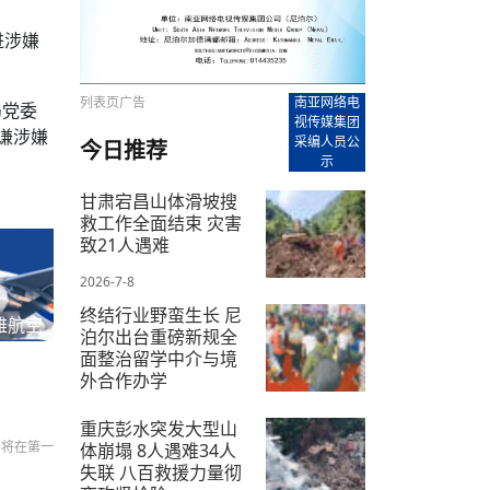
【直播回放-8】CEAN“比亚迪杯”篮球赛 冠亚军决
南亚网络电视丨尼泊尔华侨华人协
走访红狮希望 恰逢企业为员工生日
赛（安徽开源队VS中国电建队）
共产党建党100周年大合唱《我爱
尼泊尔丝合酒店宝石湖宾馆今日开
进涉嫌
【直播回放-9】CEAN“比亚迪杯”篮球赛闭幕式
尼泊尔中资企业协会、华侨华人协
泊尔报纸发表建党百年专版
列表页广告
南亚网络电
局党委
视传媒集团
谦涉嫌
采编人员公
今日推荐
示
甘肃宕昌山体滑坡搜
救工作全面结束 灾害
致21人遇难
2026-7-8
终结行业野蛮生长 尼
雅航空
泊尔出台重磅新规全
面整治留学中介与境
外合作办学
2026-7-9
重庆彭水突发大型山
们将在第一
体崩塌 8人遇难34人
失联 八百救援力量彻