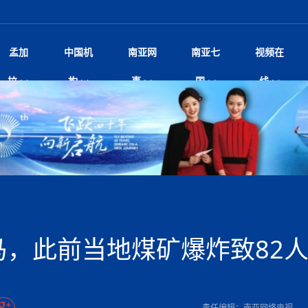
孟加
中国机
南亚网
南亚七
视频在
球多极化下的中国和南亚”国际
影
中国电影节”在尼泊尔首都加德满都正式开幕 《大
孟加拉头条
微电影《一缕阳光》
中国驻尼使馆
孟加拉国东南部暴雨引发洪灾滑坡 44人遇难超百
文化﹒艺术
尼泊尔雨季将至灾害风险攀升 中使
印度新闻
喜马拉雅地缘博弈
视频
拉
构
事
国
线
杀》导演兼编剧张琪接受南亚网视专访
万人受困 救援受阻
疫重要提醒
响1962年中印边
击 特朗普：美伊尽快达成协
剧
“拆改”到“经营”：中国城市更新如何在存量中破
华侨华人
22集电视剧《山海情》尼语版 第二十二集
中国文化中心
芒果促进中孟贸易关系
娱乐﹒体育
“我和中国的故事——庆祝尼泊尔中
尼泊尔新闻
特朗普为世界杯冠
新尼
深汕微电影《新生活》
划
？
立十周年”征文系列之一：中国是我
——南亚网视上线运营六周年
频丨探秘富贵车业掌舵人巫兴贵的非凡之路
孟加拉国暴发数十年来最严重麻疹疫情 死亡儿童
张茂明大使拜会尼泊尔联邦院新任副
甘肃庆阳二十一载“
沙水拍云崖暖：云南推动长征精
院
轮载初心 实干赴征程——探秘富贵车业掌舵人
旅游文化
中资企业协会
乔治亚·马洛尼抱怨孟加拉国出售劳工签证
生活﹒健康
华为深耕尼泊尔二十余年：以人才培养
巴基斯坦新闻
南亚网视《中尼一
开心
22集电视剧《山海情》尼语版 第二十一集
超过500人
孟加拉国智库学者访华团一行访问南亚研究所
奔赴
2026世界杯各大
微电影《东方梦》
共生
兴贵的非凡之路
展，共筑数字未来
事
2
一建筑倒塌 已致9人死亡
本搅局南海，日学者警告：日本正图谋南下将菲
“我和中国的故事——庆祝尼泊尔中
班牙包揽三大重磅
尼建交70周年系列报道十三丨南亚网视专访尼
张茂明大使拜会尼泊尔内政部长阿亚
尼泊尔数字经济陷入单向发展
片
的柜台 她的世界
娱乐体育
纪录片丨喜马拉雅情缘系列之北大的奥妮卡
华侨华人协会
巴基斯坦世界最佳保龄球阵容：阿夫里迪
本网原创
香港职业生涯协会访尼：聚焦“一带一
孟加拉国新闻
长篇历史小说《雪
新旅
宾打造成桥头堡
“如果我没有戒酒，我就不可能成为一名作家”
立十周年”征文
规待内阁审批 地铁BRT齐上
友好论坛主席高亮先生
22集电视剧《山海情》尼语版 第二十集
孟加拉国宣布2月举行议会选举 为去年政治动荡后
“中国正在帮助孟加拉国实现梦想”（共创繁荣发展
散记丨八载风雪归
微电影《少年突击队》
业故事
卷·双脉合流：技艺
新向优向绿，中国经济一路向前
根异国，仁心不改--专访尼泊尔华侨友好医院创
南亚网视“2026年新年恭贺视频”免
全球首个！马尔代夫
调卡壳
裁军协议 哈马斯同意全面解
首次全国投票
新时代）
中国动画产业，从“
外交部发言人就尼泊尔联邦议会众议
研究会研讨会 重申坚持一个
片
生活健康
定制专属纸巾，助力品牌形象升级｜A.B.C.paper
加大孔子学院
港媒：榴莲成为中国年轻消费者时尚选择
中国驻尼使馆
第25届“汉语桥”世界大学生中文比
斯里兰卡新闻
巧
本网
人夏琛琛
纪录片丨喜马拉雅情缘系列之博克拉的“中江表哥”
孟加拉国世界杯任务开始
向在尼中资机构及企业）
步撤军
访尼人权委员会委员比肯·K·达瓦迪莉莉·塔帕：
北京希望吸引更多孟加拉国游客来中国旅游
铭记历史守望和平｜“我的南京”主题
尼建交70周年系列报道十二丨南亚网视专访尼
22集电视剧《山海情》尼语版 第十九集
问
尼泊尔廓尔喀乡村
微电影《我们的答案》
尼泊尔定制服务
选赛圆满落幕
球第二 中国新能源车垄断当
尼泊尔蓝毗尼首届“国际和平节”活动
为桥，同心筑梦
度复盘国家治理危机：政策脱离民生 粗暴执法
中国文化中心隆重开幕
生死时速！毒蛇完成
阿里代表团访尼圆满收官 友城
文化教育协会会长哈利仕博士
孟加拉国调整进口政策，服装制造商预计出口额将
王炯会见孟加拉国北达卡市市长阿提库·伊斯拉姆
织
享年101岁，全球
度候选汉字发布 包括“睦”“联”
播
人物访谈
特大孔子学院
国家电投五凌电力控股的孟加拉国首个综合智慧能
成都大运会
特里布文大学孔子学院作品 荣获 “最・
马尔代夫新闻
（成都大运会）外
新闻会
达卡周六早上空气质量中等
长篇历史小说《雪
逼民众走向极端
国藏族创业者在尼泊尔的咖啡梦想
纪录片丨喜马拉雅情缘系列之尼泊尔“老广”杰克
穆斯塔菲兹在上一场比赛中创保龄球胜利纪录
中铁二局尼泊尔军方公路十标项目部
开启发展新篇
廷足协在世界杯上的违规违纪行
额外增加50亿美元
孟加拉旅游产业现状
22集电视剧《山海情》尼语版 第十八集
张茂明大使拜会尼泊尔外秘拉伊
源项目开工
频征集活动特等奖
证中国发展奇迹
爆炸致34名矿工死亡
尼泊尔锐达股份有限公司——合成轻钢树脂瓦
“汉语桥”尼泊尔赛区决赛圆满落幕，
卷·双脉合流：技艺
激情 篝火欢歌庆元旦
尼泊尔首届“中国新年”系列庆祝活动
阶段 外交部再次敦促日方彻
柏林中国文化中心举办诗歌诵读会《
英媒：不要把童年创
尼建交70周年系列报道十一丨南亚网视专访尼
奇葩的孟加拉：女性执政，性交易却合法化，工人
千年典籍赋能中尼
“苏超”冠军奖杯，
接踵而至 巴伦政府亟需凝聚
剧
视频新闻
20集微短剧《爱在加德满都》第2集
援尼医疗队
嫦娥六号暴雨中起飞，诠释嫦娥奔月之美！
杭州亚运会
中国援尼医疗队协调捐赠新车 助力
不丹新闻
境外媒体：杭州亚
中国甘
莎摘得桂冠
巧
尼泊尔281个水电项目遇阻 万亿
“Vinnata”品牌开启征程
泊尔新锐政坛女性高塔姆履职百日谈：大刀阔斧
纪录片丨喜马拉雅情缘系列之幸福的“中间人”
谢哈布丁当选孟加拉国新任总统
天》
脱县发生4.6级地震 震源深度
尔华人华侨协会 促统会 会长
孟加拉国登革热死亡病例升至283例，专家预警11
每天流汗又流血
卡拉姆·阿里90 岁高龄仍不戴眼镜看报纸
《佛国记》于蓝毗
马，此前当地煤矿爆炸致82
院提升服务能力
中国—中亚精神”如何照亮区域
历史首次！孟加拉帕德玛大桥铁路连接线传来好消
第23届“汉语桥”世界大学生中文比
大运会给成都市民
俄乌战场经历 坦言宁愿返俄
穆萨货运双线开通！响应全球，携手开启新篇章
司法改革 深耕青年政治传承
南航与文旅机构共庆中国旅游日，深
青海省玉树藏族自治州商务考察团到
多人受伤 列车脱轨、交通全
月后仍处高风险期
冬天，真不建议你
寻发展确定性
讯
图说孟加拉
续集热潮席卷尼泊尔影坛：是故事延续还是单纯逐
中国在尼企业
专访：世界贸易组织官员关注孟加拉国脱离最不发
拉萨⇌加德满都直飞航班每周一班
百年
时代”？
20集微短剧《爱在加德满都》第1集
息
南亚网视祝大家新年快乐：砥砺前行，再创辉煌！
区）决赛圆满落幕
第24届“汉语桥”尼泊尔赛区决赛收官
长篇历史小说《雪
孟加拉国第一座现代化大型污水处理厂竣工 中
作
发生5.7级、5.8级地震 全
纪录片丨喜马拉雅情缘系列之弄堂里的尼泊尔餐厅
12月28日孟加拉国首条轻轨正式开通
斯里兰卡中国文化中心图书馆正式对
胖）
潮评丨“史上最好的
利？
达国家平稳过渡
反复陷入僵局 尼泊尔困局根
援尼医疗队首批中医设备及"侨胞药箱
庆山夺冠
卷·双脉合流：技艺
成都大运会｜尼泊
实账单百万富翁计划” 每日诞生
南亚网视新闻会客厅片头
方：“一带一路”倡议造福伙伴国又一例证
 暂无人员伤亡
访丨塞中经贸合作迈向产业链深度融合——访塞
尼泊尔武术运动员今日启程赴中国湖
“心向远方”？
界小姐冠军出炉 新晋佳丽同台温
米拉看
字
义乌“焕新”开市
诊疗中心服务能力温情双升级
藏发展之路为何具有世界借鉴
孟加拉国的能源计划因燃料危机而面临天然气困境
视频：尼泊尔层峦叠嶂的朱加尔雪山
第22届“汉语桥”世界大学生中文比
巧
看大熊猫
一轮对伊朗的打击行动
维亚工商会主席查代日
绿茵驰骋展英姿 白衣守护践仁心—
赛前强化训练和交流学习
喜马拉雅航空开通拉萨-加德满都直
重举行
加大孔院举办“儒韵华彩”文化周 开
异域味蕾碰撞 瞬间穿越故乡——汉源餐厅
尼泊尔纪录片《从零到8848》亚特兰大首映 聚焦
“中国正在帮助孟加拉国实现梦想”
孟加拉国反对派不参加下届大选
中尼友谊足球赛
印度代表队奖牌数
京召开 习近平重要指示为新
娱乐
尼泊尔各界呼吁理性看待施
绸之路桥”完工 投入使用提升区
河北第16批援尼医疗队加德满都义
李尚福会见孟加拉国海军参谋长
视频 | 美丽的村庄“多拉乐加特”
新篇章
长篇历史小说《雪
成都大运会：尼泊
·沙阿主持召开资本市场高层
别会见中印两国驻尼大使 释
最短登顶路线与气候议题
喜马拉雅航空正式复航重庆=加德满
责任编辑：南亚网络电视