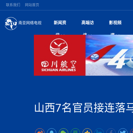
联系我们
网站首页
新闻资
高端访
影视频
南亚网络电视
今日头条
名人访谈
张茂明大使出席“全
微电
“
讯
谈
道
研讨会
风
国际新闻
全球人物
美方暂缓对伊军事打
电视
从
议即可取消开战计
局
雪山为证 丝路有声
视
中国新闻
创业故事
（长江十年行）金
电影
车
纪实
神与长江文化交融
巫
印度马哈拉施特拉邦
日
中
经济新闻
凡人故事
消费火爆出口疲软 
纪录
她
律
加德满都新版交通总
中
困境亟待破局
好评中国丨向实向
扎
马 快速通道军地协
美国促成加沙历史性
环球观察
尼泊尔取消国际藏学
宣传
始
除武装 以色列将逐
专
中
中国政策
尼电动新车市占率全
时政微观察丨以侨
深
深耕中尼友谊 西藏
中
一带一路
2026“一带一路”年
微直
地近八成市场
倒
中
缔结引领边境合作
国际足联：对阿根
“稳”等
巴基斯坦西南部煤矿
为展开调查
持刀闯馆案进入公诉
中
南亚网评
南亚网评｜多重考验
微短
PPA审批持续停滞 
查整改
尼
突发：西藏林芝市墨
泊
山西7名官员接连落
共识推进善治
东西问｜强晓云：“
水电投资承压
被俘尼泊尔青年讲述
推
10千米
日本熊本突发强震致
丝路故事
世界从中国两会探
影视资
高质量合作的“黄金
也不愿归国
面停运
青海海南州兴海县接连
南亚网评：邻国外交
尼泊尔政府推出“真
县7个乡镇设施受损
专
图说南亚
2026年尼泊尔世
源在于国家能力赤
接单啦！“世界超市”
75年沧桑蝶变，西
一位百万卢比得主
美军称已完成最新
尔
情合影
意义？
全球华人
全国侨务工作会议在
执政百日舆情多发 
阿富汗尼姆鲁兹“丝
尼泊尔总理巴伦德拉
尼泊尔巴伦政府将分