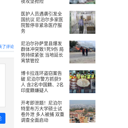
夜攻坚抢险
2026-7-19
医护人员遇袭引发全
国抗议 尼泊尔多家医
院暂停非紧急医疗服
务
2026-7-28
尼泊尔孙萨里县爆发
表了评论
群体冲突致1死9伤 局
势持续紧张 当地延长
宵禁管控
2026-7-28
博卡拉连环盗窃案告
破 尼泊尔警方抓获9
人 含2名中国籍、2名
印度籍嫌疑人
2026-7-20
开考即泄题！尼泊尔
特里布万大学硕士试
卷外泄 多人被捕 双重
调查全面启动