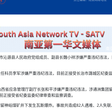
方向
大会开幕
侨胞健康
课程从“试试看”变为“抢着报”
第16届“汉语桥”世界中学生中文比
卷·双脉合流：技艺
者信心
号
投资孟加拉国以帮助它到 2041 年成为发达国家
志愿者：亚运赛场的
尼泊尔赫塔乌达举行大型集会
成锡忠
泊尔赛区比赛在加德满都举行
珍
孟加拉国表示，缅甸必须为罗兴亚人的遣返建立信
中国民族音乐会走进尼泊尔 金钟之星民乐团带来
第十七届“汉语桥” 第四届“汉语秀”
尼泊尔18名大学
耗
《中尼一家亲》微短剧主创首聚 共绘 “一带一路”
南亚网视特别推荐 | 中工国际董事
曲大赛巴西赛区收官：唤起家国
协会第五届“比亚迪杯”篮球比
活动引朝野反思 坚守一中原
“归乡”！今日叩关洛阳，丝路雄
视频：中国援尼医疗队蓝毗尼义诊：
—中国科学家林占熺的“绿色
任和安全
浓郁的中国文化体验(实况3）
赛落幕
款助力相送
友好新篇
沙特阿拉伯与孟加拉国签署合作协议，成立联合商
民网专访
东京奥运会跳高冠
家发改委多维发力护航民营经济
《一周新
一）
道
暖流
“汉语桥”线上团组项目在尼泊尔开始
长篇历史小说《雪
业委员会
会前的奥运会”
2起灾害 致3死21伤 蛇咬、山
卷·双脉合流：技艺
《Jerry on Top》在尼泊尔开拍，父子档首同台引
尼泊尔上马相迪A水电站成功应对今
观众俱
五四”精神主题座谈会在首尔举
确定：朱杨柱、张志远、黎家盈
泊尔沙阿政府激进施政引争议
响到现代文明通道 穿越千年
套餐 为智能经济发展注动力
中国援尼医疗队蓝毗尼义诊：跨国界
巧艺
期待
在一个变暖的世界里，孟加拉国的服装业能“不受
验
议并存
践
气候影响”吗？
视频
甜苹果》加德满都热演 以色
组图：谷地繁花绽放，春意满盈
行稳致远
中国网剧正走向“无时差”触达海外观众
多国使馆携侨界举行清明祭扫活
短视频
低空经济“起飞”保驾护航
南
群体冲突致1死9伤 局势持续
第三届中尼
管控
华侨刘巧儿评剧社”
制造全球新坐标
治市沁源县人民政府党组成员、副县长魏小祥涉嫌严重违纪违法，
2026新
国抗议 尼泊尔多家医院暂停
视频
主任科员李军涉嫌严重违纪违法，目前正接受长治市潞城区纪委
直播
山西省应急管理厅副厅长张和平涉嫌严重违纪违法，涉通洲集团
，目前正接受省纪委监委纪律审查和监察调查。
团留神峪煤矿井下发生瓦斯爆炸。事故共造成82人遇难、2人失联、