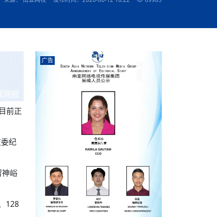
农村的发现
赞讲话（实况）
深化合作
尔代表处）
南亚网视SATV丨《米拉看中国》 第八集：广场舞
8000米之上：一位夏尔巴高山摄影师镜头中的人
赛海外预选赛尼
传承与文明共生 第六章 古道遗
南亚网视《SATV新闻会客厅》专访尼泊尔旅游局
南亚网视 SATV | 遇见环县
从教师到厨师：吉塔在加德满都推广缅甸味道
孟加拉国人被骗赴俄：合法移民沦为俄乌战场“消
选手
“无名英雄”
看世界
南亚网视 SATV |莫迪政府动作不断，对印控克什
中尼建交70周年
照片
(下)
与山
兄弟点红节：尼泊尔手足情深的神圣庆典
局长Mani Raj Lamichhane
尼泊尔赛区选拔
生今日出征大运会：在尼华侨捐
品”
马尔代夫杜拉杜环礁米德岛30吨制冰厂及50吨储
甘肃：探访祁连山——高台马营河大峡谷、小泉丹
长王博接受人
2025年米其林钥匙奖揭晓：不丹三家酒店获殊荣
米尔加强控制，或最终导致印度分裂
台湾乐手牵手大陆剧团 两岸戏腔共鸣
专访喜马拉雅航空总裁周恩永：云端
南亚网视丨百年华诞：绒花（侯艳琪大使）
跨国界的公益
冰设施正式启用
南亚网视 SATV | 环州故城之沙场风云
尼泊尔“疯狂蜂蜜” ：大自然馈赠的野生灵丹妙药
霞
中文志愿者服务博卡拉中尼友谊龙舟赛
军巴希姆：“亚运会就像是奥运
闻综述》
香港卫视南亚网视《一周新闻综述》2023第23期
中尼建交七十周年南亚网
新丝路
南亚网视丨《米拉看中国》第二集 走进中国 认识
从攀登世界之巅到组织巅峰探险：强·达瓦·夏尔巴
乌鸦节：崇敬阎罗使者的传统与象征意义
实施
域天妃：尺尊公主传奇》 第七
南亚网视《SATV新闻会客厅》专访尼泊尔国际电
不丹公务员人工智能技能缺口凸显 亟需开展针对
（总第039期）
视赴青海玉树系列活动报
南亚网视｜成锡忠看世界 俄乌战争会打多久？美
中国
尼泊尔中资企业协会举办第二届“华为杯”篮球赛
与“七峰探险”的传奇
南亚网视丨百年华诞：歌唱祖国（合唱，尼泊尔博
传承与文明共生 第五章 村落藏
影节入围中国影片《巴彦查干》导演复强先生
通讯：尼泊尔费瓦湖上的龙舟赛
年最大洪峰考
性培训
乐部
CCTV-4央视海外观众俱乐部向全球华侨华人拜年
道专题
前高官已经定性，美国想实现三个战略目标
（实况3）
喜马拉雅航空开通拉萨——博克拉航
卡拉华侨人华人协会）
的公益暖流
提哈尔节（灯节）：灯火辉煌与手足情深的节日
了！
香港卫视南亚网视《一周新闻综述》2023第22期
中丝路”再添通道
南亚网视丨《米拉看中国》笫三集：浓情中国 趣
普通市民写给“巴特巴特尼”董事长明·巴杜·古隆的
广告
赛出国际友谊 中国四川龙舟队包揽首届“中尼友谊
直播
俄乌軍事冲突
南亚网视SATV丨基辅多地爆炸：激
（总第038期）
南亚网视｜成锡忠看世界 我的联合国维和行动经
味人生
尼泊尔中资企业协会举办第二届“华为杯”篮球赛
信：您必将再次崛起，而且更加强大
南亚网视丨百年华诞：亲爱的中国我爱你（佳境，
龙舟赛”全部冠军
CCTV-4尼泊尔加德满都观众俱乐部祝全球华侨华
历-经历冲突和政变，确保中国维和人员安全
（实况2）
尼泊尔总理专机出访中国，喜马拉
尼泊尔华侨华人协会推荐）
展示
《欢迎来加德满都过大年》参赛视频 探索秘境尼
成锡忠看世界
南亚网视｜成锡忠看世界 我亲历的
人新年快乐、龙年大吉！
俄乌軍事冲突专题/南亚网视国际丨
香港卫视南亚网视《一周新闻综述》2023第21期
南亚网视丨《米拉看中国》 第四集：大美中国 山
辛哈杜巴宫的故事：从烈焰到重生
中国四川龙舟队包揽首届“中尼友谊龙舟赛”双冠
泊尔
事件一：孟加拉前总统被军人暗杀
署：过去10天超150万乌克兰难民
（总第037期）
亚网视
南亚网视｜成锡忠看世界 佩洛西行程未包含台
河娇娆（上）
尼泊尔中资企业协会举办第二届“华为杯”篮球赛
喜马拉雅航空荣获国际IOSA认证
媒体峰会
第三届中尼媒体峰会：新中国成立75周年恭贺视
走访慰问在尼联谊企业
南亚网视SATV丨“走访在尼联谊企业
CCTV-4主持人2024新年祝词
湾，两大细节显示，她内心并未彻底放弃访台
（实况1）
频
锟铧农业在尼打造中国式高科技示
《欢迎来加德满都过大年》参赛视频 欢迎到加德
南亚网视｜成锡忠看世界 从安倍晋
目前正
俄媒：俄军已掌控乌制空权 俄乌代
香港卫视南亚网视《一周新闻综述》2023第20期
春恭贺片
同庆新岁·共享未来——2026新年祝福视频合辑
2022北京冬奥会
好消息！由南亚网视拍摄制作的尼
满都过春节宣传片
看暗杀工具的演变，枪支最流行却
地
（总第036期）
2024年央视春晚宣传片
南亚网视｜成锡忠看世界 佩洛西今晚抵台？美航
贺北京冬奥视频被中国外交部采用
第三届中尼媒体峰会：我爱你中国
南亚网视SATV丨“走访在尼联谊企业
母快速向台海集结，解放军得用实际行动反制
直播
丝合酒店宝石湖宾馆
南亚网视 SATV | 侯艳琪大使出席
尼泊尔华侨华人协会新年恭贺视频
哥拿巴迪砖业有限公司销售量创新
视频：加德满都大学孔子学院举办龙年春节庆祝活
南亚网视｜成锡忠看世界 斯里兰卡
停火撤军问题暂未谈拢，俄乌一致
香港卫视南亚网视《一周新闻综述》2023第19期
《2023中央广播电视总台春节联欢晚会》01（央
监委纪
国援尼医疗队颁发感谢状仪式
尼泊尔滑雪健儿备战2022北京冬奥
动
第三届中尼媒体峰会：尼泊尔学生合唱“我爱你中
打算继续向中印寻求信贷支持，中
（总第035期）
视授权南亚网视直播）
回放
【直播回放-10】CEAN“比亚迪杯”篮球赛闭幕式
中共百年华诞
专家：中国共产党百年历程中与侨
国”
尼泊尔中国文化中心新年恭贺视频
南亚网视SATV丨“走访在尼联谊企业
俄媒：俄军已掌控乌制空权 俄乌代
南亚网视 SATV | 中国作家雪漠尼
第十三批援尼医疗队 传承中国医疗精
尼泊尔滑雪健儿备战2022北京冬奥
《欢迎来加德满都过大年》短视频参赛作品展播
南亚网视｜成锡忠看世界 巴基斯坦
地
小说精选》新书发布暨座谈交流会
医疗骨干
001号
第三届中尼媒体峰会：祖国颂——庆祝新中国成立
尼泊尔加德满都大学孔子学院新年恭贺视频
频发，如何破局？中方应助巴方提
留神峪
【直播回放-11】CEAN“比亚迪杯”篮球赛闭幕式
中国共产党百年华诞的世界期待
75周年
闪光时间｜冬奥燃起冰雪热
“狮”书共舞，未来可期——尼文版
南亚网视SATV丨“走访在尼联谊企业
新希望尼泊尔农业经济有限公司新年恭贺视频
南亚网视｜成锡忠看世界 俄乌冲突
【直播回放-7】CEAN“比亚迪杯”篮球赛 冠亚军决
南亚网络电视丨尼泊尔华侨华人协
选》在尼泊尔捐赠活动
深耕尼泊尔市场为尼民众致富带来“新
第三届中尼媒体峰会：歌曲《天佑中华》
国一邻邦濒临崩溃，幕后推手浮出
北京2022年冬奥会和冬残奥会安全
赛（安徽开源队VS中国电建队）
共产党建党100周年王冰洁独唱《
128
次会议召集加强场馆安保团队建设
南亚网视 SATV |丝合酒店宝石湖
南亚网视SATV丨“走访在尼联谊企业
交通安全隐患