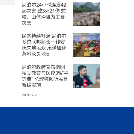
2026-7-26
尼泊尔24小时连发42
起灾害 致3死21伤 蛇
咬、山体滑坡为主要
灾害
2026-7-29
民怨持续升温 尼泊尔
多位联邦部长一线安
抚失地民众 承诺加速
落地永久地契
2026-7-13
尼泊尔政府宣布撤回
私立教育与医疗3%“平
等费” 总理称倾听民意
暂缓实施
2026-7-21