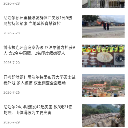
2026-7-28
尼泊尔孙萨里县爆发群体冲突致1死9伤
局势持续紧张 当地延长宵禁管控
2026-7-28
博卡拉连环盗窃案告破 尼泊尔警方抓获9
人 含2名中国籍、2名印度籍嫌疑人
2026-7-20
开考即泄题！尼泊尔特里布万大学硕士试
卷外泄 多人被捕 双重调查全面启动
2026-7-26
尼泊尔24小时连发42起灾害 致3死21伤
蛇咬、山体滑坡为主要灾害
2026-7-29