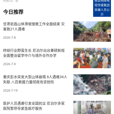
列表页广告
南亚网络电
视传媒集团
采编人员公
今日推荐
示
甘肃宕昌山体滑坡搜救工作全面结束 灾
害致21人遇难
2026-7-8
终结行业野蛮生长 尼泊尔出台重磅新规
全面整治留学中介与境外合作办学
2026-7-9
重庆彭水突发大型山体崩塌 8人遇难34人
失联 八百救援力量彻夜攻坚抢险
2026-7-19
医护人员遇袭引发全国抗议 尼泊尔多家
医院暂停非紧急医疗服务