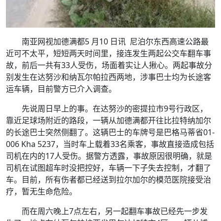
南亚网视加德满都5 月10 日讯 尼泊尔东西高速公路最
近可不太平，短短两天时间里，接连发生两起公交车翻车事
故，前后一共有33人受伤，场面着实让人揪心。两起事故分
别发生在达努沙和纳瓦尔帕拉西两地，涉事巴士均为长途客
运车辆，目前警方已介入调查。
先说周日早上的事。在达努沙的密提拉市9号行政区，
靠近足球场附近的路段，一辆从加德满都开往比拉特纳加尔
的长途巴士突然侧翻了。这辆巴士的车牌号是巴格马蒂省01-
006 Kha 5237，当时车上载着33名乘客，事故直接造成包括
司机在内的17人受伤。据警方透露，事故原因很明确，就是
司机在试图超车时没把控好，车辆一下子失去控制，才翻了
车。目前，所有伤者都已经送到拉尔加尔的模范医院接受治
疗，暂无生命危险。
而在周六晚上7点左右，另一起翻车事故已经先一步发