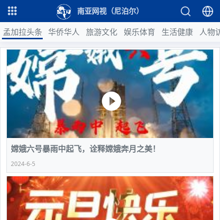
南亚网视（尼泊尔）
孟加拉头条
华侨华人
旅游文化
娱乐体育
生活健康
人物
嫦娥六号暴雨中起飞，诠释嫦娥奔月之美！
2024-6-5