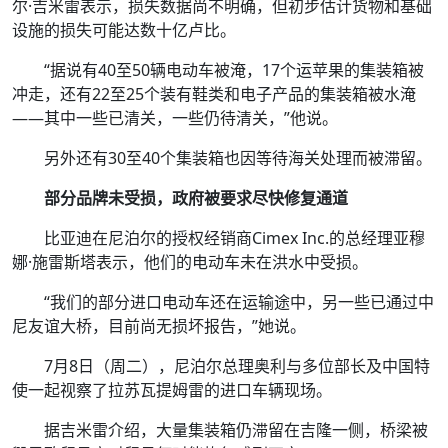
尔·吉米雷表示，损失数据尚不明确，但初步估计货物和基础
设施的损失可能达数十亿卢比。
“据说有40至50辆电动车被淹，17个运苹果的集装箱被
冲走，还有22至25个装有鞋类和电子产品的集装箱被水淹
——其中一些已清关，一些仍待清关，”他说。
另外还有30至40个集装箱也因等待海关处理而被滞留。
部分品牌未受损，政府被要求尽快修复通道
比亚迪在尼泊尔的授权经销商Cimex Inc.的总经理亚穆
娜·施雷斯塔表示，他们的电动车未在洪水中受损。
“我们的部分进口电动车还在运输途中，另一些已通过中
尼友谊大桥，目前尚无损坏报告，”她说。
7月8日（周二），尼泊尔总理奥利与多位部长及中国特
使一起视察了拉苏瓦提姆雷的进口车辆现场。
据吉米雷介绍，大量集装箱仍滞留在吉隆一侧，桥梁被