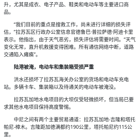
升，尤其是成衣、电子产品、鞋类和电动车等主要进口商
品。
“我们目前的重点是搜救工作，尚未进行详细的损失评
估，”拉苏瓦区行政办公室信息官德鲁巴·普拉萨德·阿迪卡里
表示。他指出，由于天气恶劣，损失评估将需要时间。
“天气
变化无常，直升机救援变得困难。所有通信网络中断，道路
交通陷入瘫痪”。
陆港被淹，电动车和集装箱受损严重
洪水还损坏了拉苏瓦海关办公室的货场和电动车充电
站。多辆卡车、集装箱以及待通关的电动车被淹没。
拉苏瓦加地水电项目的大坝仅受轻微损坏，但当局已要
求其他水电项目保持高度警惕。
中尼之间有两个主要贸易通道：拉苏瓦加地-吉隆和塔托
帕尼-樟木。吉隆距加德满都约190公里，塔托帕尼约115公
里。