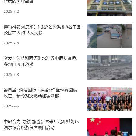
背后的创业故事
2025-7-2
博特科希河洪水：包括3名警察和6名中国
公民在内的18人失联
2025-7-8
突发！波特科西河洪水冲毁中尼友谊桥，
多部门展开救援
2025-7-8
第四届 “汾酒国际・莲舍杯” 篮球赛圆满
收官，精彩对决燃动加德满都
2025-7-6
中尼合力“导航”旅游新未来！北斗赋能尼
泊尔综合旅游保障项目启动