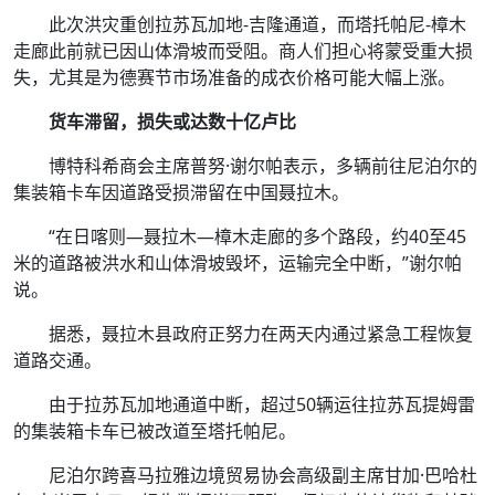
此次洪灾重创拉苏瓦加地-吉隆通道，而塔托帕尼-樟木
走廊此前就已因山体滑坡而受阻。商人们担心将蒙受重大损
失，尤其是为德赛节市场准备的成衣价格可能大幅上涨。
货车滞留，损失或达数十亿卢比
博特科希商会主席普努·谢尔帕表示，多辆前往尼泊尔的
集装箱卡车因道路受损滞留在中国聂拉木。
“在日喀则—聂拉木—樟木走廊的多个路段，约40至45
米的道路被洪水和山体滑坡毁坏，运输完全中断，”谢尔帕
说。
据悉，聂拉木县政府正努力在两天内通过紧急工程恢复
道路交通。
由于拉苏瓦加地通道中断，超过50辆运往拉苏瓦提姆雷
的集装箱卡车已被改道至塔托帕尼。
尼泊尔跨喜马拉雅边境贸易协会高级副主席甘加·巴哈杜