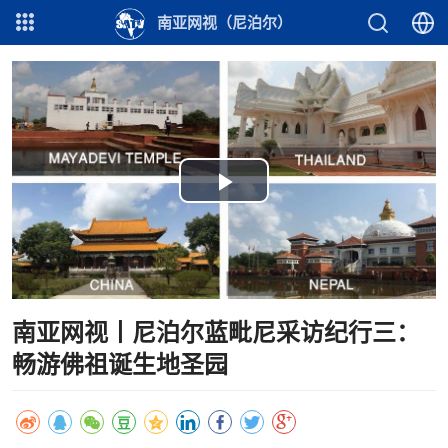
南亚网视（尼泊尔）
Play
Video
南亚网视丨尼泊尔蓝毗尼采访纪行三：
畅游佛祖诞生地圣园